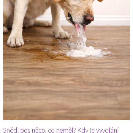
Snědl pes něco, co neměl? Kdy je vyvolání