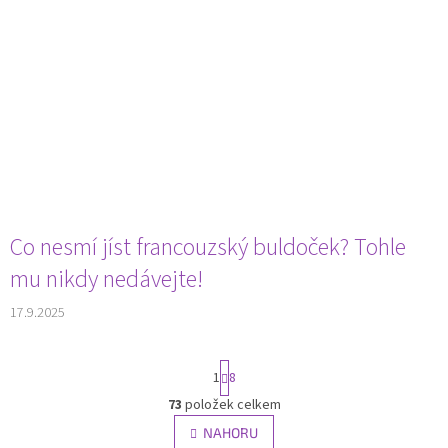
Co nesmí jíst francouzský buldoček? Tohle
mu nikdy nedávejte!
17.9.2025
S
1
8
t
r
73
položek celkem
O
á
v
NAHORU
n