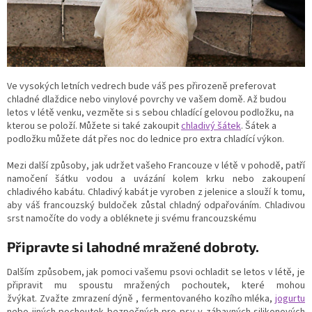
Ve vysokých letních vedrech bude váš pes přirozeně preferovat
chladné dlaždice nebo vinylové povrchy ve vašem domě. Až budou
letos v létě venku, vezměte si s sebou chladící gelovou podložku, na
kterou se položí. Můžete si také zakoupit
chladivý šátek
. Šátek a
podložku můžete dát přes noc do lednice pro extra chladící výkon.
Mezi další způsoby, jak udržet vašeho Francouze v létě v pohodě, patří
namočení šátku vodou a uvázání kolem krku nebo zakoupení
chladivého kabátu. Chladivý kabát je vyroben z jelenice a slouží k tomu,
aby váš francouzský buldoček zůstal chladný odpařováním. Chladivou
srst namočíte do vody a obléknete ji svému francouzskému
Připravte si lahodné mražené dobroty.
Dalším způsobem, jak pomoci vašemu psovi ochladit se letos v létě, je
připravit mu spoustu mražených pochoutek, které mohou
žvýkat.
Zvažte
zmrazení dýně
, fermentovaného kozího mléka,
jogurtu
nebo jiných pochoutek bezpečných pro psy v zábavných silikonových