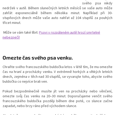
svého psa nikdy
nedrželi v autě. Během slunečných letních měsíců se vaše auto může
zahřát exponenciálně během několika minut. Například při 30-
stupňových dnech může vaše auto nahřat až 104 stupňů za pouhých
třicet minut.
Může se vám také líbit:
Psovi v rozpáleném autě hrozí smrtelné
nebezpečí!
Omezte čas svého psa venku.
Chraňte svého francouzského buldočka letos v létě tím, že mu omezíte
čas na hraní a procházky venku. V extrémně horkých a vlhkých letních
dnech, zejména v těch nad 30 stupňů, se vyvarujte toho, abyste svého
buldočka co nejvíce brali ven.
Pokud bezpodmínečně musíte jít ven na procházky nebo věnčení,
omezte svůj čas venku na 20–30 minut. Doporučujeme
venčit svého
francouzského buldočka později během dne poté, co slunce začne
zapadat, nebo brzy ráno před východem slunce.