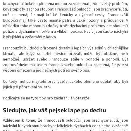
brachycefalitického plemena mohou zaznamenat jeden velký problém,
když teploty začnou stoupat.
Francouzští buldočci jsou brachycefaličtí,
což znamená, že mají krátké čenichy a dýchací cesty.
Francouzští
buldočci mají také často masité patra a úzké nozdry a průdušnice.
V
důsledku toho mohou buldočky trpět dýchacími problémy a mohou mít
potíže s dýcháním v horkém a vlhkém počasí.
Navíc jsou často náchylní
k přejídání a vyčerpání z horka.
Francouzští buldočci přirozeně dosahují lepších výsledků v chladnějším
klimatu, ale když se letní měsíce převalí, může být obtížné, ne-li
nemožné, udržet svého Francouze stále v pohodě a pohodlí.
Být
zodpovědným majitelem francouzského buldočka znamená, že jste si
vědomi omezení a jedinečných potřeb svého psa.
Co tedy mohou majitelé brachycefalitického plemena udělat, aby byli
jejich psi připraveni na léto?
Podívejte se na tyto tipy pro záchranu života níže!
Sledujte, jak váš pejsek lape po dechu
Vzhledem k tomu, že francouzští buldočci jsou brachycefaličtí, jsou
náchylní k syndromu brachycefalických dýchacích cest nebo zkráceně