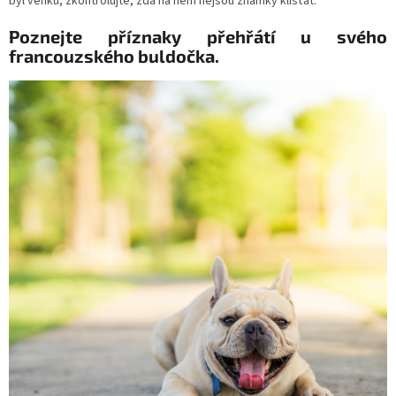
byl venku, zkontrolujte, zda na něm nejsou známky klíšťat.
Poznejte příznaky přehřátí u svého
francouzského buldočka.