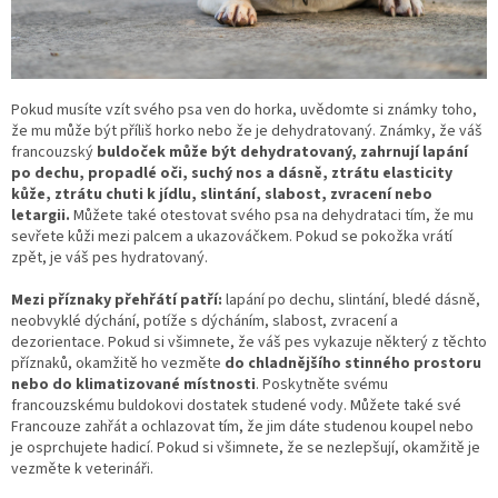
Pokud musíte vzít svého psa ven do horka, uvědomte si známky toho,
že mu může být příliš horko nebo že je dehydratovaný. Známky, že váš
francouzský
buldoček může být dehydratovaný, zahrnují lapání
po dechu, propadlé oči, suchý nos a dásně, ztrátu elasticity
kůže, ztrátu chuti k jídlu, slintání, slabost, zvracení nebo
letargii.
Můžete také otestovat svého psa na dehydrataci tím, že mu
sevřete kůži mezi palcem a ukazováčkem. Pokud se pokožka vrátí
zpět, je váš pes hydratovaný.
Mezi příznaky přehřátí patří:
lapání po dechu, slintání, bledé dásně,
neobvyklé dýchání, potíže s dýcháním, slabost, zvracení a
dezorientace. Pokud si všimnete, že váš pes vykazuje některý z těchto
příznaků, okamžitě ho vezměte
do chladnějšího stinného prostoru
nebo do klimatizované místnosti
. Poskytněte svému
francouzskému buldokovi dostatek studené vody. Můžete také své
Francouze zahřát a ochlazovat tím, že jim dáte studenou koupel nebo
je osprchujete hadicí. Pokud si všimnete, že se nezlepšují, okamžitě je
vezměte k veterináři.