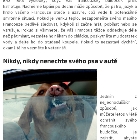
BAS. BAS výsledky, když váš francouzský buldoček příliš
kalhotuje. Nadměrné lapání po dechu může způsobit, že patro, jazyk a
hrdlo vašeho Francouze oteče a uzavře, což vede k potenciálně
smrtelné situaci. Pokud je venku teplo, nezapomeňte svého malého
Francouze bedlivě sledovat, kdykoli si začne hrát, pobíhat nebo se
vzrušuje. Pokud si všimnete, že váš Francouz těžce oddechuje déle
než pět minut, vezměte ho někam do chládku, poskytněte mu dostatek
vody a dejte ho do studené koupele. Pokud to nezastaví dýchání,
okamžitě ho vezměte k veterináři.
Nikdy, nikdy nenechte svého psa v autě
Jedním z
nejjednodušších
způsobů, jak
můžete letos v létě
ochránit svého
francouzkého
buldočka, je
zajistit, abyste