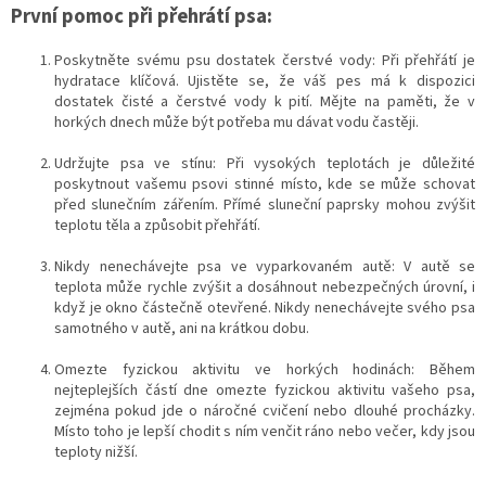
První pomoc při přehrátí psa:
Poskytněte svému psu dostatek čerstvé vody: Při přehřátí je
hydratace klíčová. Ujistěte se, že váš pes má k dispozici
dostatek čisté a čerstvé vody k pití. Mějte na paměti, že v
horkých dnech může být potřeba mu dávat vodu častěji.
Udržujte psa ve stínu: Při vysokých teplotách je důležité
poskytnout vašemu psovi stinné místo, kde se může schovat
před slunečním zářením. Přímé sluneční paprsky mohou zvýšit
teplotu těla a způsobit přehřátí.
Nikdy nenechávejte psa ve vyparkovaném autě: V autě se
teplota může rychle zvýšit a dosáhnout nebezpečných úrovní, i
když je okno částečně otevřené. Nikdy nenechávejte svého psa
samotného v autě, ani na krátkou dobu.
Omezte fyzickou aktivitu ve horkých hodinách: Během
nejteplejších částí dne omezte fyzickou aktivitu vašeho psa,
zejména pokud jde o náročné cvičení nebo dlouhé procházky.
Místo toho je lepší chodit s ním venčit ráno nebo večer, kdy jsou
teploty nižší.