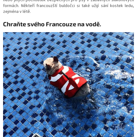
formách.
Někteří francouzští buldočci si také užijí sání kostek ledu,
zejména v létě.
Chraňte svého Francouze na vodě.