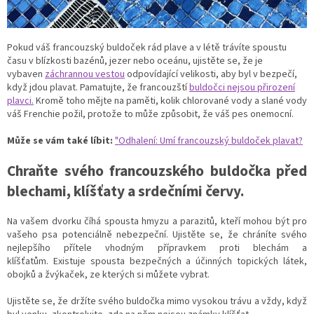
Pokud váš francouzský buldoček rád plave a v létě trávíte spoustu
času v blízkosti bazénů, jezer nebo oceánu, ujistěte se, že je
vybaven
záchrannou vestou
odpovídající velikosti, aby byl v bezpečí,
když jdou plavat. Pamatujte, že francouzští
buldočci nejsou přirození
plavci.
Kromě toho mějte na paměti, kolik chlorované vody a slané vody
váš Frenchie požil, protože to může způsobit, že váš pes onemocní.
Může se vám také líbit:
"
Odhalení: Umí francouzský buldoček plavat?
Chraňte svého francouzského buldočka před
blechami, klíšťaty a srdečními červy.
Na vašem dvorku číhá spousta hmyzu a parazitů, kteří mohou být pro
vašeho psa potenciálně nebezpeční.
Ujistěte se, že chráníte svého
nejlepšího přítele vhodným přípravkem proti blechám a
klíšťatům.
Existuje spousta bezpečných a účinných topických látek,
obojků a žvýkaček, ze kterých si můžete vybrat.
Ujistěte se, že držíte svého buldočka mimo vysokou trávu a vždy, když