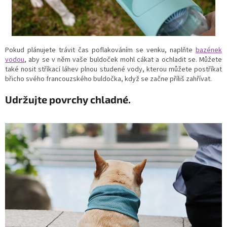
Pokud plánujete trávit čas poflakováním se venku, naplňte
bazének
vodou
, aby se v něm vaše buldoček mohl cákat a ochladit se.
Můžete
také nosit stříkací láhev plnou studené vody, kterou můžete postříkat
břicho svého francouzského buldočka, když se začne příliš zahřívat.
Udržujte povrchy chladné.