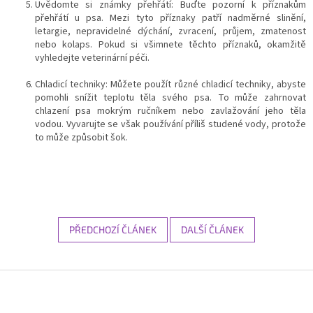
Uvědomte si známky přehřátí: Buďte pozorní k příznakům
přehřátí u psa. Mezi tyto příznaky patří nadměrné slinění,
letargie, nepravidelné dýchání, zvracení, průjem, zmatenost
nebo kolaps. Pokud si všimnete těchto příznaků, okamžitě
vyhledejte veterinární péči.
Chladicí techniky: Můžete použít různé chladicí techniky, abyste
pomohli snížit teplotu těla svého psa. To může zahrnovat
chlazení psa mokrým ručníkem nebo zavlažování jeho těla
vodou. Vyvarujte se však používání příliš studené vody, protože
to může způsobit šok.
PŘEDCHOZÍ ČLÁNEK
DALŠÍ ČLÁNEK
Z
á
p