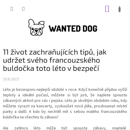
Přejít
NÁKUP
na
obsah
KOŠÍK
11 život zachraňujících tipů, jak
udržet svého francouzského
buldočka toto léto v bezpečí
20.6.2023
Léto je bezesporu nejlepší období v roce.
Když konečně přijdou vyšší
teploty a ideální počasí, můžete si být jisti, že najdete spoustu
zábavných aktivit pro vás i pejska. Léto je skvělým obdobím roku, kdy
můžete vyrazit na koncerty, vyzkoušet nová jídla, prozkoumat místní
parky a další.
A kdo by nechtěl mít s sebou malého francouzského
buldočka na všechnu tu zábavu?
Ale zatímco léto může být spousta zábavy, majitelé