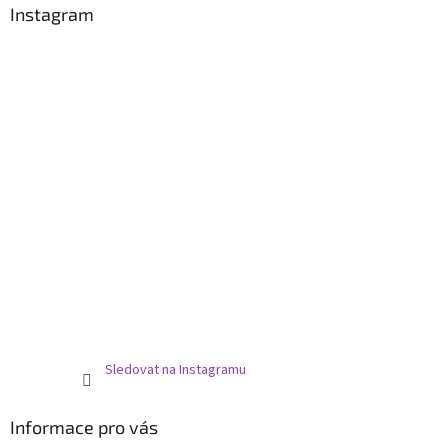
a
Instagram
t
í
Sledovat na Instagramu
Informace pro vás