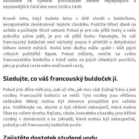
Absolutně se vyhněte procházkám během nejteplejších a
nejslunnějších částí dne mezi 10:00 a 14:00.
Kromě toho, když budete letos v létě chodit s buldočkem,
nezapomeňte zkontrolovat teplotu chodníku.
Podržte hřbet dlaně na
asfaltu a počkejte třicet sekund.
Pokud je pro vás příliš horky a vaše
pokožka začne pálit, je pro ně příliš horko.
Pamatujte, že váš
francouzský buldoček není náchylný pouze k přehřátí a dehydrataci
během letních měsíců.
Horká letní dlažba může spálit i kůži jejich
citlivých polštářků tlapek.
Pokud můžete, venčte se svého
francouzského buldočka v trávě nebo na jiných chladných površích,
jako je prašná cesta nebo mulčované cesty.
Sledujte, co váš francouský buldoček jí.
Pokud jste dříve měli psy, pak už víte, jak moc rádi žvýkají trávu a jiné
rostliny. Francouzští buldočci se neliší. Tyto rostliny jsou většinou
neškodné. Někdy mohou být dokonce prospěšné pro vašeho
psa. Vzdělávejte se, abyste si byli vědomi nebezpečí, která mohou
číhat na vašem dvorku. Rajčata, cibule, konvalinka a bazalky jsou běžné
rostliny v domácnosti a na zahradě, které mohou být nebezpečné,
pokud je váš francouzský buldoček pozře .
Zajistěte dostatek studené vody.