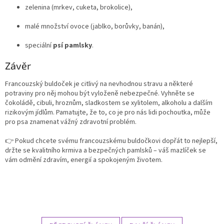
zelenina (mrkev, cuketa, brokolice),
malé množství ovoce (jablko, borůvky, banán),
speciální
psí pamlsky
.
Závěr
Francouzský buldoček je citlivý na nevhodnou stravu a některé
potraviny pro něj mohou být vyloženě nebezpečné. Vyhněte se
čokoládě, cibuli, hroznům, sladkostem se xylitolem, alkoholu a dalším
rizikovým jídlům. Pamatujte, že to, co je pro nás lidi pochoutka, může
pro psa znamenat vážný zdravotní problém.
👉 Pokud chcete svému francouzskému buldočkovi dopřát to nejlepší,
držte se kvalitního krmiva a bezpečných pamlsků – váš mazlíček se
vám odmění zdravím, energií a spokojeným životem.