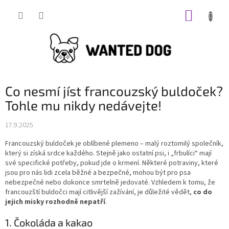
Přejít
NÁKUP
na
obsah
KOŠÍK
Co nesmí jíst francouzský buldoček?
Tohle mu nikdy nedávejte!
17.9.2025
Francouzský buldoček je oblíbené plemeno – malý roztomilý společník,
který si získá srdce každého. Stejně jako ostatní psi, i „frbulíci“ mají
své specifické potřeby, pokud jde o krmení. Některé potraviny, které
jsou pro nás lidi zcela běžné a bezpečné, mohou být pro psa
nebezpečné nebo dokonce smrtelně jedovaté. Vzhledem k tomu, že
francouzští buldočci mají citlivější zažívání, je důležité vědět,
co do
jejich misky rozhodně nepatří
.
1. Čokoláda a kakao