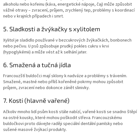
alkoholu nebo kofeinu (káva, energetické nápoje, čaj) může způsobit
vážné otravy – zvracení, průjem, zrychlený tep, problémy s koordinací
nebo v krajních případech i smrt.
5. Sladkosti a žvýkačky s xylitolem
Xylitol je sladidlo používané v bezcukrových žvýkačkách, bonbonech
nebo pečivu. U psů způsobuje prudký pokles cukru v krvi
(hypoglykémii) a může vést až k selhání jater.
6. Smažená a tučná jídla
Francouzští buldočci mají sklony k nadváze a problémy s trávením.
Smažené, mastné nebo příliš kořeněné pokrmy mohou způsobit
průjem, zvracení nebo dokonce zánět slinivky.
7. Kosti (hlavně vařené)
Ačkoliv mnoho lidí psům kosti stále nabízí, vařené kosti se snadno štěpí
na ostré kousky, které mohou poškodit střeva. Francouzskému
buldočkovi proto dávejte raději speciální dentální pamlsky nebo
sušené masové žvýkací produkty.