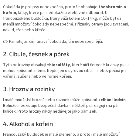
Čokoláda je pro psy nebezpečná, protože obsahuje
theobromin a
kofein
, látky, které psi nedokážou efektivně odbourat. U
francouzského buldočka, který váží kolem 10–14 kg, může být už
menší množství čokolády nebezpečné. Příznaky otravy jsou zvracení,
neklid, třes nebo křeče.
👉 Pamatujte: čím tmavší čokoláda, tím nebezpečnější.
2. Cibule, česnek a pórek
Tyto potraviny obsahují
thiosulfáty
, které ničí červené krvinky psa a
mohou způsobit anémii. Nejde jen o syrovou cibuli – nebezpečná je i
vařená, sušená nebo ve formě koření.
3. Hrozny a rozinky
I malé množství hroznů nebo rozinek může způsobit
selhání ledvin
.
Bohužel neexistuje bezpečná dávka – někteří psi reagují i na pár
kuliček. Proto hrozny nikdy nedávejte jako pamlsek.
4. Alkohol a kofein
Francouzský buldoček je malé plemeno, a proto i malé množství