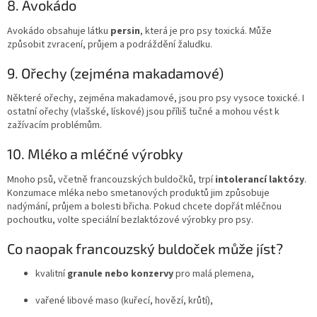
8. Avokádo
Avokádo obsahuje látku
persin
, která je pro psy toxická. Může
způsobit zvracení, průjem a podráždění žaludku.
9. Ořechy (zejména makadamové)
Některé ořechy, zejména makadamové, jsou pro psy vysoce toxické. I
ostatní ořechy (vlašské, lískové) jsou příliš tučné a mohou vést k
zažívacím problémům.
10. Mléko a mléčné výrobky
Mnoho psů, včetně francouzských buldočků, trpí
intolerancí laktózy
.
Konzumace mléka nebo smetanových produktů jim způsobuje
nadýmání, průjem a bolesti břicha. Pokud chcete dopřát mléčnou
pochoutku, volte speciální bezlaktózové výrobky pro psy.
Co naopak francouzský buldoček může jíst?
kvalitní
granule nebo konzervy
pro malá plemena,
vařené libové maso (kuřecí, hovězí, krůtí),