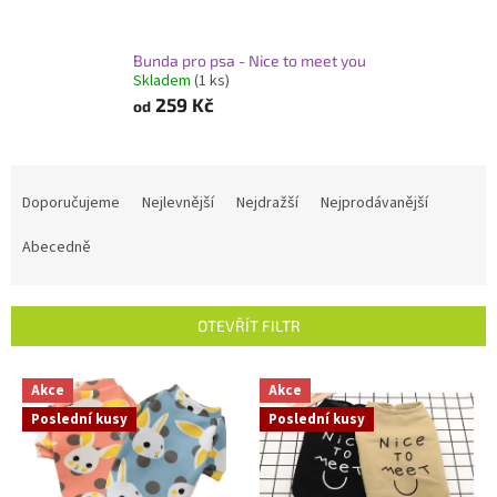
Bunda pro psa - Nice to meet you
Skladem
(1 ks)
259 Kč
od
Ř
a
Doporučujeme
Nejlevnější
Nejdražší
Nejprodávanější
z
e
Abecedně
n
í
p
OTEVŘÍT FILTR
r
o
V
Akce
Akce
d
ý
u
Poslední kusy
Poslední kusy
p
k
i
t
s
ů