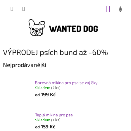
Přejít
NÁKUP
na
obsah
KOŠÍK
VÝPRODEJ psích bund až -60%
Nejprodávanější
Barevná mikina pro psa se zajíčky
Skladem
(2 ks)
199 Kč
od
Teplá mikina pro psa
Skladem
(1 ks)
159 Kč
od