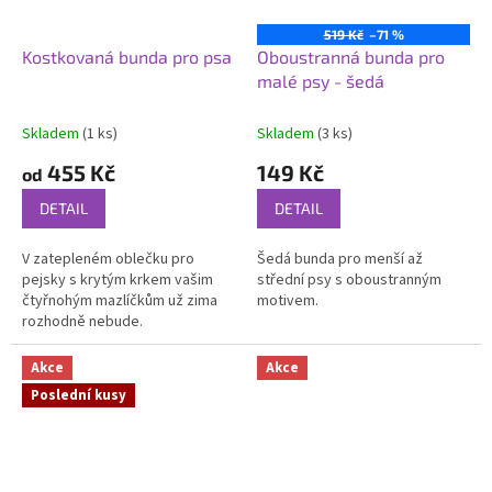
519 Kč
–71 %
Kostkovaná bunda pro psa
Oboustranná bunda pro
malé psy - šedá
Skladem
(1 ks)
Skladem
(3 ks)
455 Kč
149 Kč
od
DETAIL
DETAIL
V zatepleném oblečku pro
Šedá bunda pro menší až
pejsky s krytým krkem vašim
střední psy s oboustranným
čtyřnohým mazlíčkům už zima
motivem.
rozhodně nebude.
Akce
Akce
Poslední kusy