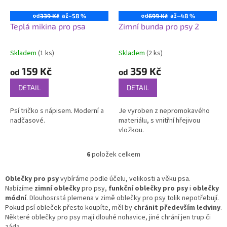
od
až
od
až
339 Kč
–58 %
699 Kč
–48 %
Teplá mikina pro psa
Zimní bunda pro psy 2
Skladem
(1 ks)
Skladem
(2 ks)
Průměrné
Průměrné
hodnocení
hodnocení
159 Kč
359 Kč
od
od
produktu
produktu
je
je
DETAIL
DETAIL
5,0
5,0
z
z
Psí tričko s nápisem. Moderní a
Je vyroben z nepromokavého
5
5
nadčasové.
materiálu, s vnitřní hřejivou
hvězdiček.
hvězdiček.
vložkou.
6
položek celkem
O
v
l
Oblečky pro psy
vybíráme podle účelu, velikosti a věku psa.
á
Nabízíme
zimní oblečky
pro psy,
funkční oblečky pro psy
i
oblečky
d
módní
. Dlouhosrstá plemena v zimě oblečky pro psy tolik nepotřebují.
a
Pokud psí obleček přesto koupíte, měl by
chránit především ledviny
.
c
Některé oblečky pro psy mají dlouhé nohavice, jiné chrání jen trup či
í
záda.