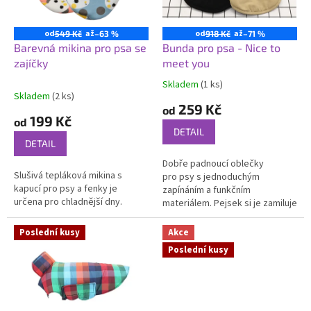
p
r
o
od
až
od
až
549 Kč
–63 %
918 Kč
–71 %
d
Barevná mikina pro psa se
Bunda pro psa - Nice to
u
zajíčky
meet you
k
Skladem
(1 ks)
Průměrné
t
Skladem
(2 ks)
hodnocení
259 Kč
ů
od
produktu
199 Kč
od
je
DETAIL
5,0
DETAIL
z
Dobře padnoucí oblečky
5
Slušivá tepláková mikina s
pro psy s jednoduchým
hvězdiček.
kapucí pro psy a fenky je
zapínáním a funkčním
určena pro chladnější dny.
materiálem. Pejsek si je zamiluje
a vy budete na procházku
vypravení raz dva.
Poslední kusy
Akce
Poslední kusy