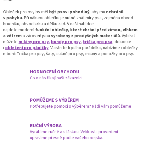
p
r
Obleček pro psy by měl
být psovi pohodlný
, aby mu
nebránil
v
v pohybu
. Při nákupu oblečku je nutné znát míry psa, zejména obvod
k
hrudníku, obvod krku a délku zad. V naší nabídce
y
najdete moderní
funkční oblečky, které chrání před zimou, vlhkem
v
a větrem
a zároveň jsou
vyrobeny z prodyšných materiálů
. Vybírat
ý
můžete
mikiny pro psy
,
bundy pro psy
,
trička pro psa
, dokonce
p
i
oblečení pro páníčky
. Vlastníte-li psího parádníka, nabízíme i oblečky
i
módní: Trička pro psy, šaty, sukně pro psy, mikiny a ponožky pro psy.
s
u
HODNOCENÍ OBCHODU
Co o nás říkají naši zákazníci
POMŮŽEME S VÝBĚREM
Potřebujete pomoci s výběrem? Rádi vám pomůžeme
RUČNÍ VÝROBA
Vyrábíme ručně a s láskou. Velikost i provedení
upravíme přesně podle vašeho pejska.