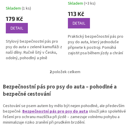
k
Skladem
(>3 ks)
Průměrné
t
Skladem
(1 ks)
hodnocení
113 Kč
ů
produktu
179 Kč
je
DETAIL
5,0
DETAIL
z
Praktický bezpečnostní pás pro
5
Stylový bezpečnostní pás pro
psy do auta, který jednoduše
hvězdiček.
psy do auta v zelené kamufláži z
připnete k postroji. Pomáhá
naší dílny. Ručně šitý v Česku,
zajistit psa během jízdy a chrání
odolný, pohodlný a plně
ho při nárazu či brzdění.
nastavitelný.
2
položek celkem
O
v
l
Bezpečnostní pás pro psy do auta – pohodlné a
á
bezpečné cestování
d
a
Cestování se psem autem by mělo být nejen pohodlné, ale především
c
bezpečné.
Bezpečnostní pás pro psy do auta
slouží jako spolehlivé
í
řešení pro ochranu mazlíčka při jízdě – zamezuje volnému pohybu a
p
minimalizuje riziko zranění při prudkém brzdění.
r
v