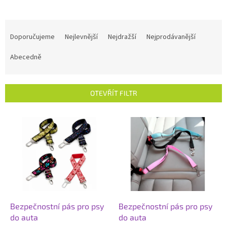
Ř
a
Doporučujeme
Nejlevnější
Nejdražší
Nejprodávanější
z
e
Abecedně
n
í
p
OTEVŘÍT FILTR
r
o
V
d
ý
u
p
k
i
t
s
ů
p
r
o
d
Bezpečnostní pás pro psy
Bezpečnostní pás pro psy
u
do auta
do auta