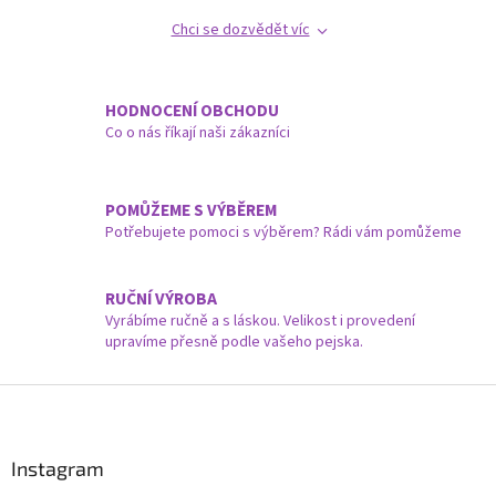
k
Chci se dozvědět víc
y
v
ý
p
HODNOCENÍ OBCHODU
i
Co o nás říkají naši zákazníci
s
u
POMŮŽEME S VÝBĚREM
Potřebujete pomoci s výběrem? Rádi vám pomůžeme
RUČNÍ VÝROBA
Vyrábíme ručně a s láskou. Velikost i provedení
upravíme přesně podle vašeho pejska.
Z
á
p
a
Instagram
t