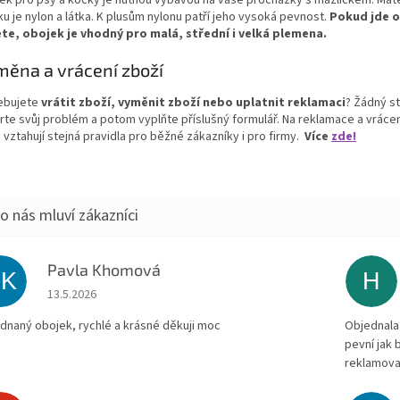
ek pro psy a kočky je nutnou výbavou na vaše procházky s mazlíčkem. Mat
u je nylon a látka. K plusům nylonu patří jeho vysoká pevnost.
Pokud jde o
ete
,
obojek je vhodný pro
malá, střední i velká
plemena.
ěna a vrácení zboží
ebujete
vrátit zboží, vyměnit zboží nebo uplatnit reklamaci
? Žádný st
rte svůj problém a potom vyplňte příslušný formulář. Na reklamace a vrácen
 vztahují stejná pravidla pro běžné zákazníky i pro firmy.
Více
zde!
Pavla Khomová
PK
H
Hodnocení obchodu je 5 z 5 hvězdiček.
13.5.2026
dnaný obojek, rychlé a krásné děkuji moc
Objednala 
pevní jak
reklamova