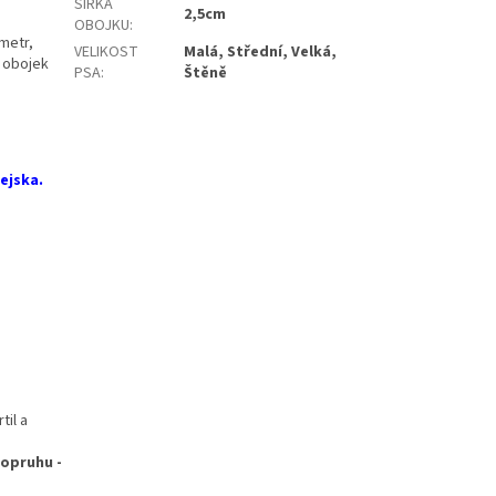
ŠÍŘKA
2,5cm
OBOJKU
:
metr,
VELIKOST
Malá, Střední, Velká,
 obojek
PSA
:
Štěně
ejska.
til a
popruhu -