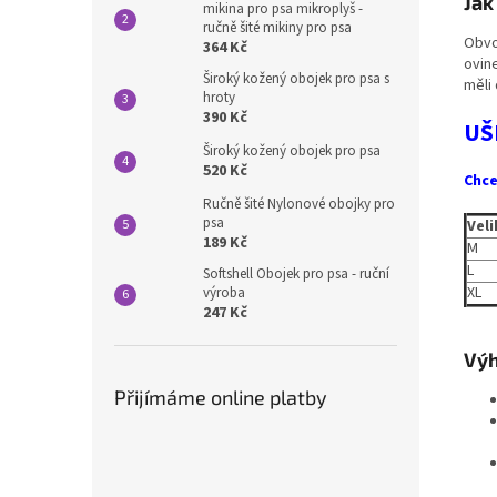
Jak
mikina pro psa mikroplyš -
ručně šité mikiny pro psa
Obvo
364 Kč
ovin
Široký kožený obojek pro psa s
měli
hroty
390 Kč
UŠ
Široký kožený obojek pro psa
520 Kč
Chce
Ručně šité Nylonové obojky pro
psa
Vel
189 Kč
M
L
Softshell Obojek pro psa - ruční
XL
výroba
247 Kč
Výh
Přijímáme online platby