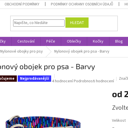
OBCHODNÍ PODMÍNKY
PODMÍNKY OCHRANY OSOBNÍCH ÚDAJŮ
H
HLEDAT
čky
Cestování
Péče
Oblečky
Kočky
Blog
Nylonové obojky pro psy
Nylonový obojek pro psa - Barvy
nový obojek pro psa - Barvy
Znač
učujeme
Nejprodávanější
Průměrné
4 hodnocení
Podrobnosti hodnocení
hodnocení
od
produktu
je
5,0
Měrná
Zvolt
z
cena:
5
hvězdiček.
Velikost