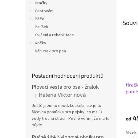
Hračky
Cestování
Péče
Souvi
Pelíšek
Cvičení a rehabilitace
Kočky
Náhubek pro psa
Poslední hodnocení produktů
Hračk
Plovací vesta pro psa - žralok
paml
Helena Viktorinová
|
Hodnocení produktu je 5 z 5 hvězdiček.
Ještě jsem to neodzkoušela, ale je to
šikovná pomůcka pro pejsky, co mají z
4
vody trochu strach. Pevně věřím, že mu to
od
půjde
Míček 
Ručně šité Nylonové obojky pro psa