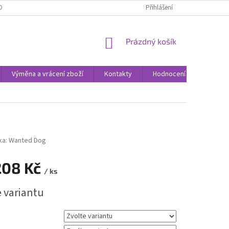
ODNOCENÍ OBCHODU
VÝMĚNA A VRÁCENÍ ZBOŽÍ
Přihlášení
ZPŮSOBY DORUČE
NÁKUPNÍ
Prázdný košík
KOŠÍK
Výměna a vrácení zboží
Kontakty
Hodnocení obchodu
ka:
Wanted Dog
208 Kč
/ ks
e variantu