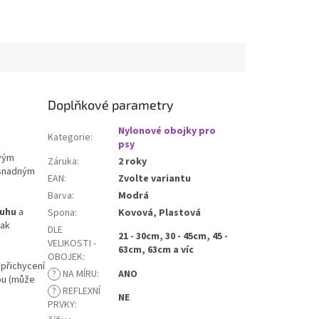
Doplňkové parametry
Nylonové obojky pro
Kategorie
:
ý
psy
vým
Záruka
:
2 roky
 snadným
EAN
:
Zvolte variantu
Barva
:
Modrá
ruhu
a
Spona
:
Kovová, Plastová
tak
DLE
21 - 30cm, 30 - 45cm, 45 -
VELIKOSTI -
63cm, 63cm a víc
OBOJEK
:
 přichycení
?
NA MÍRU
:
ANO
kou (může
?
REFLEXNÍ
NE
PRVKY
: