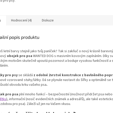
u pro psy.
s
Hodnocení (4)
Diskuze
ailní popis produktu
eš letní barvy stejně jako tvůj paníček? Tak si zakňuč o nový krásně barevn
nový
obojek pro psa
WANTED DOG s masivním kovovým zapínáním. Díky s
ickým motivům skutečně upoutá pozornost a boduje vysokou funkčností a
dáním.
ky pro psy
se skládá
z odolné 2vrstvé konstrukce z bavlněného pop
ové vzorované stuhy/látky. Dá se plynule nastavit do šířky a optimálně se 
působí obvodu krku vašeho psa
.
ek pro psa
plní mnoho funkcí – bezpečnostní (možnost přidržet psa nebo
ítku
), informační (nosič evidenčních známek a adresářů), ale také estetic
ozdobou pro psa). Záleží už jen na Vašem vkusu.