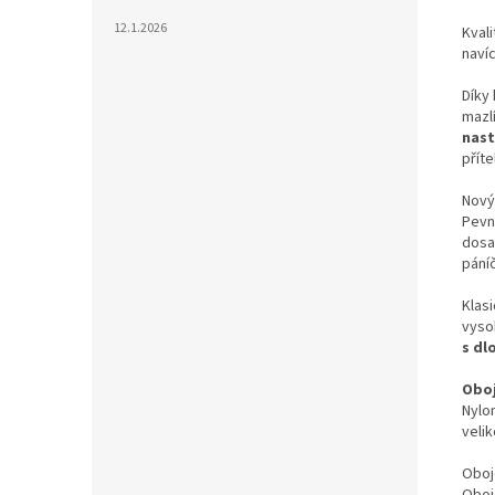
12.1.2026
Kval
naví
Díky
mazl
nast
přít
Nový
Pevn
dosaž
páníč
Klas
vyso
s dl
Oboj
Nylo
veli
Oboj