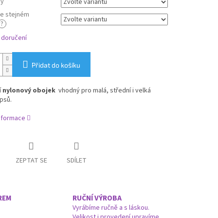
ny
ve stejném
?
 doručení
Přidat do košíku
í
nylonový obojek
vhodný pro malá, střední i velká
psů.
informace
ZEPTAT SE
SDÍLET
REM
RUČNÍ VÝROBA
Vyrábíme ručně a s láskou.
Velikost i provedení upravíme