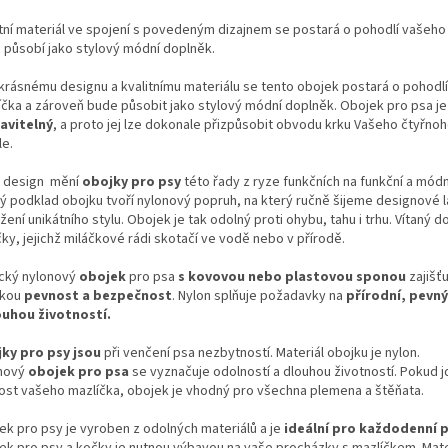
itní materiál ve spojení s povedeným dizajnem se postará o pohodlí vašeho
c působí jako stylový módní doplněk.
 krásnému designu a kvalitnímu materiálu se tento obojek postará o pohodl
íčka a zároveň bude působit jako stylový módní doplněk. Obojek pro psa je
avitelný
, a proto jej lze dokonale přizpůsobit obvodu krku Vašeho čtyřno
ele.
 design mění
obojky pro psy
této řady z ryze funkčních na funkční a módn
ý podklad obojku tvoří nylonový popruh, na který ručně šijeme designové l
ení unikátního stylu. Obojek je tak odolný proti ohybu, tahu i trhu. Vítaný 
ky, jejichž miláčkové rádi skotačí ve vodě nebo v přírodě.
ický nylonový
obojek
pro psa
s kovovou nebo plastovou sponou
zajišťu
kou
pevnost a bezpečnost
. Nylon splňuje požadavky na
přírodní, pevný
ouhou životností.
ky pro psy jsou
při venčení psa nezbytností. Materiál obojku je nylon.
nový
obojek pro psa
se vyznačuje odolností a dlouhou životností. Pokud j
kost vašeho mazlíčka, obojek je vhodný pro všechna plemena a štěňata.
ek pro psy je vyroben z odolných materiálů a je
ideální pro každodenní p