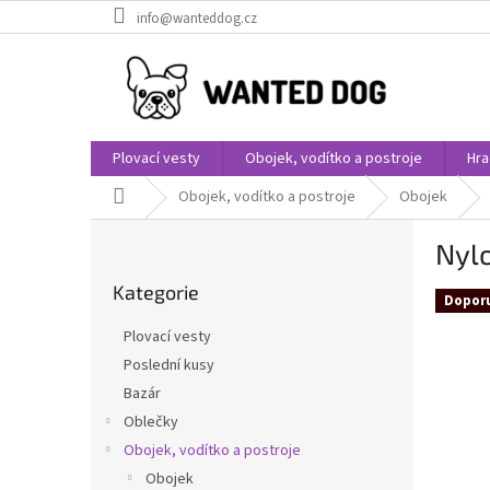
Přejít
info@wanteddog.cz
na
obsah
Plovací vesty
Obojek, vodítko a postroje
Hra
Domů
Obojek, vodítko a postroje
Obojek
P
Nylo
o
Přeskočit
s
Kategorie
kategorie
t
Dopor
r
Plovací vesty
a
Poslední kusy
n
Bazár
n
í
Oblečky
p
Obojek, vodítko a postroje
a
Obojek