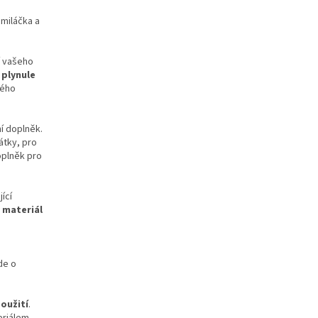
 miláčka a
í vašeho
plynule
hého
í doplněk.
átky, pro
doplněk pro
jící
 materiál
de o
oužití
.