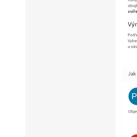
Oboj
obojk
zvíř
Vým
Potř
Vybe
u nás
Obje