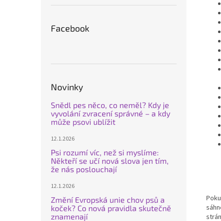
Facebook
Novinky
Snědl pes něco, co neměl? Kdy je
vyvolání zvracení správné – a kdy
může psovi ublížit
12.1.2026
Psi rozumí víc, než si myslíme:
Někteří se učí nová slova jen tím,
že nás poslouchají
12.1.2026
Poku
Změní Evropská unie chov psů a
sáhn
koček? Co nová pravidla skutečně
znamenají
strán