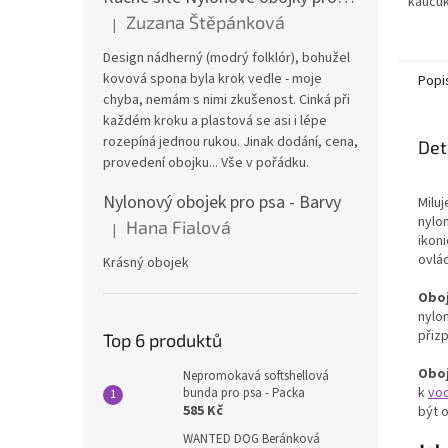
kaučuk
Zuzana Štěpánková
|
Hodnocení produktu je 4 z 5 hvězdiček.
Design nádherný (modrý folklór), bohužel
kovová spona byla krok vedle - moje
Popi
chyba, nemám s nimi zkušenost. Cinká při
každém kroku a plastová se asi i lépe
rozepíná jednou rukou. Jinak dodání, cena,
Det
provedení obojku... Vše v pořádku.
Nylonový obojek pro psa - Barvy
Miluj
nylo
Hana Fialová
|
Hodnocení produktu je 5 z 5 hvězdiček.
ikon
ovlá
Krásný obojek
Oboj
nylon
přiz
Top 6 produktů
Oboj
Nepromokavá softshellová
k
vod
bunda pro psa - Packa
585 Kč
být 
WANTED DOG Beránková