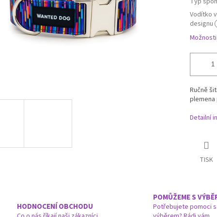
Typ spo
Vodítko 
designu
Možnosti
Ručně šit
plemena 
Detailní 
TISK
POMŮŽEME S VÝBĚ
HODNOCENÍ OBCHODU
Potřebujete pomoci s
Co o nás říkají naši zákazníci
výběrem? Rádi vám