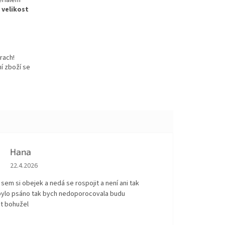
eriálem
 velikost
rach!
í zboží se
Hana
Hodnocení obchodu je 5 z 5 hvězdiček.
22.4.2026
sem si obejek a nedá se rospojit a není ani tak
 bylo psáno tak bych nedoporocovala budu
t bohužel