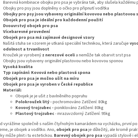
Barevná kombinace obojku pro psa je vybrána tak, aby slušela každému 
Obojky pro psy jsou doplněny o očko pro připnutí vodítka
Obojky pro psy jsou vybaveny originální kovovou nebo plastovou
Obojek pro psa je ideální pro každodenní použití
Dvouvrstvý obojek pro psa
Vícebarevné provedení
Obojek pro psa má zajímavé designové vzory
Našitá stuha se vzorem je utkaná speciální technikou, která zaručuje
vys
odolnost a trvanlivost
Kroužek je vyrobený
z nerezové oceli
a nemůže tak obarvit srst psa
Obojky jsou vybaveny originální plastovou nebo kovovou sponou
Vysoká kvalita
Typ zapínání: Kovová nebo plastová spona
Obojek pro psa je možno ušít na míru
Obojek pro psa je vyroben v České republice
Materiál:
Obojek je je ušit z bavlněného popruhu
Polokroužek litý -
pochromováno Zatížení: 80kg
Kovový trojzubec -
poniklováno Zatížení: 80kg
Plastový trojzubec
- mrazuvzdorný Zatížení: 95kg
d vyrážíme společně s naším čtyřnohým kamarádem na vycházku, první p
eme, je obojek a vodítko. Ano,
obojek pro psa
je důležitý, ale kromě prak
ky může plnit i tu estetickou.
Barevný obojek pro psa
vypadá stylově i e