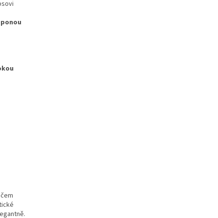
psovi
 sponou
okou
o čem
tické
legantně.