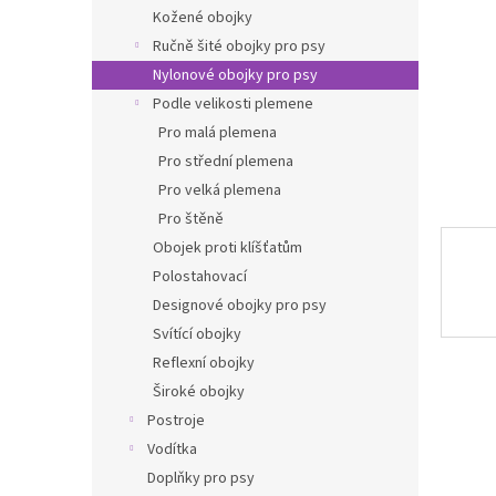
n
Kožené obojky
e
Ručně šité obojky pro psy
l
Nylonové obojky pro psy
Podle velikosti plemene
Pro malá plemena
Pro střední plemena
Pro velká plemena
Pro štěně
Obojek proti klíšťatům
Polostahovací
Designové obojky pro psy
Svítící obojky
Reflexní obojky
Široké obojky
Postroje
Vodítka
Doplňky pro psy