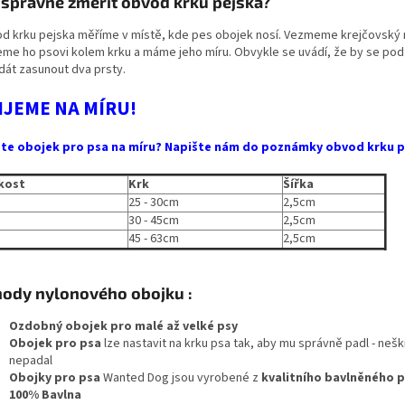
 správně změřit obvod krku pejska?
d krku pejska měříme v místě, kde pes obojek nosí. Vezmeme krejčovský 
eme ho psovi kolem krku a máme jeho míru. Obvykle se uvádí, že by se pod
 dát zasunout dva prsty.
IJEME NA MÍRU!
te obojek pro psa na míru? Napište nám do poznámky obvod krku p
ikost
Krk
Šířka
25 - 30cm
2,5cm
30 - 45cm
2,5cm
45 - 63cm
2,5cm
ody nylonového obojku :
Ozdobný obojek pro malé až velké psy
Obojek pro psa
lze nastavit na krku psa tak, aby mu správně padl - neškr
nepadal
Obojky pro psa
Wanted Dog jsou vyrobené z
kvalitního bavlněného 
100% Bavlna