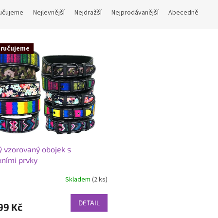
učujeme
Nejlevnější
Nejdražší
Nejprodávanější
Abecedně
ručujeme
ý vzorovaný obojek s
xními prvky
Skladem
(2 ks)
rné
cení
ktu
DETAIL
99 Kč