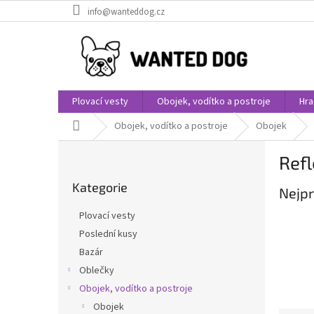
Přejít
info@wanteddog.cz
na
obsah
Plovací vesty
Obojek, vodítko a postroje
Hra
Domů
Obojek, vodítko a postroje
Obojek
P
Refl
o
Přeskočit
s
Kategorie
kategorie
Nejpr
t
r
Plovací vesty
a
Poslední kusy
n
Bazár
n
í
Oblečky
p
Obojek, vodítko a postroje
a
Obojek