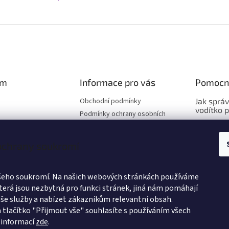
am
Informace pro vás
Pomocn
Obchodní podmínky
Jak sprá
vodítko 
Podmínky ochrany osobních
údajů
Jak sprá
Hodnocení obchodu
vybrat o
 ochrany soukromí
Výměna a vrácení zboží
Jak sprá
Způsoby doručení
vybrat po
Velkoobchod
ašeho soukromí. Na našich webových stránkách používáme
Affiliate program
terá jsou nezbytná pro funkci stránek, jiná nám pomáhají
še služby a nabízet zákazníkům relevantní obsah.
O nás
vat na Instagramu
 tlačítko "Přijmout vše" souhlasíte s používáním všech
 informací
zde
.