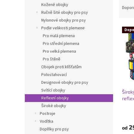
Ř
n
Kožené obojky
a
e
Dopor
Ručně šité obojky pro psy
z
l
e
Nylonové obojky pro psy
V
n
Podle velikosti plemene
Dopo
ý
í
Pro malá plemena
p
p
Pro střední plemena
i
r
Pro velká plemena
s
o
p
Pro štěně
d
r
u
Obojek proti klíšťatům
o
k
Polostahovací
d
t
Designové obojky pro psy
u
ů
Svítící obojky
Širok
k
Reflexní obojky
refle
t
ů
Široké obojky
Průmě
Postroje
hodno
Vodítka
produ
2
od
je
Doplňky pro psy
5,0