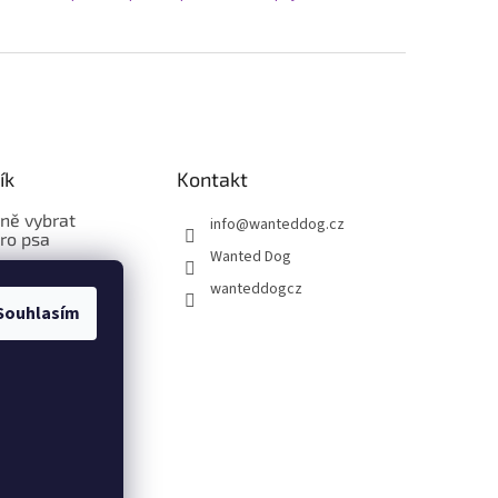
ík
Kontakt
vně vybrat
info
@
wanteddog.cz
pro psa
Wanted Dog
vně změřit a
wanteddogcz
bleček pro psa
Souhlasím
vně změřit a
stroj pro psa