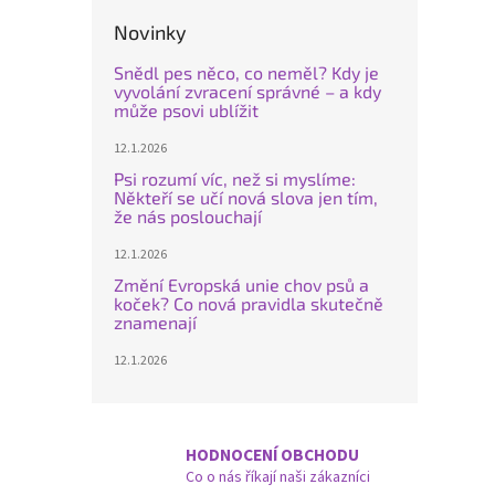
Novinky
Snědl pes něco, co neměl? Kdy je
vyvolání zvracení správné – a kdy
může psovi ublížit
12.1.2026
Psi rozumí víc, než si myslíme:
Někteří se učí nová slova jen tím,
že nás poslouchají
12.1.2026
Změní Evropská unie chov psů a
koček? Co nová pravidla skutečně
znamenají
12.1.2026
HODNOCENÍ OBCHODU
Co o nás říkají naši zákazníci