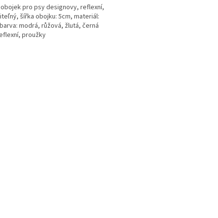
 obojek pro psy designovy, reflexní,
iteľný, šířka obojku: 5cm, materiál:
 barva: modrá, růžová, žlutá, černá
ček.
reflexní, proužky
O
v
l
á
d
a
c
í
p
r
v
k
y
v
ý
p
i
s