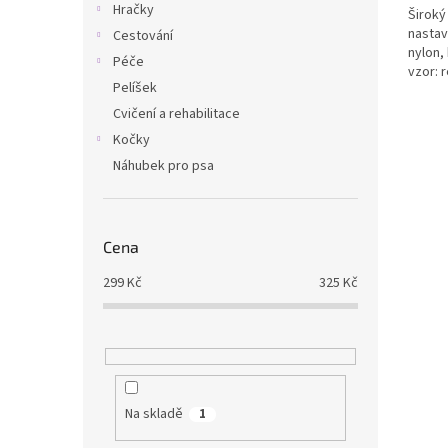
Hračky
Široký
z
nastav
Cestování
5
nylon,
hvězdi
Péče
vzor: 
Pelíšek
Cvičení a rehabilitace
Kočky
Náhubek pro psa
Cena
299
Kč
325
Kč
Na skladě
1