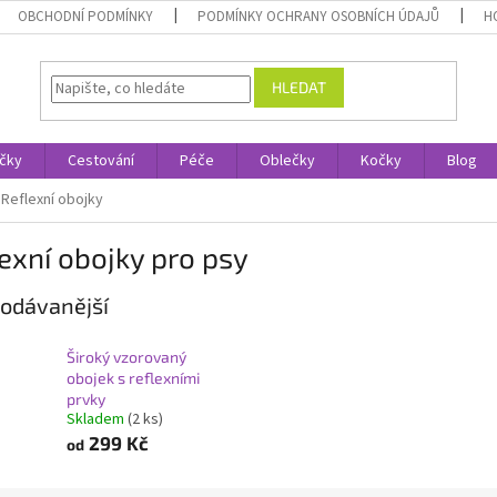
OBCHODNÍ PODMÍNKY
PODMÍNKY OCHRANY OSOBNÍCH ÚDAJŮ
H
HLEDAT
čky
Cestování
Péče
Oblečky
Kočky
Blog
Reflexní obojky
exní obojky pro psy
odávanější
Široký vzorovaný
obojek s reflexními
prvky
Skladem
(2 ks)
299 Kč
od