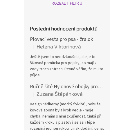
ROZBALIT FILTR
Poslední hodnocení produktů
Plovací vesta pro psa - žralok
Helena Viktorinová
|
Hodnocení produktu je 5 z 5 hvězdiček.
Ještě jsem to neodzkoušela, ale je to
šikovná pomůcka pro pejsky, co mají z
vody trochu strach. Pevně věřím, že mu to
půjde
Ručně šité Nylonové obojky pro psa
Zuzana Štěpánková
|
Hodnocení produktu je 4 z 5 hvězdiček.
Design nádherný (modrý folklór), bohužel
kovová spona byla krok vedle - moje
chyba, nemám s nimi zkušenost. Cinká při
každém kroku a plastová se asi i lépe
rozepíná jednou rukou. Jinak dodání, cena,