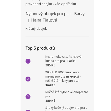
provedení obojku... Vše v pořádku.
Nylonový obojek pro psa - Barvy
Hana Fialová
|
Hodnocení produktu je 5 z 5 hvězdiček.
Krásný obojek
Top 6 produktů
Nepromokavá softshellová
bunda pro psa - Packa
585 Kč
WANTED DOG Beránková
mikina pro psa mikroplyš -
ručně šité mikiny pro psa
364 Kč
Ručně šité Nylonové obojky pro
psa
189 Kč
Široký kožený obojek pro psa s