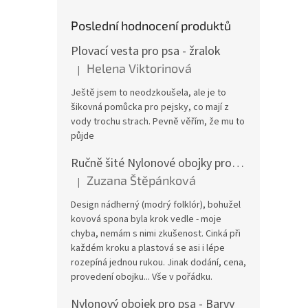
Poslední hodnocení produktů
Plovací vesta pro psa - žralok
Helena Viktorinová
|
Hodnocení produktu je 5 z 5 hvězdiček.
Ještě jsem to neodzkoušela, ale je to
šikovná pomůcka pro pejsky, co mají z
vody trochu strach. Pevně věřím, že mu to
půjde
Ručně šité Nylonové obojky pro psa
Zuzana Štěpánková
|
Hodnocení produktu je 4 z 5 hvězdiček.
Design nádherný (modrý folklór), bohužel
kovová spona byla krok vedle - moje
chyba, nemám s nimi zkušenost. Cinká při
každém kroku a plastová se asi i lépe
rozepíná jednou rukou. Jinak dodání, cena,
provedení obojku... Vše v pořádku.
Nylonový obojek pro psa - Barvy