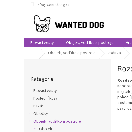
Přejít
info@wanteddog.cz
na
obsah
Plovací vesty
Obojek, vodítko a postroje
Hra
Domů
Obojek, vodítko a postroje
Vodítka
P
Rozd
o
Přeskočit
s
Kategorie
kategorie
Rozdvo
t
nebo víc
r
Plovací vesty
majitele
a
pohodlí 
Poslední kusy
n
dostupn
Bazár
n
psy, roz
í
Oblečky
p
Obojek, vodítko a postroje
a
Obojek