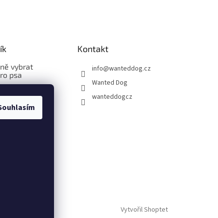
ík
Kontakt
vně vybrat
info
@
wanteddog.cz
pro psa
Wanted Dog
vně změřit a
wanteddogcz
bleček pro psa
Souhlasím
vně změřit a
stroj pro psa
Vytvořil Shoptet