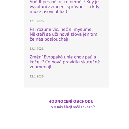
Snědl pes něco, co neměl? Kdy je
vyvolání zvracení správné – a kdy
může psovi ublížit
12.1.2026
Psi rozumí víc, než si myslíme:
Někteří se učí nová slova jen tím,
že nás poslouchají
12.1.2026
Změní Evropská unie chov psů a
koček? Co nová pravidla skutečně
znamenají
12.1.2026
HODNOCENÍ OBCHODU
Co o nás říkají naši zákazníci
Z