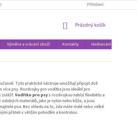
ODNOCENÍ OBCHODU
VÝMĚNA A VRÁCENÍ ZBOŽÍ
Přihlášení
ZPŮSOBY DORUČE
NÁKUPNÍ
Prázdný košík
KOŠÍK
Výměna a vrácení zboží
Kontakty
Hodnocení obchodu
oučasně. Tyto praktické nástroje umožňují připojit dvě
více psy. Rozdvojky pro vodítka jsou ideální pro
k zvlášť.
Vodítko pro psy
s rozdvojkou nabízí flexibilitu a
 odolných materiálů, jako je nylon nebo kůže, a jsou
ajitele psa. Bez ohledu na to, zda máte malé nebo velké
ými přáteli s větším pohodlím a kontrolou.