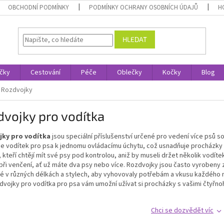
OBCHODNÍ PODMÍNKY
PODMÍNKY OCHRANY OSOBNÍCH ÚDAJŮ
H
HLEDAT
čky
Cestování
Péče
Oblečky
Kočky
Blog
Rozdvojky
vojky pro vodítka
jky pro vodítka
jsou speciální příslušenství určené pro vedení více psů s
e vodítek pro psa k jednomu ovládacímu úchytu, což usnadňuje procházky s 
, kteří chtějí mít své psy pod kontrolou, aniž by museli držet několik vodíte
při venčení, ať už máte dva psy nebo více. Rozdvojky jsou často vyrobeny z
é v různých délkách a stylech, aby vyhovovaly potřebám a vkusu každého m
dvojky pro vodítka pro psa vám umožní užívat si procházky s vašimi čtyřnoh
Chci se dozvědět víc