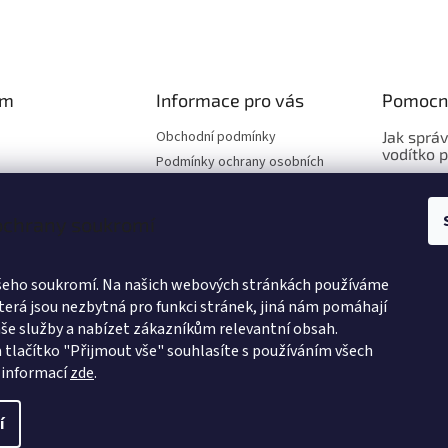
am
Informace pro vás
Pomocn
Obchodní podmínky
Jak sprá
vodítko 
Podmínky ochrany osobních
údajů
Jak sprá
Hodnocení obchodu
vybrat o
 ochrany soukromí
Výměna a vrácení zboží
Jak sprá
Způsoby doručení
vybrat po
Velkoobchod
ašeho soukromí. Na našich webových stránkách používáme
terá jsou nezbytná pro funkci stránek, jiná nám pomáhají
Affiliate program
še služby a nabízet zákazníkům relevantní obsah.
O nás
vat na Instagramu
 tlačítko "Přijmout vše" souhlasíte s používáním všech
 informací
zde
.
í