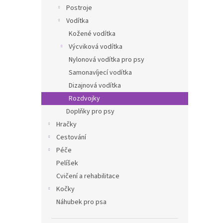
n
Postroje
e
Vodítka
l
Kožené vodítka
Výcviková vodítka
Nylonová vodítka pro psy
Samonavíjecí vodítka
Dizajnová vodítka
Rozdvojky
Doplňky pro psy
Hračky
Cestování
Péče
Pelíšek
Cvičení a rehabilitace
Kočky
Náhubek pro psa