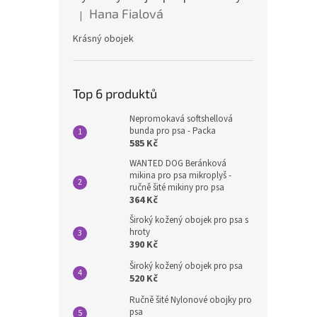
Hana Fialová
|
Hodnocení produktu je 5 z 5 hvězdiček.
Krásný obojek
Top 6 produktů
Nepromokavá softshellová
bunda pro psa - Packa
585 Kč
WANTED DOG Beránková
mikina pro psa mikroplyš -
ručně šité mikiny pro psa
364 Kč
Široký kožený obojek pro psa s
hroty
390 Kč
Široký kožený obojek pro psa
520 Kč
Ručně šité Nylonové obojky pro
psa