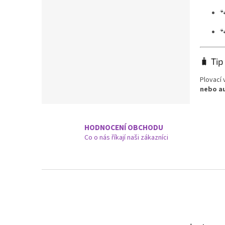


🧳 Tip
Plovací 
nebo a
HODNOCENÍ OBCHODU
Co o nás říkají naši zákazníci
Z
á
p
a
t