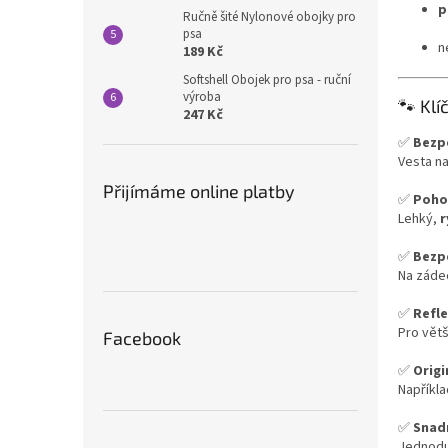
p
Ručně šité Nylonové obojky pro
psa
n
189 Kč
Softshell Obojek pro psa - ruční
výroba
🐾 Klí
247 Kč
✅
Bezp
Vesta na
Přijímáme online platby
✅
Poho
Lehký,
r
✅
Bezp
Na záde
✅
Refle
Pro větš
Facebook
✅
Origi
Napříkl
✅
Snad
Jednodu