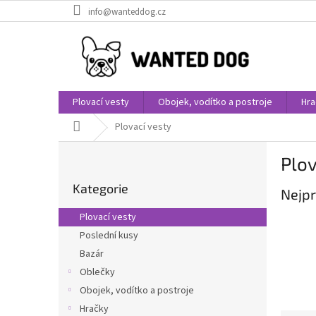
Přejít
info@wanteddog.cz
na
obsah
Plovací vesty
Obojek, vodítko a postroje
Hra
Domů
Plovací vesty
P
Plov
o
Přeskočit
s
Kategorie
kategorie
Nejpr
t
r
Plovací vesty
a
Poslední kusy
n
Bazár
n
í
Oblečky
p
Obojek, vodítko a postroje
a
Hračky