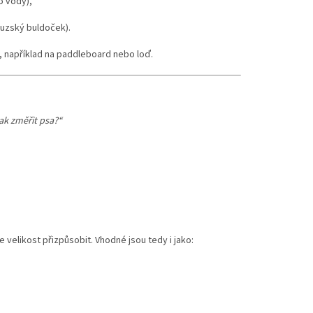
o vody),
ouzský buldoček).
 například na paddleboard nebo loď.
ak změřit psa?“
ze velikost přizpůsobit. Vhodné jsou tedy i jako: