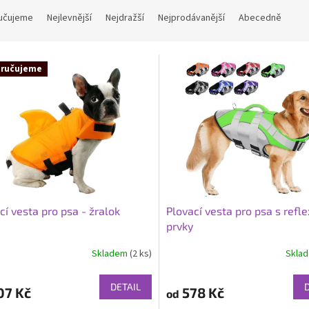
učujeme
Nejlevnější
Nejdražší
Nejprodávanější
Abecedně
ručujeme
cí vesta pro psa - žralok
Plovací vesta pro psa s refl
prvky
Skladem
(2 ks)
Skla
rné
cení
ktu
DETAIL
07 Kč
578 Kč
od