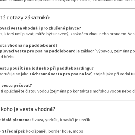
té dotazy zákazníků:
lovací vesta vhodná i pro zkušené plavce?
pes, který umí plavat, může být unavený, zaskočen vlnou nebo proudem. Ve
esta vhodná na paddleboard?
plovací vesta pro psa na paddleboard
je základní výbavou, zejména po
od břehu.
vestu použít i na loď nebo při paddleboardingu?
poručuje se jako
záchranná vesta pro psa na loď
, stejně jako při vodní tu
o vestu pečovat?
ití opláchněte čistou vodou (zejména po kontaktu s mořskou vodou nebo ch
 koho je vesta vhodná?

Malá plemena:
čivava, yorkšír, trpasličí jezevčík

Střední psi:
kokršpaněl, border kolie, mops