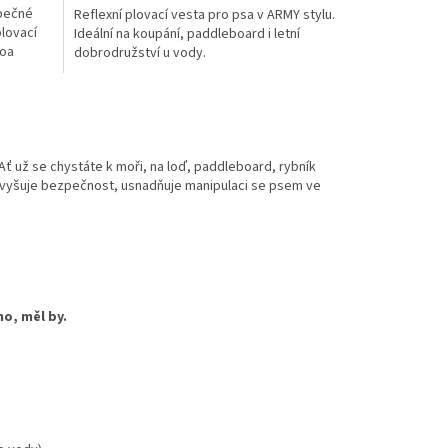
zpečné
Reflexní plovací vesta pro psa v ARMY stylu.
z
plovací
Ideální na koupání, paddleboard i letní
5
boa
dobrodružství u vody.
hvězdiček.
ť už se chystáte k moři, na loď, paddleboard, rybník
Zvyšuje bezpečnost, usnadňuje manipulaci se psem ve
no, měl by.