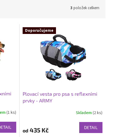
3
položek celkem
Doporučujeme
exními
Plovací vesta pro psa s reflexními
prvky - ARMY
dem
(1 ks)
Skladem
(2 ks)
Průměrné
hodnocení
produktu
DETAIL
DETAIL
435 Kč
od
je
5,0