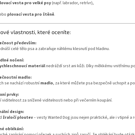
lovací vesta pro velké psy
(např. labrador, retrívr),
ebo
plovací vesta pro štěně
.
čové vlastnosti, které oceníte:
ečnost především:
dnáší celé tělo psa a zabraňuje náhlému klesnutí pod hladinu.
dlné nošení:
ychleschnoucí materiál
nedráždí srst ani kůži. Díky měkkému vnitřnímu pol
ečnostní madlo:
ch se nachází robustní
madlo
, za které můžete psa bezpečně uchopit a po
xní prvky:
í viditelnost za snížené viditelnosti nebo při večerním koupání.
nální design:
ad
žraločí ploutev
– vesty Wanted Dog jsou nejen praktické, ale i vtipné a r
né oblékání:
ché zapínání pomocí přezek a suchých zipů zaručí, že oblékání bude otázk