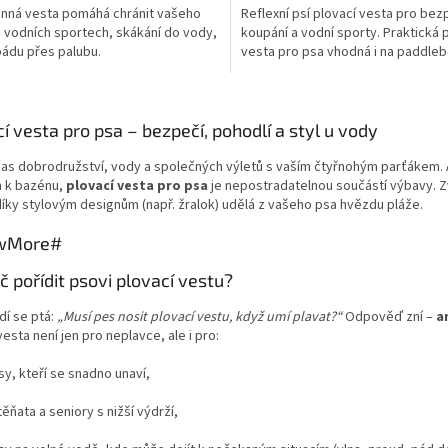
nná vesta pomáhá chránit vašeho
Reflexní psí plovací vesta pro be
i vodních sportech, skákání do vody,
koupání a vodní sporty. Praktická 
ádu přes palubu.
vesta pro psa vhodná i na paddle
ček.
O
v
í vesta pro psa – bezpečí, pohodlí a styl u vody
l
á
čas dobrodružství, vody a společných výletů s vaším čtyřnohým parťákem. A
d
n k bazénu,
plovací vesta pro psa
je nepostradatelnou součástí výbavy. 
a
íky stylovým designům (např. žralok) udělá z vašeho psa hvězdu pláže.
c
í
wMore#
p
r
č pořídit psovi plovací vestu?
v
k
dí se ptá:
„Musí pes nosit plovací vestu, když umí plavat?“
Odpověď zní –
a
y
vesta není jen pro neplavce, ale i pro:
v
ý
sy, kteří se snadno unaví,
p
i
těňata a seniory s nižší výdrží,
s
u