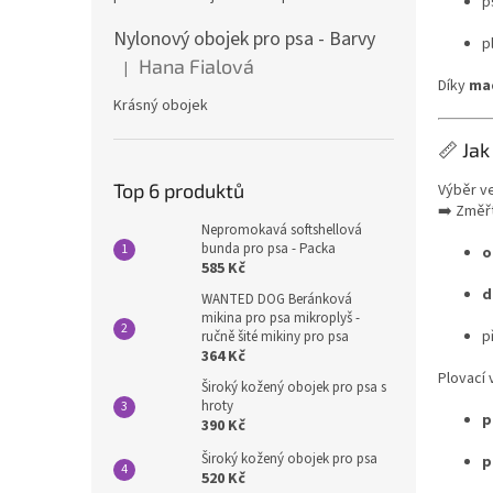
p
Nylonový obojek pro psa - Barvy
p
Hana Fialová
|
Hodnocení produktu je 5 z 5 hvězdiček.
Díky
mad
Krásný obojek
📏 Jak
Top 6 produktů
Výběr ve
➡️ Změř
Nepromokavá softshellová
bunda pro psa - Packa
o
585 Kč
d
WANTED DOG Beránková
mikina pro psa mikroplyš -
p
ručně šité mikiny pro psa
364 Kč
Plovací
Široký kožený obojek pro psa s
hroty
p
390 Kč
Široký kožený obojek pro psa
p
520 Kč