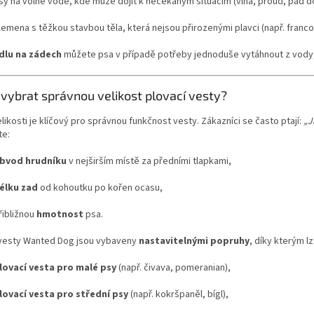
sy na volné vodě, kde může dojít k nečekaným situacím (vlna, proud, pád d
lemena s těžkou stavbou těla, která nejsou přirozenými plavci (např. franc
lu na zádech
můžete psa v případě potřeby jednoduše vytáhnout z vody,
 vybrat správnou velikost plovací vesty?
likosti je klíčový pro správnou funkčnost vesty. Zákazníci se často ptají:
„J
te:
bvod hrudníku
v nejširším místě za předními tlapkami,
élku zad
od kohoutku po kořen ocasu,
řibližnou
hmotnost
psa.
 vesty Wanted Dog jsou vybaveny
nastavitelnými popruhy
, díky kterým l
lovací vesta pro malé psy
(např. čivava, pomeranian),
lovací vesta pro střední psy
(např. kokršpaněl, bígl),