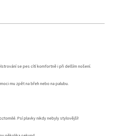
strování se pes cítí komfortně i při delším nošení.
moci mu zpět na břeh nebo na palubu.
oztomilé. Psí plavky nikdy nebyly stylovější!
ou několika sekund.