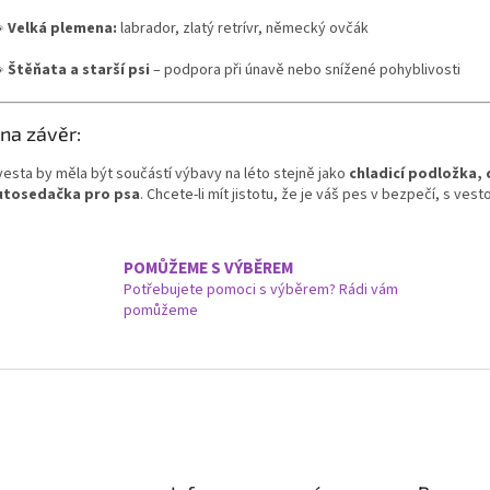

Velká plemena:
labrador, zlatý retrívr, německý ovčák

Štěňata a starší psi
– podpora při únavě nebo snížené pohyblivosti
 na závěr:
vesta by měla být součástí výbavy na léto stejně jako
chladicí podložka, 
utosedačka pro psa
. Chcete-li mít jistotu, že je váš pes v bezpečí, s ves
POMŮŽEME S VÝBĚREM
Potřebujete pomoci s výběrem? Rádi vám
pomůžeme