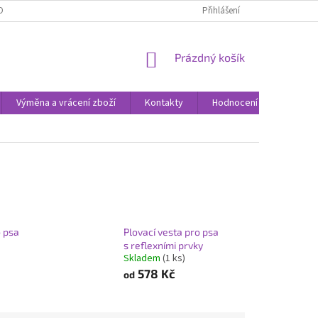
ODNOCENÍ OBCHODU
VÝMĚNA A VRÁCENÍ ZBOŽÍ
Přihlášení
ZPŮSOBY DORUČE
NÁKUPNÍ
Prázdný košík
KOŠÍK
Výměna a vrácení zboží
Kontakty
Hodnocení obchodu
o psa
Plovací vesta pro psa
s reflexními prvky
Skladem
(1 ks)
578 Kč
od