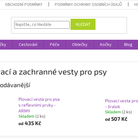
OBCHODNÍ PODMÍNKY
PODMÍNKY OCHRANY OSOBNÍCH ÚDAJŮ
H
HLEDAT
čky
Cestování
Péče
Oblečky
Kočky
Blog
ací a zachranné vesty pro psy
odávanější
Plovací vesta pro psa
Plovací vesta pr
s reflexními prvky -
- žralok
ARMY
Skladem
(2 ks)
Skladem
(2 ks)
507 Kč
od
435 Kč
od