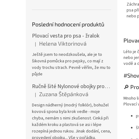
Záchra
z
psa př
5
nebo p
hvězdi
Poslední hodnocení produktů
Plovací vesta pro psa - žralok
Plovac
Helena Viktorinová
|
Hodnocení produktu je 5 z 5 hvězdiček.
Léto je 
Ještě jsem to neodzkoušela, ale je to
nebo je
šikovná pomůcka pro pejsky, co mají z
vodě a d
vody trochu strach. Pevně věřím, že mu to
půjde
#Sho
Ručně šité Nylonové obojky pro psa
🔎 Pro
Zuzana Štěpánková
|
Hodnocení produktu je 4 z 5 hvězdiček.
Mnoho li
Plovací 
Design nádherný (modrý folklór), bohužel
kovová spona byla krok vedle - moje
p
chyba, nemám s nimi zkušenost. Cinká při
každém kroku a plastová se asi i lépe
š
rozepíná jednou rukou. Jinak dodání, cena,
provedení obojku... Vše v pořádku.