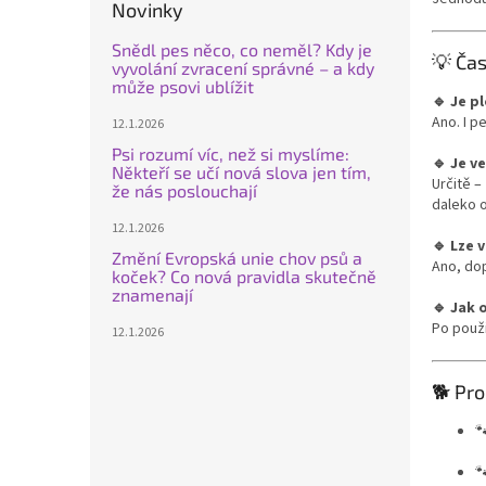
Novinky
Snědl pes něco, co neměl? Kdy je
💡 Čas
vyvolání zvracení správné – a kdy
může psovi ublížit
🔹 Je p
Ano. I 
12.1.2026
Psi rozumí víc, než si myslíme:
🔹 Je v
Někteří se učí nová slova jen tím,
Určitě –
že nás poslouchají
daleko 
12.1.2026
🔹 Lze 
Změní Evropská unie chov psů a
Ano, do
koček? Co nová pravidla skutečně
znamenají
🔹 Jak 
Po použ
12.1.2026
🐕 Pro

