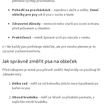
plemena rychleji prochladnou.
Pohodlí na procházkách
– zejména v dešti a sněhu.
Zimní
oblečky pro psy
udrží psa v suchu a teple.
Zdravotní důvody
– nemocní nebo starší psi ocení ochranu
před průvanem a chladem.
Praktičnost
– méně špinavé srsti po návratu z venku.
👉 Ne každý pes potřebuje obleček, ale pro mnoho plemen je to
výrazné zvýšení komfortu.
Jak správně změřit psa na obleček
Před nákupem je nutné psa přesně změřit. Nejčastěji se používají tři
základní míry:
Délka zad
– měří se od kohoutku (místo mezi lopatkami) po
kořen ocasu.
Obvod hrudníku
– měří se těsně za předními packami, v
nejširším místě hrudníku.