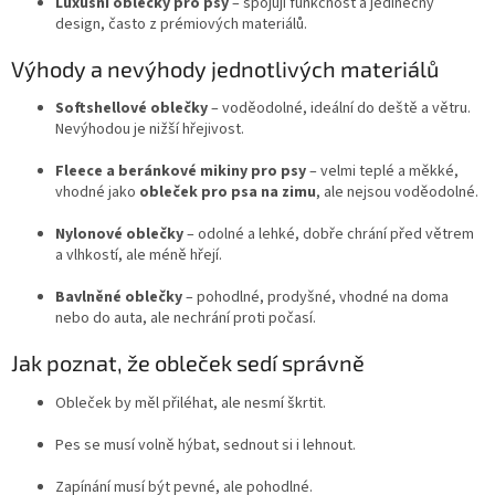
Luxusní oblečky pro psy
– spojují funkčnost a jedinečný
design, často z prémiových materiálů.
Výhody a nevýhody jednotlivých materiálů
Softshellové oblečky
– voděodolné, ideální do deště a větru.
Nevýhodou je nižší hřejivost.
Fleece a beránkové mikiny pro psy
– velmi teplé a měkké,
vhodné jako
obleček pro psa na zimu
, ale nejsou voděodolné.
Nylonové oblečky
– odolné a lehké, dobře chrání před větrem
a vlhkostí, ale méně hřejí.
Bavlněné oblečky
– pohodlné, prodyšné, vhodné na doma
nebo do auta, ale nechrání proti počasí.
Jak poznat, že obleček sedí správně
Obleček by měl přiléhat, ale nesmí škrtit.
Pes se musí volně hýbat, sednout si i lehnout.
Zapínání musí být pevné, ale pohodlné.