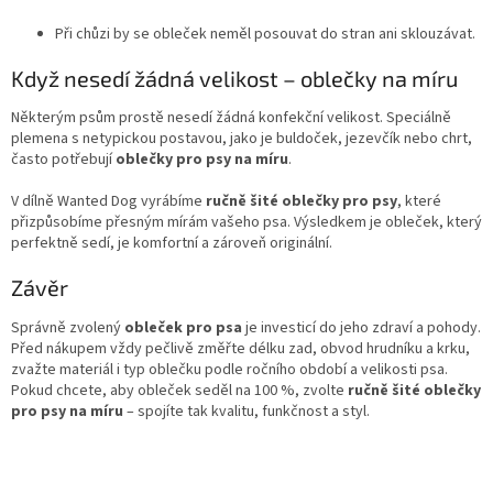
Při chůzi by se obleček neměl posouvat do stran ani sklouzávat.
Když nesedí žádná velikost – oblečky na míru
Některým psům prostě nesedí žádná konfekční velikost. Speciálně
plemena s netypickou postavou, jako je buldoček, jezevčík nebo chrt,
často potřebují
oblečky pro psy na míru
.
V dílně Wanted Dog vyrábíme
ručně šité oblečky pro psy
, které
přizpůsobíme přesným mírám vašeho psa. Výsledkem je obleček, který
perfektně sedí, je komfortní a zároveň originální.
Závěr
Správně zvolený
obleček pro psa
je investicí do jeho zdraví a pohody.
Před nákupem vždy pečlivě změřte délku zad, obvod hrudníku a krku,
zvažte materiál i typ oblečku podle ročního období a velikosti psa.
Pokud chcete, aby obleček seděl na 100 %, zvolte
ručně šité oblečky
pro psy na míru
– spojíte tak kvalitu, funkčnost a styl.