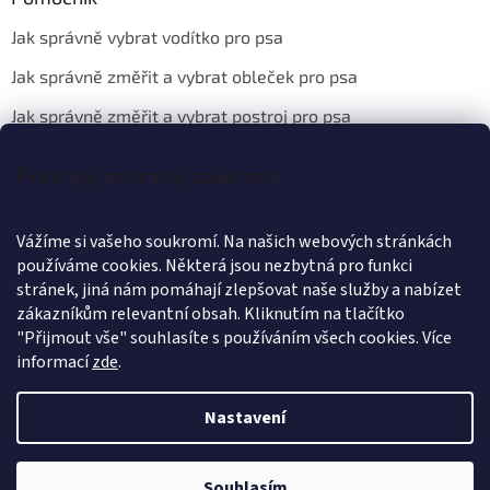
Jak správně vybrat vodítko pro psa
Jak správně změřit a vybrat obleček pro psa
Jak správně změřit a vybrat postroj pro psa
Principy ochrany soukromí
Kontakt
Vážíme si vašeho soukromí. Na našich webových stránkách
info
@
wanteddog.cz
používáme cookies. Některá jsou nezbytná pro funkci
Wanted Dog
stránek, jiná nám pomáhají zlepšovat naše služby a nabízet
wanteddogcz
zákazníkům relevantní obsah. Kliknutím na tlačítko
"Přijmout vše" souhlasíte s používáním všech cookies.
Více
informací
zde
.
Nastavení
Vytvořil Shoptet
Souhlasím
Copyright 2026
Wanted Dog
. Všechna práva vyhrazena.