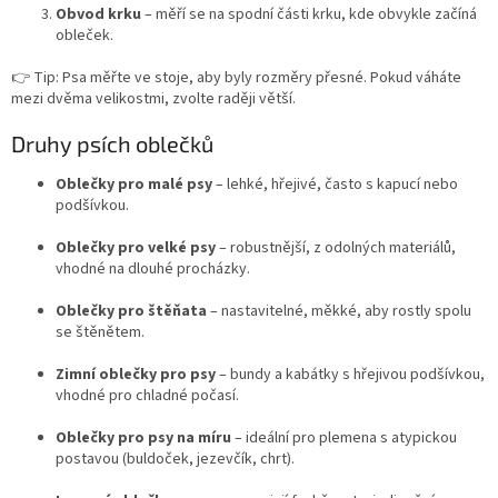
Obvod krku
– měří se na spodní části krku, kde obvykle začíná
obleček.
👉 Tip: Psa měřte ve stoje, aby byly rozměry přesné. Pokud váháte
mezi dvěma velikostmi, zvolte raději větší.
Druhy psích oblečků
Oblečky pro malé psy
– lehké, hřejivé, často s kapucí nebo
podšívkou.
Oblečky pro velké psy
– robustnější, z odolných materiálů,
vhodné na dlouhé procházky.
Oblečky pro štěňata
– nastavitelné, měkké, aby rostly spolu
se štěnětem.
Zimní oblečky pro psy
– bundy a kabátky s hřejivou podšívkou,
vhodné pro chladné počasí.
Oblečky pro psy na míru
– ideální pro plemena s atypickou
postavou (buldoček, jezevčík, chrt).