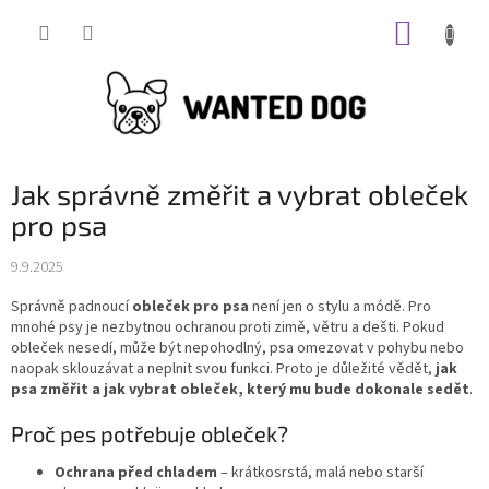
Přejít
NÁKUP
na
obsah
KOŠÍK
Jak správně změřit a vybrat obleček
pro psa
9.9.2025
Správně padnoucí
obleček pro psa
není jen o stylu a módě. Pro
mnohé psy je nezbytnou ochranou proti zimě, větru a dešti. Pokud
obleček nesedí, může být nepohodlný, psa omezovat v pohybu nebo
naopak sklouzávat a neplnit svou funkci. Proto je důležité vědět,
jak
psa změřit a jak vybrat obleček, který mu bude dokonale sedět
.
Proč pes potřebuje obleček?
Ochrana před chladem
– krátkosrstá, malá nebo starší