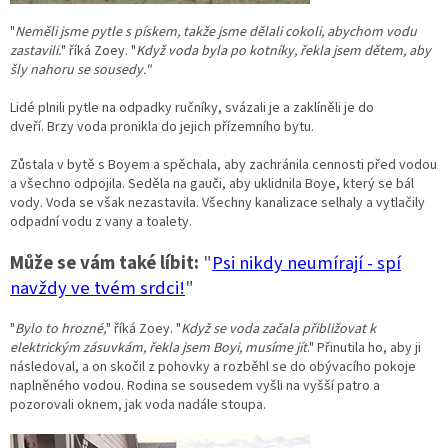
"
Neměli jsme pytle s pískem, takže jsme dělali cokoli, abychom vodu
zastavili.
" říká Zoey. "
Když voda byla po kotníky, řekla jsem dětem, aby
šly nahoru se sousedy."
Lidé plnili pytle na odpadky ručníky, svázali je a zaklíněli je do
dveří. Brzy voda pronikla do jejich přízemního bytu.
Zůstala v bytě s Boyem a spěchala, aby zachránila cennosti před vodou
a všechno odpojila. Seděla na gauči, aby uklidnila Boye, který se bál
vody. Voda se však nezastavila. Všechny kanalizace selhaly a vytlačily
odpadní vodu z vany a toalety.
Může se vám také líbit:
"
Psi nikdy neumírají - spí
navždy ve tvém srdci!
"
"
Bylo to hrozné,
" říká Zoey. "
Když se voda začala přibližovat k
elektrickým zásuvkám, řekla jsem Boyi, musíme jít
." Přinutila ho, aby ji
následoval, a on skočil z pohovky a rozběhl se do obývacího pokoje
naplněného vodou. Rodina se sousedem vyšli na vyšší patro a
pozorovali oknem, jak voda nadále stoupa.