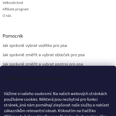
Velkoobchod
Affiliate program
O nás
Pomocník
Jak správně vybrat vodítko pro psa
Jak správně změřit a vybrat obleček pro psa
Jak správně změřit a vybrat postroj pro psa
Principy ochrany soukromí
Kontakt
Vážíme si vašeho soukromí. Na našich webových stránkách
info
@
wanteddog.cz
používáme cookies. Některá jsou nezbytná pro funkci
Wanted Dog
stránek, jiná nám pomáhají zlepšovat naše služby a nabízet
wanteddogcz
zákazníkům relevantní obsah. Kliknutím na tlačítko