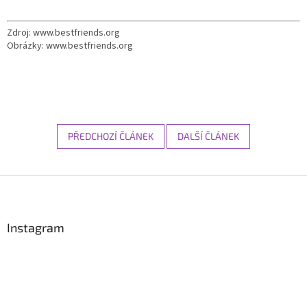
Zdroj: www.bestfriends.org
Obrázky: www.bestfriends.org
PŘEDCHOZÍ ČLÁNEK
DALŠÍ ČLÁNEK
Z
á
p
a
Instagram
t
í