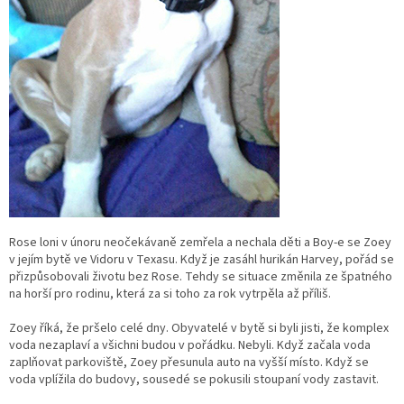
Rose loni v únoru neočekávaně zemřela a nechala děti a Boy-e se Zoey
v jejím bytě ve Vidoru v Texasu. Když je zasáhl hurikán Harvey, pořád se
přizpůsobovali životu bez Rose. Tehdy se situace změnila ze špatného
na horší pro rodinu, která za si toho za rok vytrpěla až příliš.
Zoey říká, že pršelo celé dny. Obyvatelé v bytě si byli jisti, že komplex
voda nezaplaví a všichni budou v pořádku. Nebyli. Když začala voda
zaplňovat parkoviště, Zoey přesunula auto na vyšší místo. Když se
voda vplížila do budovy, sousedé se pokusili stoupaní vody zastavit.