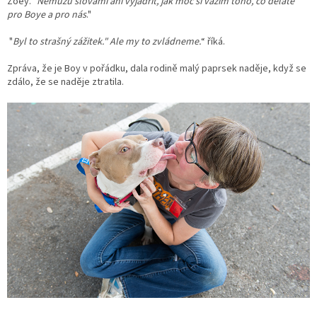
Zoey. "
Nemůžu slovami ani vyjádřit, jak moc si vážím toho, co děláte
pro Boye a pro nás
."
"
Byl to strašný zážitek." Ale my to zvládneme.
“ říká.
Zpráva, že je Boy v pořádku, dala rodině malý paprsek naděje, když se
zdálo, že se naděje ztratila.