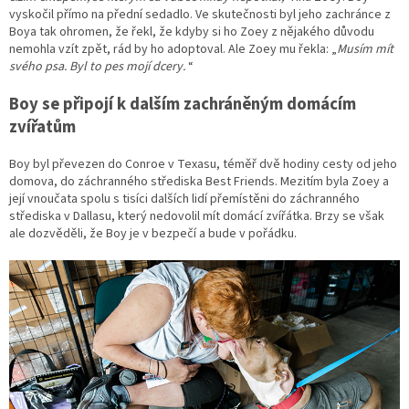
vyskočil přímo na přední sedadlo. Ve skutečnosti byl jeho zachránce z
Boya tak ohromen, že řekl, že kdyby si ho Zoey z nějakého důvodu
nemohla vzít zpět, rád by ho adoptoval. Ale Zoey mu řekla: „
Musím mít
svého psa. Byl to pes mojí dcery.
“
Boy se připojí k dalším zachráněným domácím
zvířatům
Boy byl převezen do Conroe v Texasu, téměř dvě hodiny cesty od jeho
domova, do záchranného střediska Best Friends. Mezitím byla Zoey a
její vnoučata spolu s tisíci dalších lidí přemístěni do záchranného
střediska v Dallasu, který nedovolil mít domácí zvířátka. Brzy se však
ale dozvěděli, že Boy je v bezpečí a bude v pořádku.