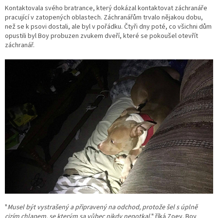
Kontaktovala svého bratrance, který dokázal kontaktovat záchranáře
pracující v zatopených oblastech. Záchranářům trvalo nějakou dobu,
než se k psovi dostali, ale byl v pořádku. Čtyři dny poté, co všichni dům
opustili byl Boy probuzen zvukem dveří, které se pokoušel otevřít
záchranář.
"
Musel být vystrašený a připravený na odchod, protože šel s úplně
cizím chlapem, se kterým sa vůbec nikdy nepotkal,
" říká Zoey. Boy