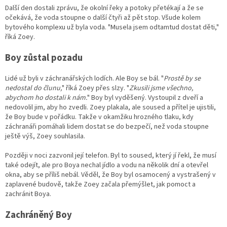
Další den dostali zprávu, že okolní řeky a potoky přetékají a že se
očekává, že voda stoupne o další čtyři až pět stop. Všude kolem
bytového komplexu už byla voda. "Musela jsem odtamtud dostat děti,"
říká Zoey.
Boy zůstal pozadu
Lidé už byli v záchranářských lodích. Ale Boy se bál. "
Prostě by se
nedostal do člunu,
" říká Zoey přes slzy. "
Zkusili jsme všechno,
abychom ho dostali k nám.
" Boy byl vyděšený. Vystoupil z dveří a
nedovolil jim, aby ho zvedli. Zoey plakala, ale soused a přítel je ujistili,
že Boy bude v pořádku. Takže v okamžiku hrozného tlaku, kdy
záchranáři pomáhali lidem dostat se do bezpečí, než voda stoupne
ještě výš, Zoey souhlasila.
Později v noci zazvonil její telefon. Byl to soused, který jí řekl, že musí
také odejít, ale pro Boya nechal jídlo a vodu na několik dní a otevřel
okna, aby se příliš nebál. Věděl, že Boy byl osamocený a vystrašený v
zaplavené budově, takže Zoey začala přemýšlet, jak pomoct a
zachránit Boya.
Zachráněný Boy