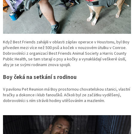
Když Best Friends zahájili v oblasti záplav operace v Houstonu, byl Boy
přiveden mezi více než 500 psů a koček v nouzovém útulku v Conroe.
Dobrovolníci z organizací Best Friends Animal Society a Harris County
Public Health, se tam starají o psy a kočky a vynakládají veškeré úsilí,
aby je se svými rodinami znova spojili.
Boy čeká na setkání s rodinou
V pavilonu Pet Reunion má Boy prostornou chovatelskou stanici, vlastní
hračky a dokonce i klub fanoušků. Ačkoli byl ze začátku vyděšený,
dobrovolníci s ním strávili hodiny utěšováním a mazlením.