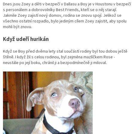
Dnes jsou Zoey a děti v bezpečí v Dallasu a Boy je v Houstonu v bezpečí
s personálem a dobrovolníky Best Friends, kteří se o něj starají.
Jakmile Zoey zajistí nový domov, rodina se znovu spojí. Jelikož se
všechno ostatní rozpadlo, bylo jediným cílem Zoey zajistit, aby spolu
mohli být znovu.
Když udeří hurikán
Když se Boy před dvěma lety stal součástí rodiny byl tou dobou ještě
štěně. I když žil s celou rodinou, byl zejména mazlíčkem Rose -
neustále po její boku, chránil ji a bezpodmínečně ji miloval.