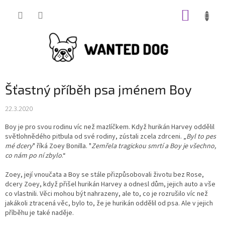
Přejít
NÁKUP
na
obsah
KOŠÍK
Šťastný příběh psa jménem Boy
22.3.2020
Boy je pro svou rodinu víc než mazlíčkem. Když hurikán Harvey oddělil
světlohnědého pitbula od své rodiny, zústali zcela zdrceni. „
Byl to pes
mé dcery
" říká Zoey Bonilla. "
Zemřela tragickou smrtí a Boy je všechno,
co nám po ní zbylo
.“
Zoey, její vnoučata a Boy se stále přizpůsobovali životu bez Rose,
dcery Zoey, když přišel hurikán Harvey a odnesl dům, jejich auto a vše
co vlastnili. Věci mohou být nahrazeny, ale to, co je rozrušilo víc než
jakákoli ztracená věc, bylo to, že je hurikán oddělil od psa. Ale v jejich
příběhu je také naděje.