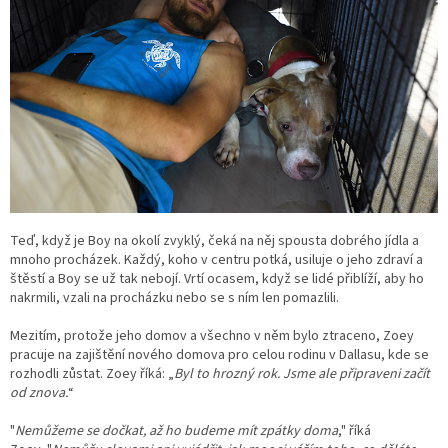
Teď, když je Boy na okolí zvyklý, čeká na něj spousta dobrého jídla a
mnoho procházek. Každý, koho v centru potká, usiluje o jeho zdraví a
štěstí a Boy se už tak nebojí. Vrtí ocasem, když se lidé přiblíží, aby ho
nakrmili, vzali na procházku nebo se s ním len pomazlili.
Mezitím, protože jeho domov a všechno v něm bylo ztraceno, Zoey
pracuje na zajištění nového domova pro celou rodinu v Dallasu, kde se
rozhodli zůstat. Zoey říká: „
Byl to hrozný rok. Jsme ale připraveni začít
od znova.
“
"
Nemůžeme se dočkat, až ho budeme mít zpátky doma
," říká