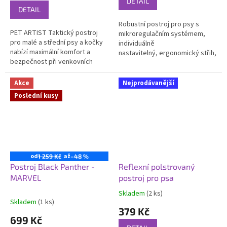
DETAIL
5,0
DETAIL
z
Robustní postroj pro psy s
5
PET ARTIST Taktický postroj
mikroregulačním systémem,
hvězdiček.
pro malé a střední psy a kočky
individuálně
nabízí maximální komfort a
nastavitelný, ergonomický střih,
bezpečnost při venkovních
měkké polstrování, s rukojetí a
aktivitách díky odolnému a
D-kroužkem na zádech, reflexní
prodyšnému materiálu a
prvky
Akce
Nejprodávanější
nastavitelným...
Poslední kusy
od
až
1 259 Kč
–48 %
Postroj Black Panther -
Reflexní polstrovaný
MARVEL
postroj pro psa
Skladem
(2 ks)
Průměrné
Skladem
(1 ks)
hodnocení
379 Kč
produktu
699 Kč
je