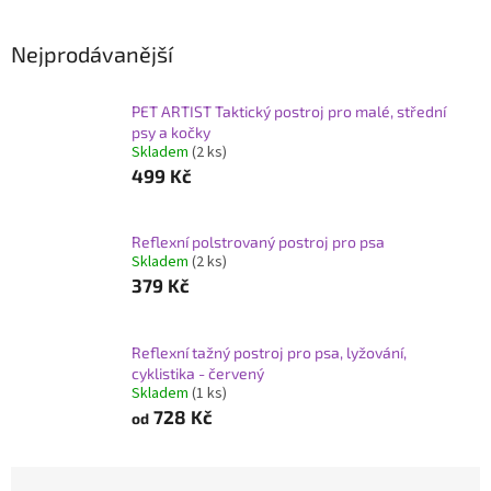
Nejprodávanější
PET ARTIST Taktický postroj pro malé, střední
psy a kočky
Skladem
(2 ks)
499 Kč
Reflexní polstrovaný postroj pro psa
Skladem
(2 ks)
379 Kč
Reflexní tažný postroj pro psa, lyžování,
cyklistika - červený
Skladem
(1 ks)
728 Kč
od
Ř