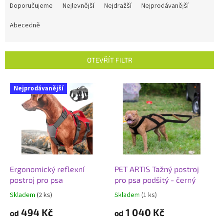
a
Doporučujeme
Nejlevnější
Nejdražší
Nejprodávanější
z
e
Abecedně
n
í
p
OTEVŘÍT FILTR
r
o
V
Nejprodávanější
d
ý
u
p
k
i
t
s
ů
p
r
o
d
Ergonomický reflexní
PET ARTIS Tažný postroj
u
postroj pro psa
pro psa podšitý - černý
k
Skladem
(2 ks)
Skladem
(1 ks)
Průměrné
Průměrné
t
hodnocení
hodnocení
494 Kč
1 040 Kč
ů
od
od
produktu
produktu