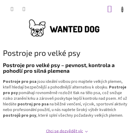
Přejít
NÁKUP
na
obsah
KOŠÍK
Postroje pro velké psy
Postroje pro velké psy – pevnost, kontrola a
pohodlí pro silná plemena
Postroje pro psa
jsou ideální volbou pro majitele velkých plemen,
kteří hledají bezpečnější a pohodlnější alternativu k obojku.
Postroje
pro psy
pomáhají rovnoměrně rozložit tlak na tělo psa, což snižuje
riziko zranění krku a zároveň poskytuje lepší kontrolu nad psem. Ať už
hledáte
postroj pro psa
na běžné venčení, výcvik, sportovní aktivity
nebo profesionální použití, u nás najdete široký výběr kvalitních
postrojů pro psy
, které splní všechny požadavky velkých plemen.
Chci se dozvědět víc