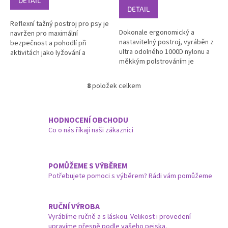
DETAIL
5,0
DETAIL
z
Reflexní tažný postroj pro psy je
5
Dokonale ergonomický a
navržen pro maximální
hvězdiček.
nastavitelný postroj, vyráběn z
bezpečnost a pohodlí při
ultra odolného 1000D nylonu a
aktivitách jako lyžování a
měkkým polstrováním je
cyklistika, s reflexními prvky pro
nepostradatelnou pomůckou
lepší viditelnost a
služebního psa. Precizní šití a
nastavitelnými...
8
položek celkem
O
polstrování...
v
l
á
HODNOCENÍ OBCHODU
d
Co o nás říkají naši zákazníci
a
c
í
POMŮŽEME S VÝBĚREM
p
Potřebujete pomoci s výběrem? Rádi vám pomůžeme
r
v
k
y
RUČNÍ VÝROBA
v
Vyrábíme ručně a s láskou. Velikost i provedení
ý
upravíme přesně podle vašeho pejska.