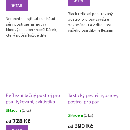
DETAIL
4,7
DETAIL
z
Black reflexní polstrovaný
5
Nenechte si ujít tuto unikátní
postroj pro psy zvyšuje
hvězdiček.
sérii postrojů na motivy
bezpečnost a viditelnost
filmových superhrdinů! Dárek,
vašeho psa díky reflexním
který potěší každé dítě i
pruhům a zároveň nabízí
filmové fanoušky. Probuďte v
výjimečné pohodlí a snadné
sobě superhrdinu!
použití díky...
Reflexní tažný postroj pro
Taktický pevný nylonový
psa, lyžování, cyklistika -
postroj pro psa
červený
Skladem
(1 ks)
Průměrné
Skladem
(1 ks)
hodnocení
728 Kč
od
produktu
390 Kč
od
je