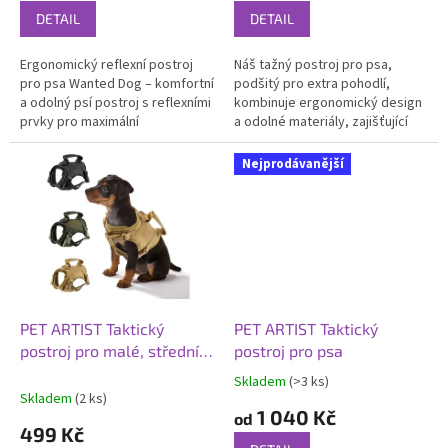
je
je
DETAIL
DETAIL
5,0
5,0
z
z
Ergonomický reflexní postroj
Náš tažný postroj pro psa,
5
5
pro psa Wanted Dog – komfortní
podšitý pro extra pohodlí,
hvězdiček.
hvězdiček.
a odolný psí postroj s reflexními
kombinuje ergonomický design
prvky pro maximální
a odolné materiály, zajišťující
bezpečnost.
maximální komfort a
bezpečnost pro vašeho psa.
Nejprodávanější
Nastavitelný a...
PET ARTIST Taktický
PET ARTIST Taktický
postroj pro malé, střední
postroj pro psa
psy a kočky
Skladem
(>3 ks)
Průměrné
Skladem
(2 ks)
hodnocení
1 040 Kč
od
produktu
499 Kč
je