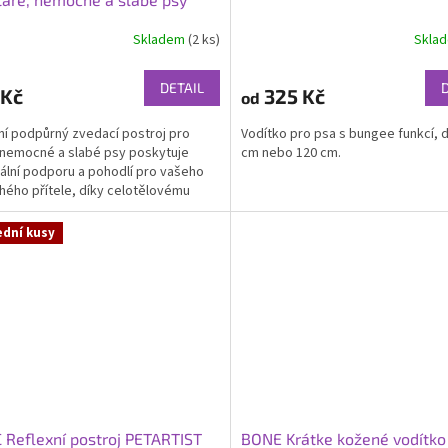
Skladem
(2 ks)
Skla
Průměrné
hodnocení
produktu
DETAIL
 Kč
325 Kč
od
je
5,0
ní podpůrný zvedací postroj pro
Vodítko pro psa s bungee funkcí, 
z
 nemocné a slabé psy poskytuje
cm nebo 120 cm.
5
ální podporu a pohodlí pro vašeho
hvězdiček.
hého přítele, díky celotělovému
u a ergonomické...
ední kusy
 Reflexní postroj PETARTIST
BONE Krátke kožené vodítko