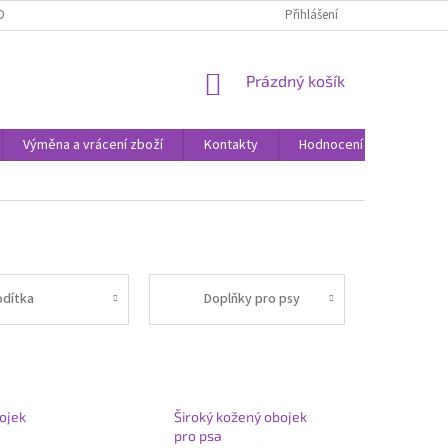
ODNOCENÍ OBCHODU
VÝMĚNA A VRÁCENÍ ZBOŽÍ
Přihlášení
ZPŮSOBY DORUČE
NÁKUPNÍ
Prázdný košík
KOŠÍK
Výměna a vrácení zboží
Kontakty
Hodnocení obchodu
odítka
Doplňky pro psy
ojek
Široký kožený obojek
pro psa