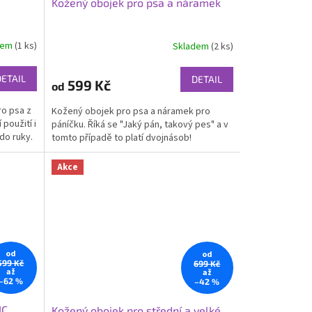
Kožený obojek pro psa a náramek
dem
(1 ks)
Skladem
(2 ks)
Průměrné
hodnocení
produktu
DETAIL
DETAIL
599 Kč
od
je
5,0
ro psa z
Kožený obojek pro psa a náramek pro
z
použití i
páníčku. Říká se "Jaký pán, takový pes" a v
5
do ruky.
tomto případě to platí dvojnásob!
hvězdiček.
Akce
od
od
599 Kč
699 Kč
až
až
–62 %
–42 %
IC
Kožený obojek pro střední a velké