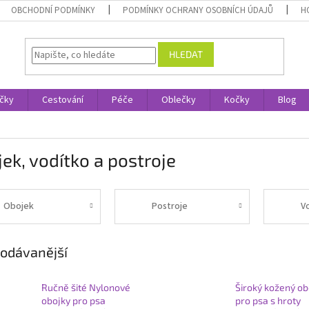
OBCHODNÍ PODMÍNKY
PODMÍNKY OCHRANY OSOBNÍCH ÚDAJŮ
H
HLEDAT
čky
Cestování
Péče
Oblečky
Kočky
Blog
ek, vodítko a postroje
Obojek
Postroje
V
odávanější
Ručně šité Nylonové
Široký kožený ob
obojky pro psa
pro psa s hroty