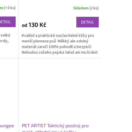
em
(>3 ks)
Skladem
(2 ks)
Průměrné
hodnocení
produktu
DETAIL
DETAIL
130 Kč
od
je
5,0
 velká
Kvalitní a praktické nastavitelné kšíry pro
z
ordy,
menší plemena psů. Měkký ale odolný
5
materiál zaručí 100% pohodlí a bezpečí.
hvězdiček.
Nebudou vašeho pejska tahat ani mu bránit
v pohybu....
 bungee
PET ARTIST Taktický postroj pro
malé, střední psy a kočky