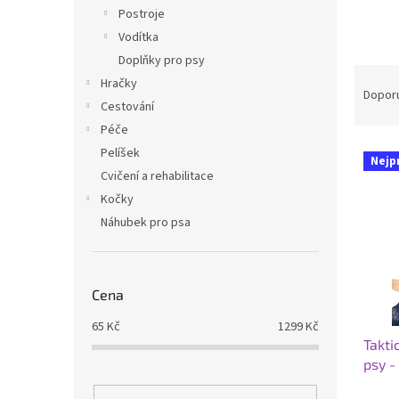
n
Postroje
e
Vodítka
l
Doplňky pro psy
Ř
Hračky
a
Dopor
Cestování
z
Péče
e
V
n
Pelíšek
Nejp
ý
í
Cvičení a rehabilitace
p
p
Kočky
i
r
Náhubek pro psa
s
o
p
d
r
u
o
k
Cena
d
t
u
65
Kč
1299
Kč
ů
Takti
k
psy -
t
ů