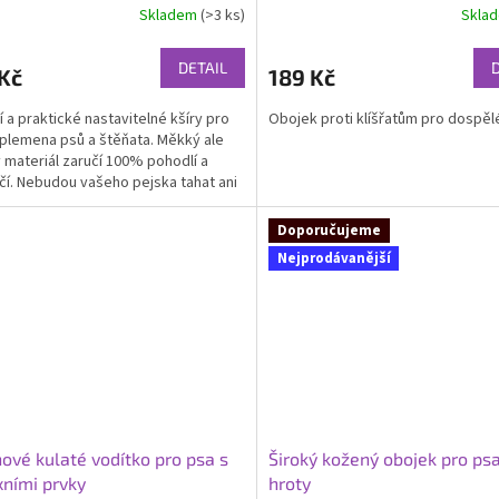
Skladem
(>3 ks)
Skla
rné
Průměrné
cení
hodnocení
ktu
produktu
DETAIL
Kč
189 Kč
je
4,6
ní a praktické nastavitelné kšíry pro
Obojek proti klíšřatům pro dospěl
z
plemena psů a štěňata. Měkký ale
5
 materiál zaručí 100% pohodlí a
ček.
hvězdiček.
í. Nebudou vašeho pejska tahat ani
it v...
Doporučujeme
Nejprodávanější
ové kulaté vodítko pro psa s
Široký kožený obojek pro psa
xními prvky
hroty