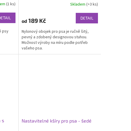
dem
(1 ks)
Skladem
(>3 ks)
Průměrné
hodnocení
produktu
DETAIL
DETAIL
189 Kč
od
je
4,5
é psy
Nylonový obojek pro psa je ručně šitý,
z
pevný a zdobený designovou stuhou.
5
Možnost výroby na míru podle potřeb
hvězdiček.
vašeho psa.
 s
Nastavitelné kšíry pro psa - šedé