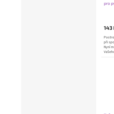
pro p
Průmě
hodno
produ
143 
je
5,0
Postro
z
při sp
5
Nyní 
hvězdi
Vašeho