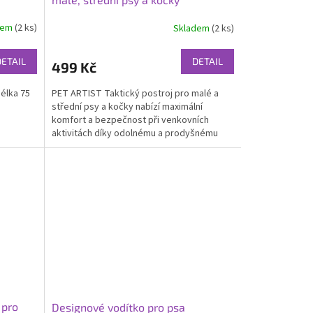
dem
(2 ks)
Skladem
(2 ks)
DETAIL
DETAIL
499 Kč
délka 75
PET ARTIST Taktický postroj pro malé a
střední psy a kočky nabízí maximální
komfort a bezpečnost při venkovních
aktivitách díky odolnému a prodyšnému
materiálu a nastavitelným...
 pro
Designové vodítko pro psa