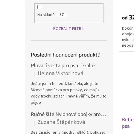
Průmě
hodno
produ
Na skladě
57
3
od
je
5,0
Dokona
ROZBALIT FILTR
z
obojek
5
nylonu
hvězdi
nepos
psa. Pr
Poslední hodnocení produktů
Plovací vesta pro psa - žralok
Helena Viktorinová
|
Hodnocení produktu je 5 z 5 hvězdiček.
Ještě jsem to neodzkoušela, ale je to
šikovná pomůcka pro pejsky, co mají z
vody trochu strach. Pevně věřím, že mu to
půjde
Ručně šité Nylonové obojky pro psa
Refle
Zuzana Štěpánková
|
Hodnocení produktu je 4 z 5 hvězdiček.
psa
Design nádherný (modrý folklór), bohužel