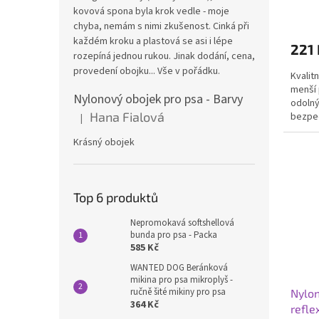
kovová spona byla krok vedle - moje
Průmě
hodno
chyba, nemám s nimi zkušenost. Cinká při
produ
každém kroku a plastová se asi i lépe
221 
je
rozepíná jednou rukou. Jinak dodání, cena,
5,0
provedení obojku... Vše v pořádku.
Kvalit
z
menší 
5
Nylonový obojek pro psa - Barvy
odolný
hvězdi
Hana Fialová
bezpeč
|
Hodnocení produktu je 5 z 5 hvězdiček.
mu brán
Krásný obojek
Top 6 produktů
Nepromokavá softshellová
bunda pro psa - Packa
585 Kč
WANTED DOG Beránková
mikina pro psa mikroplyš -
ručně šité mikiny pro psa
Nylon
364 Kč
refle