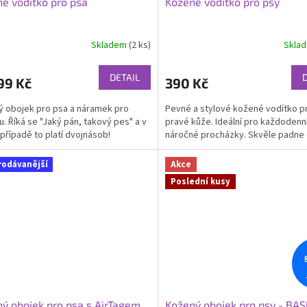
é vodítko pro psa
Kožené vodítko pro psy
Skladem
(2 ks)
Skla
Průměrné
hodnocení
produktu
DETAIL
99 Kč
390 Kč
je
5,0
 obojek pro psa a náramek pro
Pevné a stylové kožené vodítko p
z
u. Říká se "Jaký pán, takový pes" a v
pravé kůže. Ideální pro každodenní 
5
případě to platí dvojnásob!
náročné procházky. Skvěle padne 
hvězdiček.
rodávanější
Akce
Poslední kusy
ý obojek pro psa s AirTagem
Kožený obojek pro psy - BAS