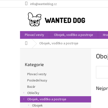
Přejít
info@wanteddog.cz
na
obsah
Plovací vesty
Obojek, vodítko a postroje
Hra
Domů
Obojek, vodítko a postroje
P
Oboj
o
Přeskočit
s
Kategorie
kategorie
t
r
Plovací vesty
a
Poslední kusy
n
Bazár
Nejpr
n
í
Oblečky
p
Obojek, vodítko a postroje
a
Obojek