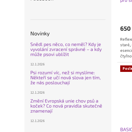
650
Novinky
Reflex
Snědl pes něco, co neměl? Kdy je
staré,
vyvolání zvracení správné – a kdy
esenci
může psovi ublížit
čtyřno
design
12.1.2026
Posl
Psi rozumí víc, než si myslíme:
Někteří se učí nová slova jen tím,
že nás poslouchají
12.1.2026
Změní Evropská unie chov psů a
koček? Co nová pravidla skutečně
znamenají
12.1.2026
BASIC