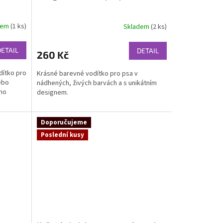
dem
(1 ks)
Skladem
(2 ks)
DETAIL
DETAIL
260 Kč
dítko pro
Krásné barevné vodítko pro psa v
ebo
nádhených, živých barvách a s unikátním
ého
designem.
Doporučujeme
Poslední kusy