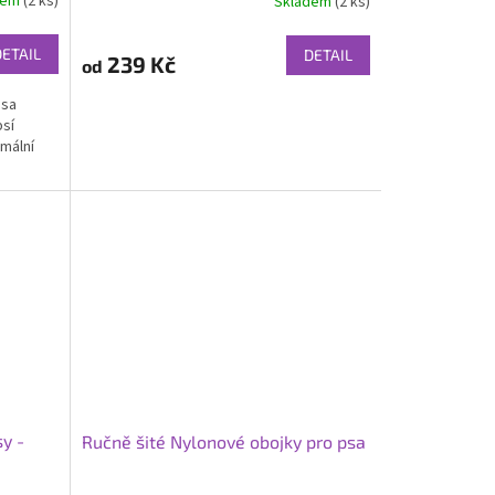
dem
(2 ks)
Skladem
(2 ks)
DETAIL
DETAIL
239 Kč
od
psa
psí
imální
sy -
Ručně šité Nylonové obojky pro psa