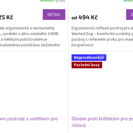
Skladem
(2 ks)
Skla
rné
Průměrné
cení
hodnocení
ktu
produktu
DETAIL
25 Kč
494 Kč
od
je
5,0
le ergonomický a nastavitelný
Ergonomický reflexní postroj pro 
z
, vyráběn z ultra odolného 1000D
Wanted Dog – komfortní a odolný 
5
 a měkkým polstrováním je
postroj s reflexními prvky pro max
ček.
hvězdiček.
tradatelnou pomůckou služebního
bezpečnost.
ecizní šití a polstrování...
Nejprodávanější
Poslední kusy
xní postroje s vodítkem pro
Obojek proti klíšťatům pro p
růžový