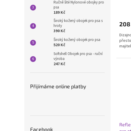
Ručně šité Nylonové obojky pro
psa
189 Kč
Široký kožený obojek pro psa s
208
hroty
390 Kč
Dizajn
Široký kožený obojek pro psa
přesto
520 Kč
majite
Softshell Obojek pro psa - ruční
výroba
247 Kč
Přijímáme online platby
Refle
Facebook
pro s