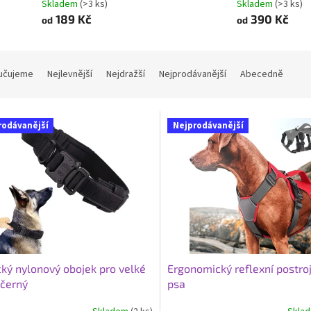
Skladem
(>3 ks)
Skladem
(>3 ks)
189 Kč
390 Kč
od
od
učujeme
Nejlevnější
Nejdražší
Nejprodávanější
Abecedně
rodávanější
Nejprodávanější
cký nylonový obojek pro velké
Ergonomický reflexní postroj
 černý
psa