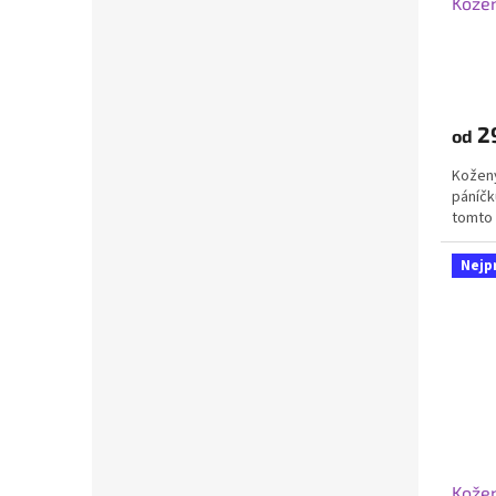
Kožen
2
od
Kožený
páníčk
tomto 
Nejp
Kožen