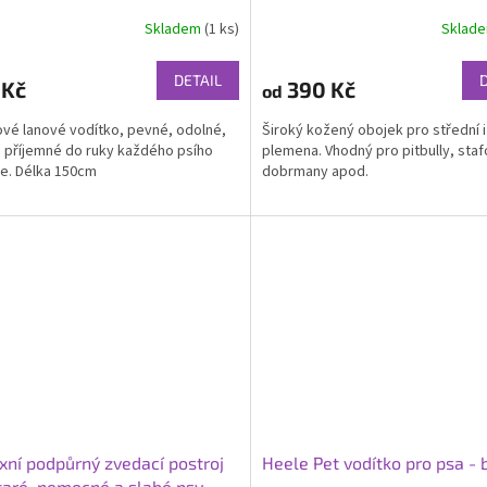
Skladem
(1 ks)
Sklad
Průměrné
hodnocení
produktu
DETAIL
 Kč
390 Kč
od
je
5,0
ové lanové vodítko, pevné, odolné,
Široký kožený obojek pro střední i
z
 příjemné do ruky každého psího
plemena. Vhodný pro pitbully, staf
5
le. Délka 150cm
dobrmany apod.
hvězdiček.
xní podpůrný zvedací postroj
Heele Pet vodítko pro psa -
taré, nemocné a slabé psy