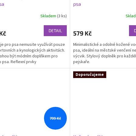
sa
psa
Skladem
(3 ks)
Skla
rné
cení
ktu
DETAIL
Kč
579 Kč
je pro psa nemusite využívát pouze
Minimalistické a odolné kožené vo
ortovních a kynologických aktivitách.
psa, ideální na městské venčení n
mohou být módním doplňkem pro
výcvik. Stylový doplněk pro každ
ček.
 psa. Reflexní prvky
pejskaře.
Doporučujeme
799 Kč