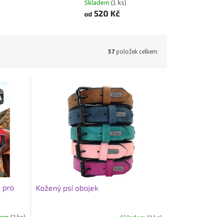
Skladem
(1 ks)
520 Kč
od
57
položek celkem
 pro
Kožený psí obojek