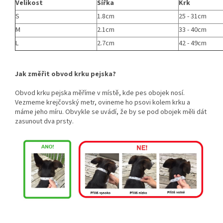
Velikost
Šířka
Krk
S
1.8cm
25 - 31cm
M
2.1cm
33 - 40cm
L
2.7cm
42 - 49cm
Jak změřit obvod krku pejska?
Obvod krku pejska měříme v místě, kde pes obojek nosí.
Vezmeme krejčovský metr, ovineme ho psovi kolem krku a
máme jeho míru. Obvykle se uvádí, že by se pod obojek měli dát
zasunout dva prsty.