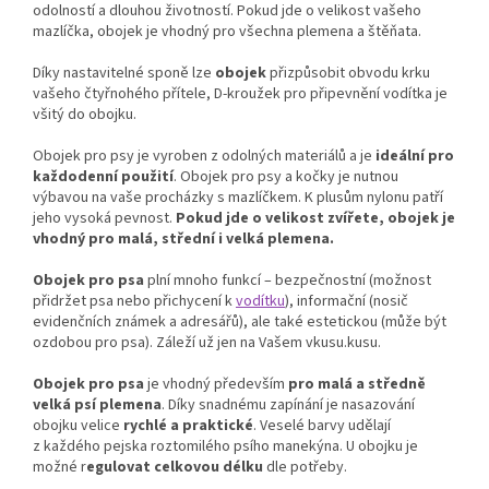
odolností a dlouhou životností. Pokud jde o velikost vašeho
mazlíčka, obojek je vhodný pro všechna plemena a štěňata.
Díky nastavitelné sponě lze
obojek
přizpůsobit obvodu krku
vašeho čtyřnohého přítele, D-kroužek pro připevnění vodítka je
všitý do obojku.
Obojek pro psy je vyroben z odolných materiálů a je
ideální pro
každodenní použití
. Obojek pro psy a kočky je nutnou
výbavou na vaše procházky s mazlíčkem. K plusům nylonu patří
jeho vysoká pevnost.
Pokud jde o velikost zvířete
,
obojek je
vhodný pro
malá, střední i velká
plemena.
Obojek pro psa
plní mnoho funkcí – bezpečnostní (možnost
přidržet psa nebo přichycení k
vodítku
), informační (nosič
evidenčních známek a adresářů), ale také estetickou (může být
ozdobou pro psa). Záleží už jen na Vašem vkusu.kusu.
Obojek pro psa
je vhodný především
pro malá a středně
velká psí plemena
. Díky snadnému zapínání je nasazování
obojku velice
rychlé a praktické
. Veselé barvy udělají
z každého pejska roztomilého psího manekýna. U obojku je
možné r
egulovat celkovou délku
dle potřeby.