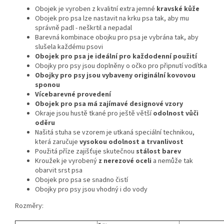
Obojek je vyroben z kvalitní extra jemné
kravské kůže
Obojek pro psa lze nastavit na krku psa tak, aby mu
správně padl - neškrtil a nepadal
Barevná kombinace obojku pro psa je vybrána tak, aby
slušela každému psovi
Obojek pro psa je ideální pro každodenní použití
Obojky pro psy jsou doplněny o o
čko pro připnutí vodítka
Obojky pro psy jsou vybaveny originální kovovou
sponou
Vícebarevné provedení
Obojek pro psa má zajímavé designové vzory
Okraje jsou hustě tkané pro ještě větší
odolnost vůči
oděru
Našitá stuha se vzorem je utkaná speciální technikou,
která zaručuje
vysokou odolnost a trvanlivost
Použitá příze zajišťuje skutečnou
stálost barev
Kroužek je vyrobený
z nerezové oceli
a nemůže tak
obarvit srst psa
Obojek pro psa se snadno čistí
Obojky pro psy jsou vhodný i do vody
Rozměry: