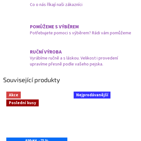
Co o nás říkají naši zákazníci
POMŮŽEME S VÝBĚREM
Potřebujete pomoci s výběrem? Rádi vám pomůžeme
RUČNÍ VÝROBA
Vyrábíme ručně a s láskou. Velikost i provedení
upravíme přesně podle vašeho pejska.
Související produkty
Akce
Nejprodávanější
Poslední kusy
519 Kč
–71 %