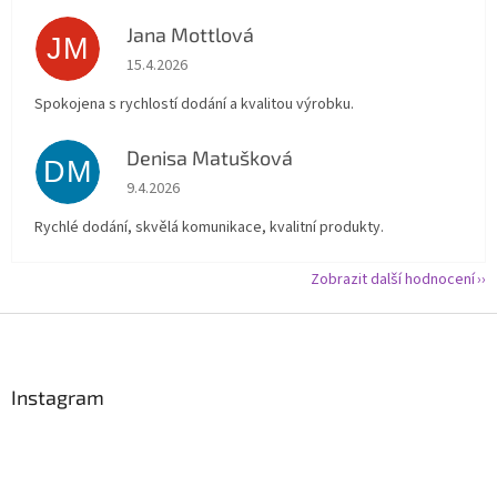
Jana Mottlová
JM
Hodnocení obchodu je 5 z 5 hvězdiček.
15.4.2026
Spokojena s rychlostí dodání a kvalitou výrobku.
Denisa Matušková
DM
Hodnocení obchodu je 5 z 5 hvězdiček.
9.4.2026
Rychlé dodání, skvělá komunikace, kvalitní produkty.
Zobrazit další hodnocení
Z
á
p
a
Instagram
t
í