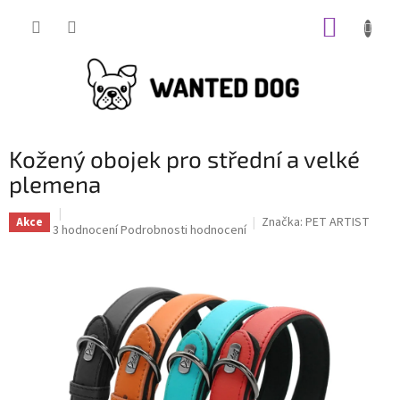
Přejít
NÁKUP
na
obsah
KOŠÍK
Kožený obojek pro střední a velké
plemena
Značka:
PET ARTIST
Akce
Průměrné
3 hodnocení
Podrobnosti hodnocení
hodnocení
produktu
je
5,0
z
5
hvězdiček.