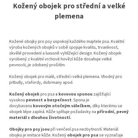
Kožený obojek pro střední a velké
plemena
Kožené obojky pro psy uspokojí každého majitele psa. Kvalitní
výroba kožených obojků v sobě spojuje kvalitu, trvanlivost,
skvělé provedení a luxusně vyhlížející design. Kožený obojek
vyrobený z kvalitní vrchové hovězí kůže dosahuje velké
pevnosti, je zdobený prošitím.
Kožený obojek pro malé, střední i velká plemena. Vhodný pro
pitbully, stafordy, dobrmany apod.
Kožený obojek
pro psa
s kovovou sponou
zajišťující
vysokou
pevnost a bezpečnost
. Spona je
dovybavena
kovovým otočným válečkem
, díky kterému se
obojek lépe zapíná. Kůže splňuje požadavky na
přírodní, pevný
materiál s dlouhou životností.
Obojky pro psy jsou
při venčení psa nezbytností. Materiál
obojku je imitace kůže. Kožený
obojek pro psa
se vyznačuje