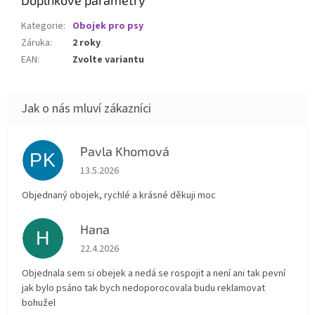
Kategorie
:
Obojek pro psy
Záruka
:
2 roky
EAN
:
Zvolte variantu
Pavla Khomová
PK
Hodnocení obchodu je 5 z 5 hvězdiček.
13.5.2026
Objednaný obojek, rychlé a krásné děkuji moc
Hana
H
Hodnocení obchodu je 5 z 5 hvězdiček.
22.4.2026
Objednala sem si obejek a nedá se rospojit a není ani tak pevní
jak bylo psáno tak bych nedoporocovala budu reklamovat
bohužel