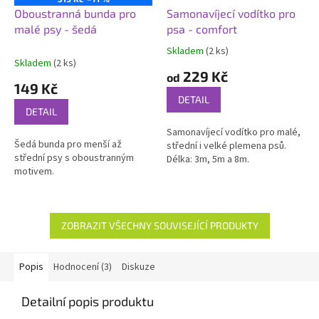
Oboustranná bunda pro
Samonavíjecí vodítko pro
malé psy - šedá
psa - comfort
Skladem
(2 ks)
Průměrné
Skladem
(2 ks)
hodnocení
229 Kč
od
produktu
149 Kč
je
DETAIL
3,0
DETAIL
z
Samonavíjecí vodítko pro malé,
5
Šedá bunda pro menší až
střední i velké plemena psů.
hvězdiček.
střední psy s oboustranným
Délka: 3m, 5m a 8m.
motivem.
ZOBRAZIT VŠECHNY SOUVISEJÍCÍ PRODUKTY
Popis
Hodnocení (3)
Diskuze
Detailní popis produktu