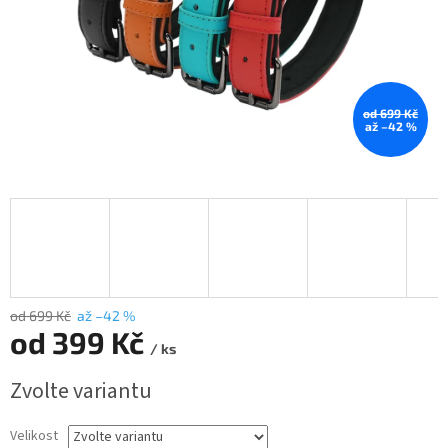
od 699 Kč
až –42 %
od 699 Kč
až –42 %
od
399 Kč
/ ks
Měrná
Zvolte variantu
cena:
Velikost