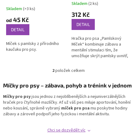
k
Skladem
(2 ks)
Průměrné
t
Skladem
(>3 ks)
hodnocení
312 Kč
ů
produktu
45 Kč
od
je
DETAIL
5,0
DETAIL
z
Hračka pro psa „Pamlskový
5
Míček s pamlsky z přírodního
Míček“ kombinuje zábavu a
hvězdiček.
kaučuku pro psy.
mentální stimulaci tím, že
umožňuje skrýt pamlsky uvnitř,
podněcujíc tak psí čich a
řešitelské schopnosti. Je
2
položek celkem
O
vyrobena z...
v
l
Míčky pro psy – zábava, pohyb a trénink v jednom
á
d
Míčky pro psy
jsou jednou z nejoblíbenějších a nejuniverzálnějších
a
hraček pro čtyřnohé mazlíčky. Ať už váš pes miluje aportování, honění
c
nebo kousání, správně vybraný
míček pro psa
mu poskytne hodiny
í
zábavy a zároveň podpoří jeho fyzickou i mentální aktivitu.
p
r
Chci se dozvědět víc
v