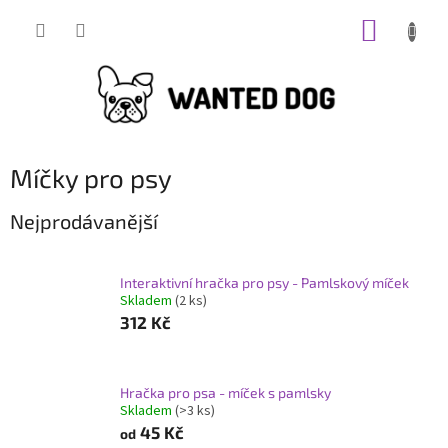
Přejít
NÁKUP
na
obsah
KOŠÍK
Míčky pro psy
Nejprodávanější
Interaktivní hračka pro psy - Pamlskový míček
Skladem
(2 ks)
312 Kč
Hračka pro psa - míček s pamlsky
Skladem
(>3 ks)
45 Kč
od