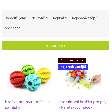
Ř
a
Doporučujeme
Nejlevnější
Nejdražší
Nejprodávanější
z
e
Abecedně
n
í
p
OTEVŘÍT FILTR
r
o
V
Doporučujeme
d
ý
u
Nejprodávanější
p
k
i
t
s
ů
p
r
o
d
Hračka pro psa - míček s
Interaktivní hračka pro psy
u
pamlsky
- Pamlskový míček