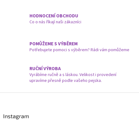
k
y
v
HODNOCENÍ OBCHODU
ý
Co o nás říkají naši zákazníci
p
i
s
u
POMŮŽEME S VÝBĚREM
Potřebujete pomoci s výběrem? Rádi vám pomůžeme
RUČNÍ VÝROBA
Vyrábíme ručně a s láskou. Velikost i provedení
upravíme přesně podle vašeho pejska.
Z
á
p
a
Instagram
t
í