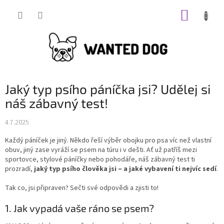
Přejít
NÁKUP
na
obsah
KOŠÍK
Jaký typ psího páníčka jsi? Udělej si
náš zábavný test!
4.7.2025
Každý páníček je jiný. Někdo řeší výběr obojku pro psa víc než vlastní
obuv, jiný zase vyráží se psem na túru i v dešti. Ať už patříš mezi
sportovce, stylové páníčky nebo pohodáře, náš zábavný test ti
prozradí,
jaký typ psího člověka jsi – a jaké vybavení ti nejvíc sedí
.
Tak co, jsi připraven? Sečti své odpovědi a zjisti to!
1. Jak vypadá vaše ráno se psem?