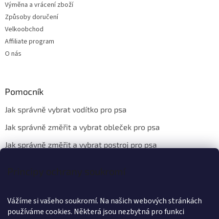
Výměna a vrácení zboží
Způsoby doručení
Velkoobchod
Affiliate program
O nás
Pomocník
Jak správně vybrat vodítko pro psa
Jak správně změřit a vybrat obleček pro psa
Jak správně změřit a vybrat postroj pro psa
Principy ochrany soukromí
Kontakt
Vážíme si vašeho soukromí. Na našich webových stránkách
info
@
wanteddog.cz
používáme cookies. Některá jsou nezbytná pro funkci
Wanted Dog