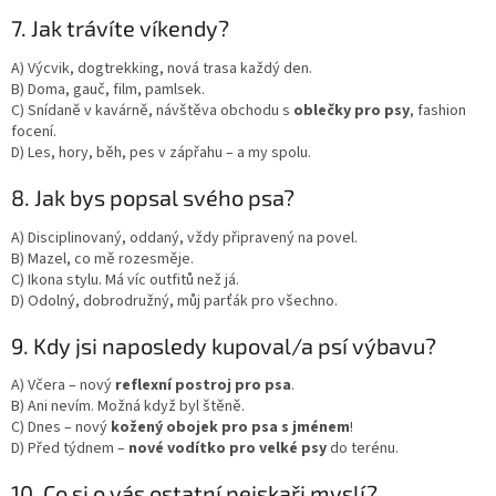
7. Jak trávíte víkendy?
A) Výcvik, dogtrekking, nová trasa každý den.
B) Doma, gauč, film, pamlsek.
C) Snídaně v kavárně, návštěva obchodu s
oblečky pro psy
, fashion
focení.
D) Les, hory, běh, pes v zápřahu – a my spolu.
8. Jak bys popsal svého psa?
A) Disciplinovaný, oddaný, vždy připravený na povel.
B) Mazel, co mě rozesměje.
C) Ikona stylu. Má víc outfitů než já.
D) Odolný, dobrodružný, můj parťák pro všechno.
9. Kdy jsi naposledy kupoval/a psí výbavu?
A) Včera – nový
reflexní postroj pro psa
.
B) Ani nevím. Možná když byl štěně.
C) Dnes – nový
kožený obojek pro psa s jménem
!
D) Před týdnem –
nové vodítko pro velké psy
do terénu.
10. Co si o vás ostatní pejskaři myslí?