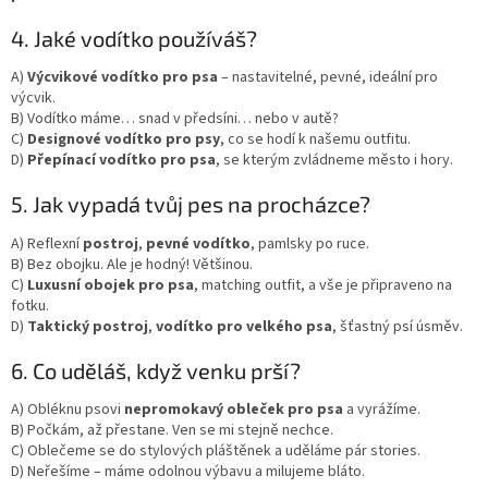
4. Jaké vodítko používáš?
A)
Výcvikové vodítko pro psa
– nastavitelné, pevné, ideální pro
výcvik.
B) Vodítko máme… snad v předsíni… nebo v autě?
C)
Designové vodítko pro psy
, co se hodí k našemu outfitu.
D)
Přepínací vodítko pro psa
, se kterým zvládneme město i hory.
5. Jak vypadá tvůj pes na procházce?
A) Reflexní
postroj
,
pevné vodítko
, pamlsky po ruce.
B) Bez obojku. Ale je hodný! Většinou.
C)
Luxusní obojek pro psa
, matching outfit, a vše je připraveno na
fotku.
D)
Taktický postroj
,
vodítko pro velkého psa
, šťastný psí úsměv.
6. Co uděláš, když venku prší?
A) Obléknu psovi
nepromokavý obleček pro psa
a vyrážíme.
B) Počkám, až přestane. Ven se mi stejně nechce.
C) Oblečeme se do stylových pláštěnek a uděláme pár stories.
D) Neřešíme – máme odolnou výbavu a milujeme bláto.