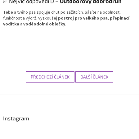
✅ Nejvíc odpovědí D –
Outdoorový dobrodruh
Tebe a tvého psa spojuje chuť po zážitcích. Sázíte na odolnost,
funkčnost a výdrž. Vyzkoušej
postroj pro velkého psa
,
přepínací
vodítka
a
voděodolné oblečky
.
PŘEDCHOZÍ ČLÁNEK
DALŠÍ ČLÁNEK
Z
á
p
a
Instagram
t
í