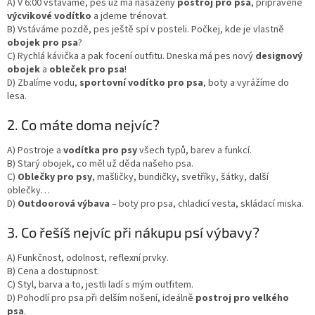
A) V 6:00 vstáváme, pes už má nasazený
postroj pro psa
, připravené
výcvikové vodítko
a jdeme trénovat.
B) Vstáváme pozdě, pes ještě spí v posteli. Počkej, kde je vlastně
obojek pro psa
?
C) Rychlá kávička a pak focení outfitu. Dneska má pes nový
designový
obojek
a
obleček pro psa
!
D) Zbalíme vodu,
sportovní vodítko pro psa
, boty a vyrážíme do
lesa.
2. Co máte doma nejvíc?
A) Postroje a
vodítka pro psy
všech typů, barev a funkcí.
B) Starý obojek, co měl už děda našeho psa.
C)
Oblečky pro psy
, mašličky, bundičky, svetříky, šátky, další
oblečky…
D)
Outdoorová výbava
– boty pro psa, chladicí vesta, skládací miska.
3. Co řešíš nejvíc při nákupu psí výbavy?
A) Funkčnost, odolnost, reflexní prvky.
B) Cena a dostupnost.
C) Styl, barva a to, jestli ladí s mým outfitem.
D) Pohodlí pro psa při delším nošení, ideálně
postroj pro velkého
psa
.