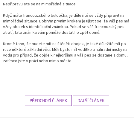
Nepřipravujete se na mimořádné situace
Když máte francouzského buldočka, je důležité se vždy připravit na
mimořádné situace. Dobrým prvním krokem je ujistit se, že váš pes má
vždy obojek s identifikační známkou. Pokud se váš francouzský pes
ztratí, tato známka vám pomůže dostat ho zpět domů.
Kromě toho, že budete mít na štěněti obojek, je také důležité mít po
ruce některé základní věci. Měli byste mít vodítko a náhradní misky na
vodu pro případ, že dojde k nejhoršímu a váš pes se dostane z domu,
zatímco jste v práci nebo mimo město.
PŘEDCHOZÍ ČLÁNEK
DALŠÍ ČLÁNEK
Z
á
p