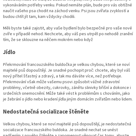
vykonáváním potřeby venku. Pokud nemáte plán, bude pro vás obtížné
naučit vašeho psa chodit na záchod venku. Psi jsou zvířata zvyklostí a
budou chtít jít tam, kam vždycky chodili.
Měli byste také zajistit, aby vaše bydlení bylo bezpečné pro vaše nové
zvíře v případě nehod. Nechcete, aby váš pes utrpěl po nehodě zranění
tím, že se sklouzne na něčem mokrém nebo když
Jídlo
Překrmování francouzského buldočka je velkou chybou, které se noví
majitelé psů dopouštějí. Je snadné pochopit proč: chcete, aby byl váš
nový přítel šťastný a zdravý, a tak mu dáváte více, než potřebuje.
Překrmování však může vašemu psovi způsobit vážné zdravotní
problémy, včetně obezity, cukrovky, zánětu slinivky břišní a dokonce i
srdečních onemocnění. Může také vést k problémům s chováním, jako
je žebrání o jídlo nebo kradení jídla jiným domácím zvířatům nebo lidem.
Nedostatečná socializace štěněte
Velkou chybou, které se noví majitelé psů dopouštějí, je nedostatečná
socializace francouzského buldoka. Je snadné nechat se unést
nadšením z nového štěněte a zapomenout věnovat čas tomu, abyste