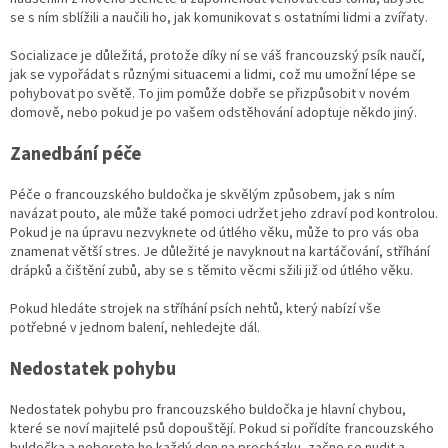
se s ním sblížili a naučili ho, jak komunikovat s ostatními lidmi a zvířaty.
Socializace je důležitá, protože díky ní se váš francouzský psík naučí,
jak se vypořádat s různými situacemi a lidmi, což mu umožní lépe se
pohybovat po světě. To jim pomůže dobře se přizpůsobit v novém
domově, nebo pokud je po vašem odstěhování adoptuje někdo jiný.
Zanedbání péče
Péče o francouzského buldočka je skvělým způsobem, jak s ním
navázat pouto, ale může také pomoci udržet jeho zdraví pod kontrolou.
Pokud je na úpravu nezvyknete od útlého věku, může to pro vás oba
znamenat větší stres. Je důležité je navyknout na kartáčování, stříhání
drápků a čištění zubů, aby se s těmito věcmi sžili již od útlého věku.
Pokud hledáte strojek na stříhání psích nehtů, který nabízí vše
potřebné v jednom balení, nehledejte dál.
Nedostatek pohybu
Nedostatek pohybu pro francouzského buldočka je hlavní chybou,
které se noví majitelé psů dopouštějí. Pokud si pořídíte francouzského
buldočka a neberete ho každý den na procházku, začne se nudit a