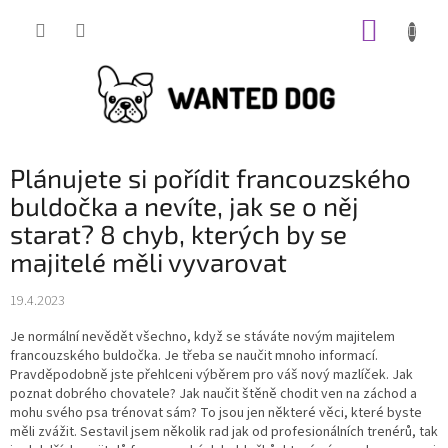
Přejít
NÁKUP
na
obsah
KOŠÍK
Plánujete si pořídit francouzského
buldočka a nevíte, jak se o něj
starat? 8 chyb, kterých by se
majitelé měli vyvarovat
19.4.2023
Je normální nevědět všechno, když se stáváte novým majitelem
francouzského buldočka. Je třeba se naučit mnoho informací.
Pravděpodobně jste přehlceni výběrem pro váš nový mazlíček. Jak
poznat dobrého chovatele? Jak naučit štěně chodit ven na záchod a
mohu svého psa trénovat sám? To jsou jen některé věci, které byste
měli zvážit. Sestavil jsem několik rad jak od profesionálních trenérů, tak