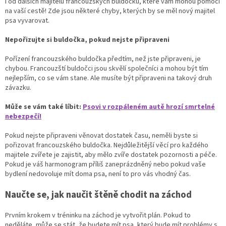
i od dalších majitelů francouzských buldočků, které vám mohou pomoci
na vaší cestě! Zde jsou některé chyby, kterých by se měl nový majitel
psa vyvarovat.
Nepořizujte si buldočka, pokud nejste připraveni
Pořízení francouzského buldočka předtím, než jste připraveni, je
chybou. Francouzští buldočci jsou skvělí společníci a mohou být tím
nejlepším, co se vám stane. Ale musíte být připraveni na takový druh
závazku.
Může se vám také líbit:
Psovi v rozpáleném autě hrozí smrtelné
nebezpečí!
Pokud nejste připraveni věnovat dostatek času, neměli byste si
pořizovat francouzského buldočka. Nejdůležitější věcí pro každého
majitele zvířete je zajistit, aby mělo zvíře dostatek pozornosti a péče.
Pokud je váš harmonogram příliš zaneprázdněný nebo pokud vaše
bydlení nedovoluje mít doma psa, není to pro vás vhodný čas.
Naučte se, jak naučit štěně chodit na záchod
Prvním krokem v tréninku na záchod je vytvořit plán. Pokud to
neděláte, může se stát, že budete mít psa, který bude mít problémy s