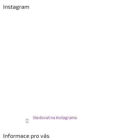
a
Instagram
t
í
Sledovat na Instagramu
Informace pro vás