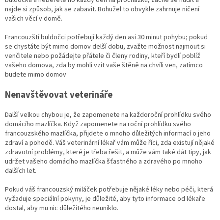
najde si způsob, jak se zabavit. Bohužel to obvykle zahrnuje ničení
vašich věcí v domě.
Francouzští buldočci potřebují každý den asi 30 minut pohybu; pokud
se chystáte být mimo domov delší dobu, zvažte možnost najmout si
venčitele nebo požádejte přátele či členy rodiny, kteří bydlí poblíž
vašeho domova, zda by mohli vzít vaše štěně na chvíli ven, zatímco
budete mimo domov
Nenavštěvovat veterináře
Další velkou chybou je, že zapomenete na každoroční prohlídku svého
domácího mazlíčka. Když zapomenete na roční prohlídku svého
francouzského mazlíčka, přijdete o mnoho důležitých informací o jeho
zdraví a pohodě. Váš veterinární lékař vám může říci, zda existují nějaké
zdravotní problémy, které je třeba řešit, a může vám také dát tipy, jak
udržet vašeho domácího mazlíčka šťastného a zdravého po mnoho
dalších let.
Pokud váš francouzský miláček potřebuje nějaké léky nebo péči, která
vyžaduje speciální pokyny, je důležité, aby tyto informace od lékaře
dostal, aby mu nic důležitého neuniklo.