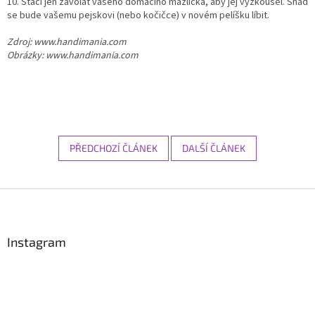
10. Stačí jen zavolat vašeho domácího mazlíčka, aby jej vyzkoušel. Snad
se bude vašemu pejskovi (nebo kočičce) v novém pelíšku líbit.
Zdroj: www.handimania.com
Obrázky: www.handimania.com
PŘEDCHOZÍ ČLÁNEK
DALŠÍ ČLÁNEK
Z
á
p
a
Instagram
t
í