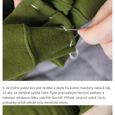
8. Vezměte jeden kus jiné textilie a dejte ho kolem manžety rukávů tak,
že aby se dotýkal sešité části. Šijte pravidelným hustým stehem a
nakonec přidanou látku zahrňte dovnitř. Přišijte zespod volné části,
pokud by ještě někde bylo nesešité místo.