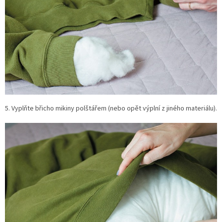
5. Vyplňte břicho mikiny polštářem (nebo opět výplní z jiného materiálu).