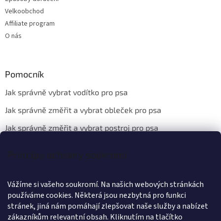
Velkoobchod
Affiliate program
O nás
Pomocník
Jak správně vybrat vodítko pro psa
Jak správně změřit a vybrat obleček pro psa
Jak správně změřit a vybrat postroj pro psa
Principy ochrany soukromí
Kontakt
Vážíme si vašeho soukromí. Na našich webových stránkách
info
@
wanteddog.cz
používáme cookies. Některá jsou nezbytná pro funkci
Wanted Dog
stránek, jiná nám pomáhají zlepšovat naše služby a nabízet
wanteddogcz
zákazníkům relevantní obsah. Kliknutím na tlačítko