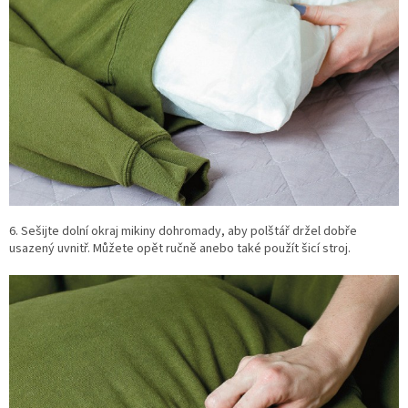
6. Sešijte dolní okraj mikiny dohromady, aby polštář držel dobře
usazený uvnitř. Můžete opět ručně anebo také použít šicí stroj.