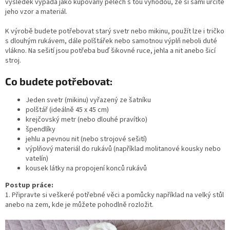
výsledek vypadá jako kupovaný pelech s tou výhodou, že si sami určíte
jeho vzor a materiál.
K výrobě budete potřebovat starý svetr nebo mikinu, použít lze i tričko
s dlouhým rukávem, dále polštářek nebo samotnou výplň neboli duté
vlákno. Na sešití jsou potřeba buď šikovné ruce, jehla a nit anebo šicí
stroj.
Co budete potřebovat:
Jeden svetr (mikinu) vyřazený ze šatníku
polštář (ideálně 45 x 45 cm)
krejčovský metr (nebo dlouhé pravítko)
špendlíky
jehlu a pevnou nit (nebo strojové sešití)
výplňový materiál do rukávů (například molitanové kousky nebo
vatelín)
kousek látky na propojení konců rukávů
Postup práce:
1. Připravte si veškeré potřebné věci a pomůcky například na velký stůl
anebo na zem, kde je můžete pohodlně rozložit.