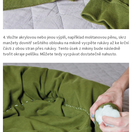
4. Vložte akrylovou nebo jinou výplň, například molitanovou pěnu, skrz
manžety dovnitř sešitého oblouku na mikině vycpěte rukávy až ke krční
části z obou stran přes rukávy. Tento úsek z mikiny bude následně
tvořit okraje pelíšku. Můžete tedy vycpávat dostatečně nahusto.