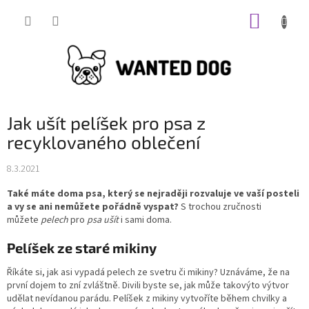
Přejít
NÁKUP
na
obsah
KOŠÍK
Jak ušít pelíšek pro psa z
recyklovaného oblečení
8.3.2021
Také máte doma psa, který se nejraději rozvaluje ve vaší posteli
a vy se ani nemůžete pořádně vyspat?
S trochou zručnosti
můžete
pelech
pro
psa ušít
i sami doma.
Pelíšek ze staré mikiny
Říkáte si, jak asi vypadá pelech ze svetru či mikiny? Uznáváme, že na
první dojem to zní zvláštně. Divili byste se, jak může takovýto výtvor
udělat nevídanou parádu. Pelíšek z mikiny vytvoříte během chvilky a