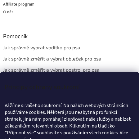
Affiliate program
O nás
Pomocník
Jak správně vybrat vodítko pro psa
Jak správně změřit a vybrat obleček pro psa
Jak správně změřit a vybrat postroj pro psa
Principy ochrany soukromí
Kontakt
Vážíme si vašeho soukromí. Na našich webových stránkách
info
@
wanteddog.cz
používáme cookies. Některá jsou nezbytná pro funkci
Wanted Dog
stránek, jiná nám pomáhají zlepšovat naše služby a nabízet
wanteddogcz
zákazníkům relevantní obsah. Kliknutím na tlačítko
"Přijmout vše" souhlasíte s používáním všech cookies.
Více