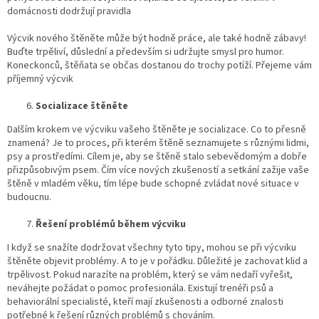
domácnosti dodržují pravidla
Výcvik nového štěněte může být hodně práce, ale také hodně zábavy!
Buďte trpěliví, důslední a především si udržujte smysl pro humor.
Koneckonců, štěňata se občas dostanou do trochy potíží. Přejeme vám
příjemný výcvik
Socializace štěněte
Dalším krokem ve výcviku vašeho štěněte je socializace. Co to přesně
znamená? Je to proces, při kterém štěně seznamujete s různými lidmi,
psy a prostředími. Cílem je, aby se štěně stalo sebevědomým a dobře
přizpůsobivým psem. Čím více nových zkušeností a setkání zažije vaše
štěně v mladém věku, tím lépe bude schopné zvládat nové situace v
budoucnu.
Řešení problémů během výcviku
I když se snažíte dodržovat všechny tyto tipy, mohou se při výcviku
štěněte objevit problémy. A to je v pořádku. Důležité je zachovat klid a
trpělivost. Pokud narazíte na problém, který se vám nedaří vyřešit,
neváhejte požádat o pomoc profesionála. Existují trenéři psů a
behaviorální specialisté, kteří mají zkušenosti a odborné znalosti
potřebné k řešení různých problémů s chováním.