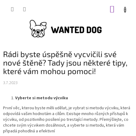
Přejít
NÁKUP
na
obsah
KOŠÍK
Rádi byste úspěšně vycvičili své
nové štěně? Tady jsou některé tipy,
které vám mohou pomoci!
3.7.2023
Vyberte si metodu výcviku
První věc, kterou byste měli udělat, je vybrat si metodu výcviku, která
odpovídá vašim hodnotám a cílům. Existuje mnoho různých přístupů k
výcviku, od pozitivního posílení po trestající metody. Přemýšlejte, co
chcete svým výcvikem dosáhnout, a vyberte si metodu, která vám
připadá pohodlná a efektivní