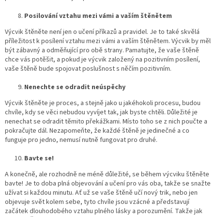
Posilování vztahu mezi vámi a vaším štěnětem
Výcvik štěněte není jen o učení příkazů a pravidel. Je to také skvělá
příležitost k posílení vztahu mezi vámi a vaším štěnětem. Výcvik by měl
být zábavný a odměňující pro obě strany. Pamatujte, že vaše štěně
chce vás potěšit, a pokud je výcvik založený na pozitivním posílení,
vaše štěně bude spojovat poslušnost s něčím pozitivním.
Nenechte se odradit neúspěchy
Výcvik štěněte je proces, a stejně jako u jakéhokoli procesu, budou
chvíle, kdy se věci nebudou vyvíjet tak, jak byste chtěli. Důležité je
nenechat se odradit těmito překážkami. Místo toho se z nich poučte a
pokračujte dál. Nezapomeňte, že každé štěně je jedinečné a co
funguje pro jedno, nemusí nutně fungovat pro druhé.
Bavte se!
A konečně, ale rozhodně ne méně důležité, se během výcviku štěněte
bavte! Je to doba plná objevování a učení pro vás oba, takže se snažte
užívat si každou minutu. Ať už se vaše štěně učí nový trik, nebo jen
objevuje svět kolem sebe, tyto chvíle jsou vzácné a představují
začátek dlouhodobého vztahu plného lásky a porozumění. Takže jak