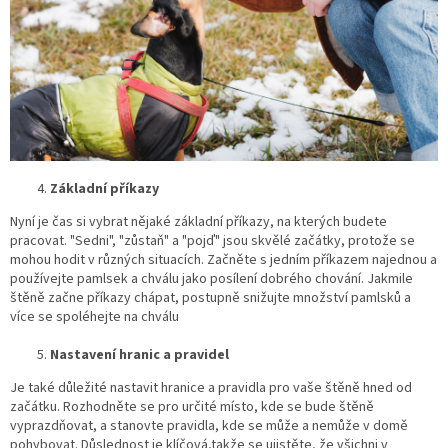
Základní příkazy
Nyní je čas si vybrat nějaké základní příkazy, na kterých budete
pracovat. "Sedni", "zůstaň" a "pojď" jsou skvělé začátky, protože se
mohou hodit v různých situacích. Začněte s jedním příkazem najednou a
používejte pamlsek a chválu jako posílení dobrého chování. Jakmile
štěně začne příkazy chápat, postupně snižujte množství pamlsků a
více se spoléhejte na chválu
Nastavení hranic a pravidel
Je také důležité nastavit hranice a pravidla pro vaše štěně hned od
začátku. Rozhodněte se pro určité místo, kde se bude štěně
vyprazdňovat, a stanovte pravidla, kde se může a nemůže v domě
pohybovat. Důslednost je klíčová,takže se ujistěte, že všichni v