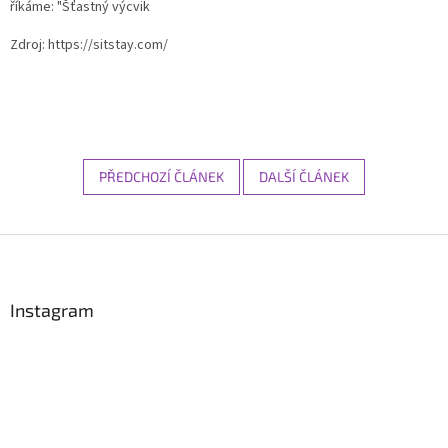
říkáme: "Šťastný výcvik
Zdroj: https://sitstay.com/
PŘEDCHOZÍ ČLÁNEK
DALŠÍ ČLÁNEK
Z
á
p
a
Instagram
t
í