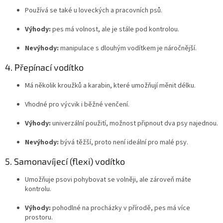
Používá se také u loveckých a pracovních psů.
Výhody:
pes má volnost, ale je stále pod kontrolou.
Nevýhody:
manipulace s dlouhým vodítkem je náročnější.
4. Přepínací vodítko
Má několik kroužků a karabin, které umožňují měnit délku.
Vhodné pro výcvik i běžné venčení.
Výhody:
univerzální použití, možnost připnout dva psy najednou.
Nevýhody:
bývá těžší, proto není ideální pro malé psy.
5. Samonavíjecí (flexi) vodítko
Umožňuje psovi pohybovat se volněji, ale zároveň máte
kontrolu.
Výhody:
pohodlné na procházky v přírodě, pes má více
prostoru.