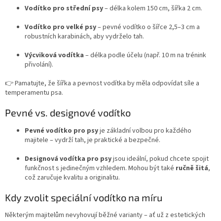
Vodítko pro střední psy
– délka kolem 150 cm, šířka 2 cm.
Vodítko pro velké psy
– pevné vodítko o šířce 2,5–3 cm a
robustních karabinách, aby vydrželo tah.
Výcviková vodítka
– délka podle účelu (např. 10 m na trénink
přivolání).
👉 Pamatujte, že šířka a pevnost vodítka by měla odpovídat síle a
temperamentu psa.
Pevné vs. designové vodítko
Pevné vodítko pro psy
je základní volbou pro každého
majitele – vydrží tah, je praktické a bezpečné.
Designová vodítka pro psy
jsou ideální, pokud chcete spojit
funkčnost s jedinečným vzhledem. Mohou být také
ručně šitá
,
což zaručuje kvalitu a originalitu.
Kdy zvolit speciální vodítko na míru
Některým majitelům nevyhovují běžné varianty – ať už z estetických