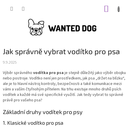
Přejít
NÁKUP
na
obsah
KOŠÍK
Jak správně vybrat vodítko pro psa
9.9.2025
Výběr správného
vodítka pro psa
je stejně důležitý jako výběr obojku
nebo postroje. Vodítko není jen prostředkem, jak psa „držet na blízku“,
ale je to hlavní nástroj kontroly, bezpečnosti a také komunikace mezi
vámi a vaším čtyřnohým přítelem. Na trhu existuje mnoho druhů psích
vodítek a každé má své specifické využití. Jak tedy vybrat to správné
právě pro vašeho psa?
Základní druhy vodítek pro psy
1. Klasické vodítko pro psa