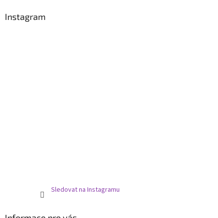
p
a
Instagram
t
í
Sledovat na Instagramu
Informace pro vás