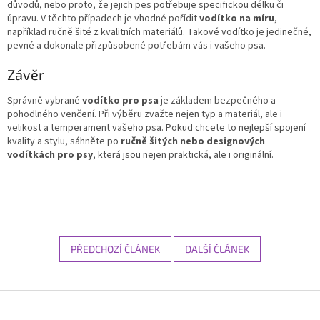
důvodů, nebo proto, že jejich pes potřebuje specifickou délku či
úpravu. V těchto případech je vhodné pořídit
vodítko na míru
,
například ručně šité z kvalitních materiálů. Takové vodítko je jedinečné,
pevné a dokonale přizpůsobené potřebám vás i vašeho psa.
Závěr
Správně vybrané
vodítko pro psa
je základem bezpečného a
pohodlného venčení. Při výběru zvažte nejen typ a materiál, ale i
velikost a temperament vašeho psa. Pokud chcete to nejlepší spojení
kvality a stylu, sáhněte po
ručně šitých nebo designových
vodítkách pro psy
, která jsou nejen praktická, ale i originální.
PŘEDCHOZÍ ČLÁNEK
DALŠÍ ČLÁNEK
Z
á