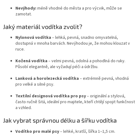
Nevýhody:
méně vhodné do města a pro výcvik, může se
zamotat.
Jaký materiál vodítka zvolit?
Nylonová vodítka
– lehká, pevná, snadno omyvatelná,
dostupná v mnoha barvách. Nevýhodou je, že mohou klouzat v
ruce.
Kožená vodítka
– velmi pevná, odolná a pohodlná do ruky.
Působí elegantně, ale vyžadují péči a údržbu.
Lanková a horolezecká vodítka
– extrémně pevná, vhodná
pro velké a silné psy.
Textilní designová vodítka pro psy
– originální a stylová,
často ručně šitá, ideální pro majitele, kteří chtějí spojit funkčnost
a vzhled.
Jak vybrat správnou délku a šířku vodítka
Vodítko pro malé psy
– lehké, kratší, šířka 1–1,5 cm.