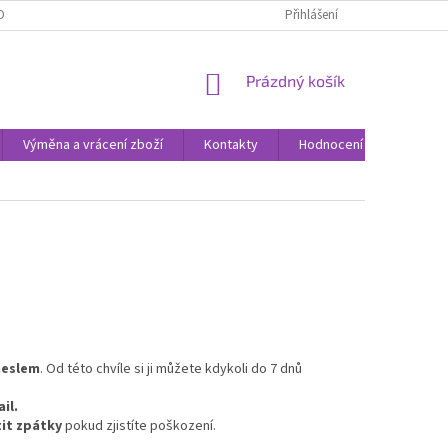
ODNOCENÍ OBCHODU
VÝMĚNA A VRÁCENÍ ZBOŽÍ
Přihlášení
ZPŮSOBY DORUČE
NÁKUPNÍ
Prázdný košík
KOŠÍK
Výměna a vrácení zboží
Kontakty
Hodnocení obchodu
heslem
.
Od této chvíle si ji můžete kdykoli
do 7 dnů
il.
tit
zpátky
pokud zjistíte poškození.