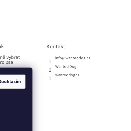
ík
Kontakt
vně vybrat
info
@
wanteddog.cz
pro psa
Wanted Dog
vně změřit a
wanteddogcz
bleček pro psa
Souhlasím
vně změřit a
stroj pro psa