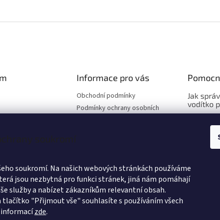
am
Informace pro vás
Pomocn
Obchodní podmínky
Jak sprá
vodítko 
Podmínky ochrany osobních
údajů
Jak sprá
Hodnocení obchodu
vybrat o
 ochrany soukromí
Výměna a vrácení zboží
Jak sprá
Způsoby doručení
vybrat po
Velkoobchod
ašeho soukromí. Na našich webových stránkách používáme
terá jsou nezbytná pro funkci stránek, jiná nám pomáhají
Affiliate program
še služby a nabízet zákazníkům relevantní obsah.
O nás
vat na Instagramu
 tlačítko "Přijmout vše" souhlasíte s používáním všech
 informací
zde
.