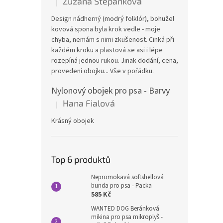
Zuzana Štěpánková
|
Hodnocení produktu je 4 z 5 hvězdiček.
Design nádherný (modrý folklór), bohužel
kovová spona byla krok vedle - moje
chyba, nemám s nimi zkušenost. Cinká při
každém kroku a plastová se asi i lépe
rozepíná jednou rukou. Jinak dodání, cena,
provedení obojku... Vše v pořádku.
Nylonový obojek pro psa - Barvy
Hana Fialová
|
Hodnocení produktu je 5 z 5 hvězdiček.
Krásný obojek
Top 6 produktů
Nepromokavá softshellová
bunda pro psa - Packa
585 Kč
WANTED DOG Beránková
mikina pro psa mikroplyš -