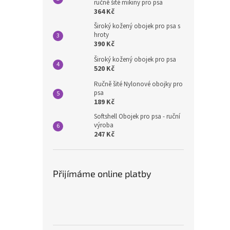
ručně šité mikiny pro psa
364 Kč
Široký kožený obojek pro psa s
hroty
390 Kč
Široký kožený obojek pro psa
520 Kč
Ručně šité Nylonové obojky pro
psa
189 Kč
Softshell Obojek pro psa - ruční
výroba
247 Kč
Přijímáme online platby