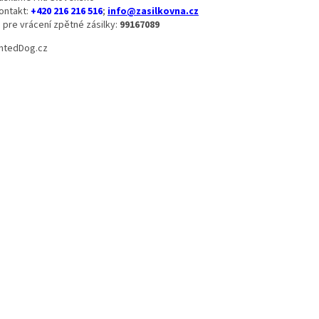
ontakt:
+420 216 216 516
;
info@zasilkovna.cz
D pre vrácení zpětné zásilky:
99167089
ntedDog.cz