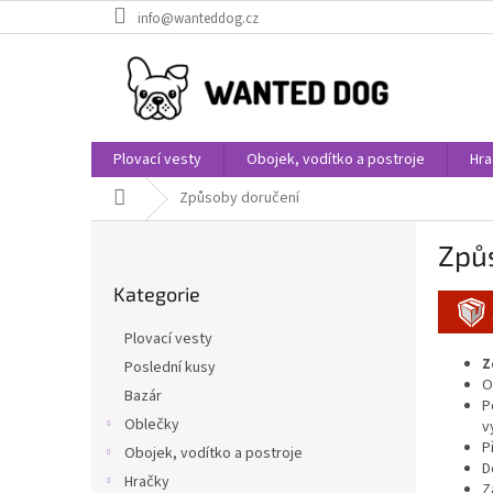
Přejít
info@wanteddog.cz
na
obsah
Plovací vesty
Obojek, vodítko a postroje
Hra
Domů
Způsoby doručení
P
Způ
o
Přeskočit
s
Kategorie
kategorie
t
r
Plovací vesty
a
Z
Poslední kusy
n
O
Bazár
n
P
í
Oblečky
v
P
p
Obojek, vodítko a postroje
D
a
Hračky
Z