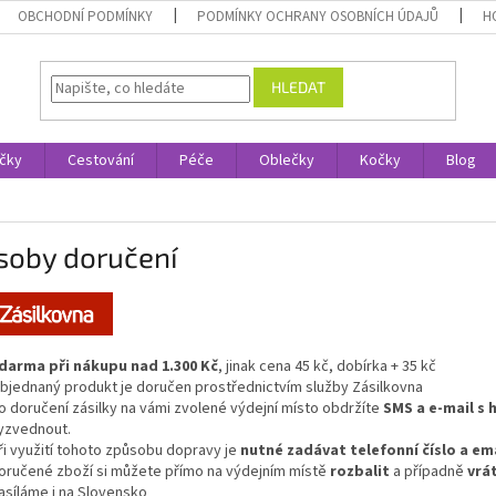
OBCHODNÍ PODMÍNKY
PODMÍNKY OCHRANY OSOBNÍCH ÚDAJŮ
H
HLEDAT
čky
Cestování
Péče
Oblečky
Kočky
Blog
soby doručení
darma při nákupu nad 1.300 Kč
, jinak cena 45 kč, dobírka + 35 kč
bjednaný produkt je doručen prostřednictvím služby Zásilkovna
o doručení zásilky na vámi zvolené výdejní místo obdržíte
SMS a e-mail s 
yzvednout.
ři využití tohoto způsobu dopravy je
nutné zadávat telefonní číslo
a ema
oručené zboží si můžete přímo na výdejním místě
rozbalit
a případně
vrá
asíláme i na Slovensko