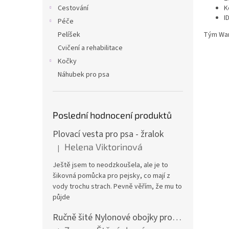
n
K
Cestování
e
I
Péče
l
Tým Wa
Pelíšek
Cvičení a rehabilitace
Kočky
Náhubek pro psa
Poslední hodnocení produktů
Plovací vesta pro psa - žralok
Helena Viktorinová
|
Hodnocení produktu je 5 z 5 hvězdiček.
Ještě jsem to neodzkoušela, ale je to
šikovná pomůcka pro pejsky, co mají z
vody trochu strach. Pevně věřím, že mu to
půjde
Ručně šité Nylonové obojky pro psa