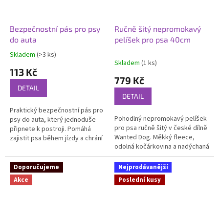
Bezpečnostní pás pro psy
Ručně šitý nepromokavý
do auta
pelíšek pro psa 40cm
Skladem
(>3 ks)
Průměrné
Skladem
(1 ks)
hodnocení
113 Kč
produktu
779 Kč
je
DETAIL
5,0
DETAIL
z
Praktický bezpečnostní pás pro
5
Pohodlný nepromokavý pelíšek
psy do auta, který jednoduše
hvězdiček.
pro psa ručně šitý v české dílně
připnete k postroji. Pomáhá
Wanted Dog. Měkký fleece,
zajistit psa během jízdy a chrání
odolná kočárkovina a nadýchaná
ho při nárazu či brzdění.
výplň z dutého vlákna vytváří
ideální pelech pro...
Doporučujeme
Nejprodávanější
Akce
Poslední kusy