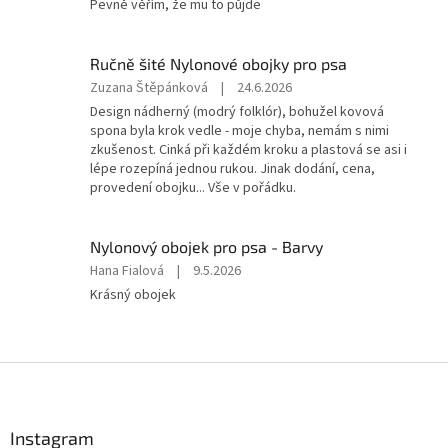
Pevně věřím, že mu to půjde
z
5
hvězdiček.
Ručně šité Nylonové obojky pro psa
Hodnocení
Zuzana Štěpánková
|
24.6.2026
produktu
Design nádherný (modrý folklór), bohužel kovová
je
spona byla krok vedle - moje chyba, nemám s nimi
4
zkušenost. Cinká při každém kroku a plastová se asi i
z
lépe rozepíná jednou rukou. Jinak dodání, cena,
5
provedení obojku... Vše v pořádku.
hvězdiček.
Nylonový obojek pro psa - Barvy
Hodnocení
Hana Fialová
|
9.5.2026
produktu
Krásný obojek
je
5
z
5
Z
hvězdiček.
á
p
a
Instagram