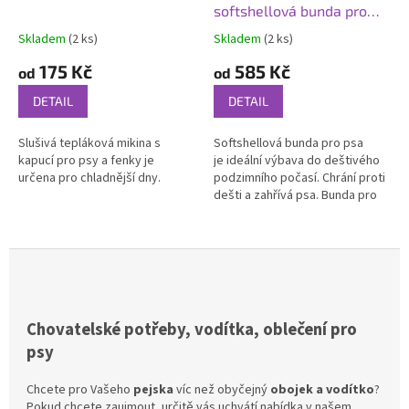
softshellová bunda pro
psa - Jelen
Skladem
(2 ks)
Skladem
(2 ks)
Průměrné
Průměrné
hodnocení
hodnocení
175 Kč
585 Kč
od
od
produktu
produktu
je
je
DETAIL
DETAIL
5,0
5,0
z
z
Slušivá tepláková mikina s
Softshellová bunda pro psa
5
5
kapucí pro psy a fenky je
je ideální výbava do deštivého
hvězdiček.
hvězdiček.
určena pro chladnější dny.
podzimního počasí. Chrání proti
dešti a zahřívá psa. Bunda pro
psa je vyrobena v České
republice.
Chovatelské potřeby, vodítka, oblečení pro
psy
Chcete pro Vašeho
pejska
víc než obyčejný
obojek a vodítko
?
Pokud chcete zaujmout, určitě vás uchvátí nabídka v našem