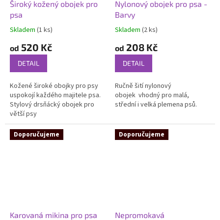
Široký kožený obojek pro
Nylonový obojek pro psa -
psa
Barvy
Skladem
(1 ks)
Skladem
(2 ks)
Průměrné
Průměrné
hodnocení
hodnocení
520 Kč
208 Kč
od
od
produktu
produktu
je
je
DETAIL
DETAIL
5,0
5,0
z
z
Kožené široké obojky pro psy
Ručně šití nylonový
5
5
uspokojí každého majitele psa.
obojek vhodný pro malá,
hvězdiček.
hvězdiček.
Stylový drsňácký obojek pro
střední i velká plemena psů.
větší psy
Doporučujeme
Doporučujeme
Karovaná mikina pro psa
Nepromokavá