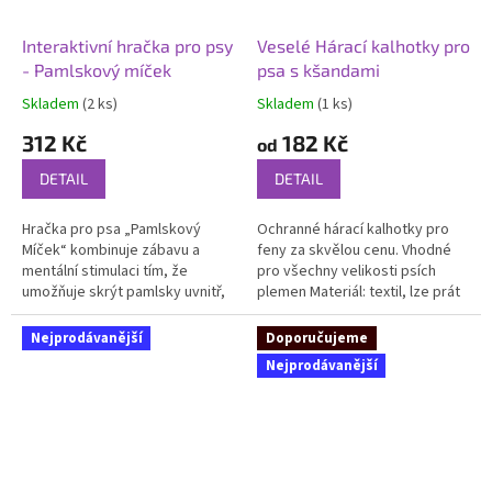
Interaktivní hračka pro psy
Veselé Hárací kalhotky pro
- Pamlskový míček
psa s kšandami
Skladem
(2 ks)
Skladem
(1 ks)
Průměrné
Průměrné
hodnocení
hodnocení
312 Kč
182 Kč
od
produktu
produktu
je
je
DETAIL
DETAIL
5,0
5,0
z
z
Hračka pro psa „Pamlskový
Ochranné hárací kalhotky pro
5
5
Míček“ kombinuje zábavu a
feny za skvělou cenu. Vhodné
hvězdiček.
hvězdiček.
mentální stimulaci tím, že
pro všechny velikosti psích
umožňuje skrýt pamlsky uvnitř,
plemen Materiál: textil, lze prát
podněcujíc tak psí čich a
v pračce
řešitelské schopnosti. Je
Nejprodávanější
Doporučujeme
vyrobena z...
Nejprodávanější