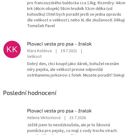
pro francouzského buldocka cca 13kg. Rozměry: 44cm
krk (46cm obojek) 58cm hrudník 53cm délka (od
kohoutku) Chtel bych poradit jestli se jedna opravdu
dle velikost o velikost L nebo XL dle zkušeností. Děkuji
Tomešek Pavel
Plovací vesta pro psa - žralok
KK
Klara Koldova
|
19.7.2021
|
Velikost
Dobrý den, chci koupit jako dárek, bohužel neznám
míry pejska, ale velikost presne odpovídá
ostrihanemu jorksirovi z fotek. Muzete poradit? Dekuji
Poslední hodnocení
Plovací vesta pro psa - žralok
Hodnocení
Helena Viktorinová
|
15.7.2026
produktu
Ještě jsem to neodzkoušela, ale je to šikovná
je
pomůcka pro pejsky, co mají z vody trochu strach.
5