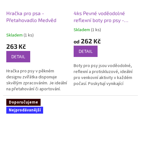
Hračka pro psa -
4ks Pevné voděodolné
Přetahovadlo Medvěd
reflexní boty pro psy -
PAW
Skladem
(1 ks)
Průměrné
Skladem
(1 ks)
hodnocení
262 Kč
od
produktu
263 Kč
je
DETAIL
5,0
DETAIL
z
Boty pro psy jsou voděodolné,
5
Hračka pro psy v pěkném
reflexní a protiskluzové, ideální
hvězdiček.
designu zvířátka disponuje
pro venkovní aktivity v každém
skvělým zpracováním. Je ideální
počasí. Poskytují vynikající
na přetahování či aportování.
ochranu a pohodlí pro střední a
velké psy během...
Doporučujeme
Nejprodávanější