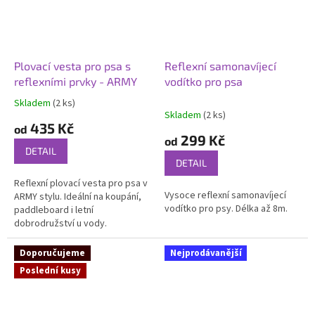
Plovací vesta pro psa s
Reflexní samonavíjecí
reflexními prvky - ARMY
vodítko pro psa
Skladem
(2 ks)
Průměrné
Skladem
(2 ks)
hodnocení
435 Kč
od
produktu
299 Kč
od
je
DETAIL
5,0
DETAIL
z
Reflexní plovací vesta pro psa v
5
Vysoce reflexní samonavíjecí
ARMY stylu. Ideální na koupání,
hvězdiček.
vodítko pro psy. Délka až 8m.
paddleboard i letní
dobrodružství u vody.
Doporučujeme
Nejprodávanější
Poslední kusy