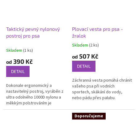
Taktický pevný nylonový
Plovací vesta pro psa -
postroj pro psa
žralok
Skladem
(2 ks)
Průměrné
Skladem
(1 ks)
hodnocení
507 Kč
od
produktu
390 Kč
od
je
DETAIL
5,0
DETAIL
z
Záchranná vesta pomáhá chránit
5
Dokonale ergonomický a
vašeho psa při vodních
hvězdiček.
nastavitelný postroj, vyráběn z
sportech, skákání do vody,
ultra odolného 1000D nylonu a
nebo pádu přes palubu.
měkkým polstrováním je
nepostradatelnou pomůckou
služebního psa. Precizní šití a
Doporučujeme
polstrování...