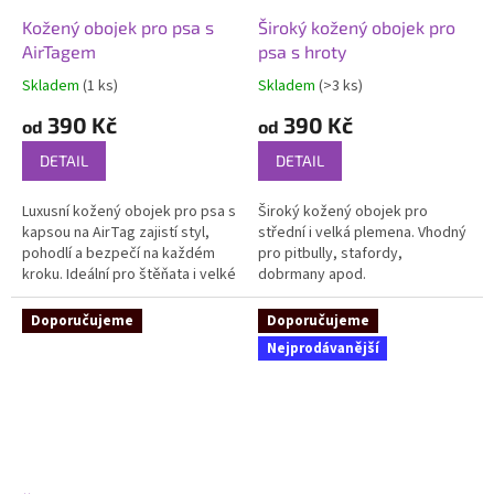
Kožený obojek pro psa s
Široký kožený obojek pro
AirTagem
psa s hroty
Skladem
(1 ks)
Skladem
(>3 ks)
Průměrné
Průměrné
hodnocení
hodnocení
390 Kč
390 Kč
od
od
produktu
produktu
je
je
DETAIL
DETAIL
5,0
5,0
z
z
Luxusní kožený obojek pro psa s
Široký kožený obojek pro
5
5
kapsou na AirTag zajistí styl,
střední i velká plemena. Vhodný
hvězdiček.
hvězdiček.
pohodlí a bezpečí na každém
pro pitbully, stafordy,
kroku. Ideální pro štěňata i velké
dobrmany apod.
psy – krásný, odolný a bez
měsíčních poplatků.
Doporučujeme
Doporučujeme
Nejprodávanější