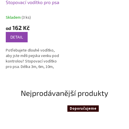
Stopovací vodítko pro psa
Skladem
(3 ks)
Průměrné
hodnocení
162 Kč
od
produktu
je
DETAIL
5,0
z
Potřebujete dlouhé vodítko,
5
aby jste měli pejska venku pod
hvězdiček.
kontrolou? Stopovací vodítko
pro psa. Délka 3m, 6m, 10m,
15m, 20m, 30m a 50m. Vyrobeno
z pevného nylonu. Měkké a
pevné...
Nejprodávanější produkty
Doporučujeme