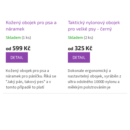
Kožený obojek pro psa a
Taktický nylonový obojek
náramek
pro velké psy - černý
Skladem
(1 ks)
Skladem
(2 ks)
Průměrné
Průměrné
hodnocení
hodnocení
599 Kč
325 Kč
od
od
produktu
produktu
je
je
DETAIL
DETAIL
5,0
5,0
z
z
Kožený obojek pro psa a
Dokonale ergonomický a
5
5
náramek pro páníčku. Říká se
nastavitelný obojek, vyráběn z
hvězdiček.
hvězdiček.
"Jaký pán, takový pes" a v
ultra odolného 1000D nylonu a
tomto případě to platí
měkkým polstrováním je
dvojnásob!
nepostradatelnou pomůckou
služebního psa. Precizní šití a
polstrování...