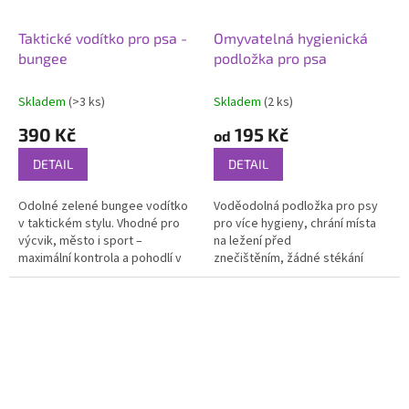
Taktické vodítko pro psa -
Omyvatelná hygienická
bungee
podložka pro psa
Skladem
(>3 ks)
Skladem
(2 ks)
390 Kč
195 Kč
od
DETAIL
DETAIL
Odolné zelené bungee vodítko
Voděodolná podložka pro psy
v taktickém stylu. Vhodné pro
pro více hygieny, chrání místa
výcvik, město i sport –
na ležení před
maximální kontrola a pohodlí v
znečištěním, žádné stékání
každé situaci.
tekutin, při inkontinenci a na
cestách, lze prát při 40°C.