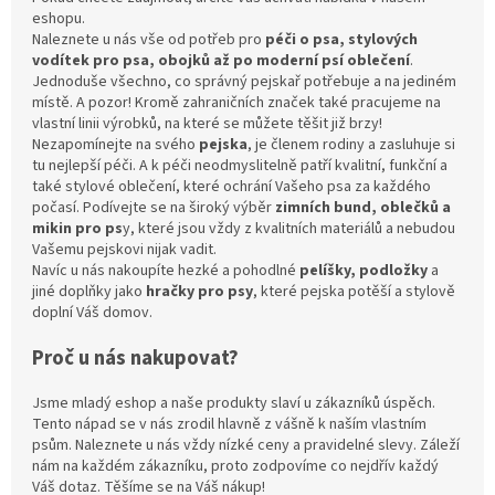
eshopu.
Naleznete u nás vše od potřeb pro
péči o psa, stylových
vodítek pro psa, obojků až po moderní psí oblečení
.
Jednoduše všechno, co správný pejskař potřebuje a na jediném
místě. A pozor! Kromě zahraničních značek také pracujeme na
vlastní linii výrobků, na které se můžete těšit již brzy!
Nezapomínejte na svého
pejska
, je členem rodiny a zasluhuje si
tu nejlepší péči. A k péči neodmyslitelně patří kvalitní, funkční a
také stylové oblečení, které ochrání Vašeho psa za každého
počasí. Podívejte se na široký výběr
zimních bund, oblečků a
mikin pro ps
y, které jsou vždy z kvalitních materiálů a nebudou
Vašemu pejskovi nijak vadit.
Navíc u nás nakoupíte hezké a pohodlné
pelíšky, podložky
a
jiné doplňky jako
hračky pro psy
, které pejska potěší a stylově
doplní Váš domov.
Proč u nás nakupovat?
Jsme mladý eshop a naše produkty slaví u zákazníků úspěch.
Tento nápad se v nás zrodil hlavně z vášně k naším vlastním
psům. Naleznete u nás vždy nízké ceny a pravidelné slevy. Záleží
nám na každém zákazníku, proto zodpovíme co nejdřív každý
Váš dotaz. Těšíme se na Váš nákup!