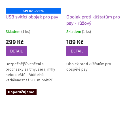
619 Kč
–51 %
USB svítící obojek pro psy
Obojek proti klíšťatům pro
psy - růžový
Skladem
(1 ks)
Skladem
(1 ks)
Průměrné
Průměrné
hodnocení
hodnocení
299 Kč
189 Kč
produktu
produktu
je
je
DETAIL
DETAIL
4,4
4,6
z
z
Bezpečnější venčení a
Obojek proti klíšřatům pro
5
5
procházky za tmy, šera, mlhy
dospělé psy
hvězdiček.
hvězdiček.
nebo deště - Viditelná
vzdálenost až 500 m. Svítící
obojek pro psy, materiál: nylon,
barva: modrá, červená, zelená,
Doporučujeme
červená