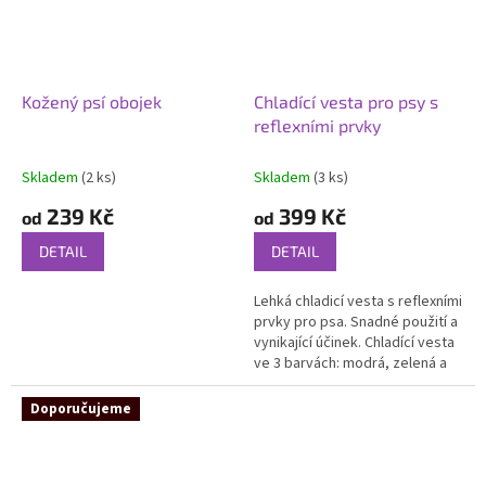
Kožený psí obojek
Chladící vesta pro psy s
reflexními prvky
Skladem
(2 ks)
Skladem
(3 ks)
239 Kč
399 Kč
od
od
DETAIL
DETAIL
Lehká chladicí vesta s reflexními
prvky pro psa. Snadné použití a
vynikající účinek. Chladící vesta
ve 3 barvách: modrá, zelená a
oranžová.
Doporučujeme