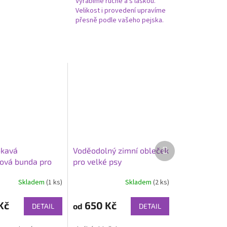
Vyrábíme ručně a s láskou.
Velikost i provedení upravíme
přesně podle vašeho pejska.
Další
kavá
Voděodolný zimní obleček
produkt
lová bunda pro
pro velké psy
k Volt
Skladem
(1 ks)
Skladem
(2 ks)
Průměrné
hodnocení
produktu
Kč
650 Kč
od
DETAIL
DETAIL
je
4,5