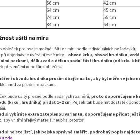
56 cm
42 cm
64 cm
45 cm
74 cm
55 cm
84 cm
64 cm
nost ušití na míru
o obleček pro psa je možné ušít i na míru podle individuálních požadavků.
í při objednávce uvést přesné míry –
obvod krku, obvod hrudníku, vzdá
ními packami, délku zad a délku spodní části hrudníku (od krku k bř
ek při venčení nepočůral obleček.
měření obvodu hrudníku prosím dbejte na to, aby byl měřen v jeho n
kle hned za předními packami.
ček bude ušitý přesně podle zadaných rozměrů,
proto doporučujeme k
du (krku i hrudníku) přidat 1–2 cm
. Pejsek tak bude mít dostatek pohodl
ání.
d si vybíráte extra zateplenou variantu, doporučujeme přidat ješt
c
, aby vnitřní hřejivý materiál neubíral prostor.
d si nejste jistí, jak pejska správně změřit, podrobný popis najdet
ku zde