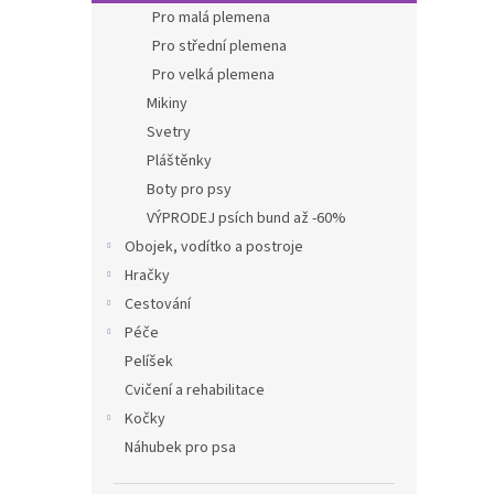
n
Pro malá plemena
e
Pro střední plemena
l
Pro velká plemena
Mikiny
Svetry
Pláštěnky
Boty pro psy
VÝPRODEJ psích bund až -60%
Obojek, vodítko a postroje
Hračky
Cestování
Péče
Pelíšek
Cvičení a rehabilitace
Kočky
Náhubek pro psa