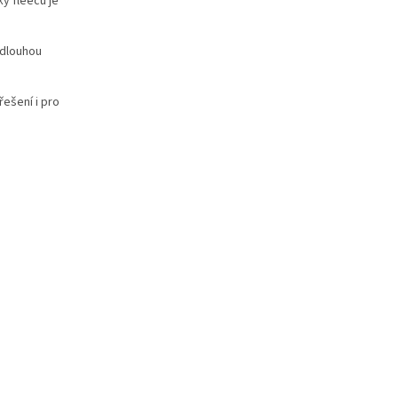
ky fleecu je
 dlouhou
řešení i pro