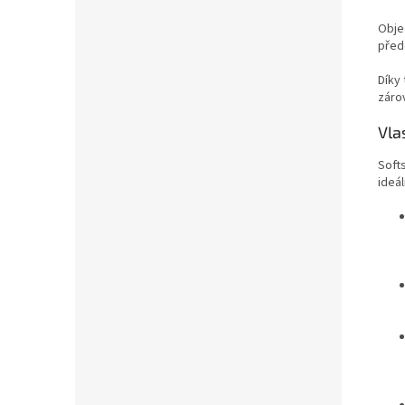
Obje
před
Díky
záro
Vla
Soft
ideá