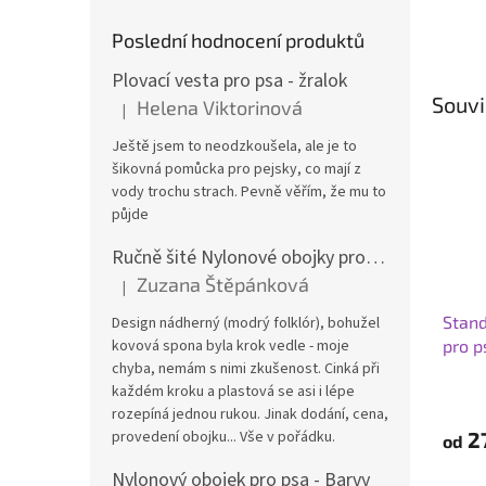
Poslední hodnocení produktů
Plovací vesta pro psa - žralok
Souvi
Helena Viktorinová
|
Hodnocení produktu je 5 z 5 hvězdiček.
Ještě jsem to neodzkoušela, ale je to
šikovná pomůcka pro pejsky, co mají z
vody trochu strach. Pevně věřím, že mu to
půjde
Ručně šité Nylonové obojky pro psa
Zuzana Štěpánková
|
Hodnocení produktu je 4 z 5 hvězdiček.
Stand
Design nádherný (modrý folklór), bohužel
kovová spona byla krok vedle - moje
pro p
chyba, nemám s nimi zkušenost. Cinká při
každém kroku a plastová se asi i lépe
Průmě
hodno
rozepíná jednou rukou. Jinak dodání, cena,
produ
provedení obojku... Vše v pořádku.
2
od
je
4,9
Nylonový obojek pro psa - Barvy