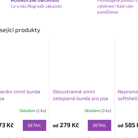
HODNOCENÍ OBCHODU
Potřebujete pomoci s
Co o nás říkají naši zákazníci
výběrem? Rádi vám
pomůžeme
sející produkty
ardní zimní bunda
Oboustranná zimní
Nepromo
sa
zateplená bunda pro psa
softshel
- Packa
psa - Pin
Skladem
(1 ks)
Skladem
(3 ks)
rné
cení
ktu
73 Kč
279 Kč
585 
od
od
DETAIL
DETAIL