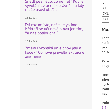
Snědl pes něco, co neměl? Kdy je
L
vyvolání zvracení správné – a kdy
XL
může psovi ublížit
2XL
12.1.2026
3XL
Psi rozumí víc, než si myslíme:
Někteří se učí nová slova jen tím,
Mož
že nás poslouchají
Tent
12.1.2026
Stač
před
Změní Evropská unie chov psů a
koček? Co nová pravidla skutečně
pejs
znamenají
Při 
12.1.2026
obvy
Oble
obvo
dých
Poku
naví
Poku
člán