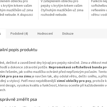
pleném oblečku pro
V zatepleném oblečku pro
Funkční n
 s krytým krkem vašim
pejsky s krytým krkem vašim
softshello
hým mazlíčkům už zima
čtyřnohým mazlíčkům už zima
reflexními 
ček.
ně nebude. K dispozici
rozhodně nebude.
větru i vo
a výběr ze 3 barevných
každodenn
t.
ušít i na m
s
Podobné (4)
Hodnocení
Diskuze
ailní popis produktu
dné, deštivé a zasněžené dny bývají pro pejsky náročné. Zima a vlhkost 
hodlí a dokonce zdravotní potíže.
Nepromokavá softshellová bunda pr
lním řešením, jak svého mazlíčka ochránit před nepříznivým počasím. Tento
ček pro psa na zimu
je navržen tak, aby odolal větru, dešti i sněhu, a přit
lný a stylový. Patří mezi nejoblíbenější
zimní oblečky pro psy
, protože 
rní design, vysokou kvalitu a funkčnost, kterou oceníte při každodenním ve
tech.
 správně změřit psa