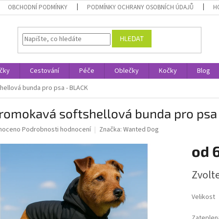
OBCHODNÍ PODMÍNKY
PODMÍNKY OCHRANY OSOBNÍCH ÚDAJŮ
H
HLEDAT
čky
Cestování
Péče
Oblečky
Kočky
Blog
ellová bunda pro psa - BLACK
romokavá softshellová bunda pro psa
né
noceno
Podrobnosti hodnocení
Značka:
Wanted Dog
ní
od
u
Měrná
Zvolt
cena:
ek.
Velikost
Zateplen