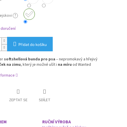
pejskovi
?
 doručení
Přidat do košíku
ter
softshellová bunda pro psa
– nepromokavý a hřejivý
ček na zimu
, který je možné ušít i
na míru
od Wanted
informace
ZEPTAT SE
SDÍLET
REM
RUČNÍ VÝROBA