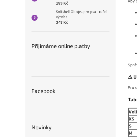
Aby b
189 Kč
Softshell Obojek pro psa - ruční
výroba
247 Kč
Přijímáme online platby
Sprá
⚠️ 
Pro s
Facebook
Tab
Vel
XS
S
Novinky
M