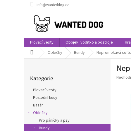
Přejít
info@wanteddog.cz
na
obsah
Plovací vesty
Obojek, vodítko a postroje
Hra
Domů
Oblečky
Bundy
Nepromokavá softsh
P
Nep
o
Přeskočit
s
Průměr
Neohod
Kategorie
kategorie
t
hodnoce
r
produkt
Plovací vesty
a
je
Poslední kusy
0,0
n
z
Bazár
n
5
í
Oblečky
hvězdič
p
Pro páníčky a psy
a
Bundy