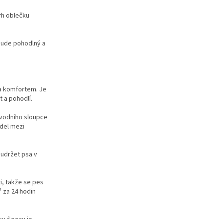
rh oblečku
bude pohodlný a
 a komfortem. Je
t a pohodlí.
vodního sloupce
odel mezi
 udržet psa v
i, takže se pes
² za 24 hodin