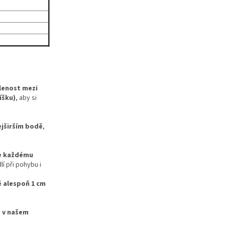
lenost mezi
íšku)
, aby si
ejširším bodě
,
e každému
í při pohybu i
ě alespoň 1 cm
e v našem