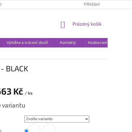
ODNOCENÍ OBCHODU
VÝMĚNA A VRÁCENÍ ZBOŽÍ
Přihlášení
ZPŮSOBY DORUČE
NÁKUPNÍ
Prázdný košík
KOŠÍK
Výměna a vrácení zboží
Kontakty
Hodnocení obchodu
 - BLACK
663 Kč
/ ks
e variantu
á