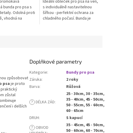
epromokavá
Ideální obleček pro psa na ven,
z
vá bunda pro psa s
s individuálně nastavitelnou
5
detaily. Odolná proti
šířkou - perfektní ochrana za
hvězdiček.
dě, vhodná na
chladného počasí. Bunda je
í procházky. Možné
doplněná o reflexní prvky.
íru od Wanted Dog.
Doplňkové parametry
Kategorie
:
Bundy pro psa
mohou způsobovat
Záruka
:
2 roky
o psa
je proto
Barva
:
Růžová
 praktický
25 - 30cm, 30 - 35cm,
om zůstal
35 - 40cm, 45 - 50cm,
kombinuje
?
DÉLKA ZÁD
:
50 - 55cm, 55 - 60cm,
nčení i delších
60 - 65cm
DRUH
:
S kapucí
35 - 45cm, 45 - 50cm,
?
OBVOD
50 - 60cm, 60 - 70cm,