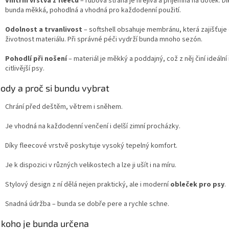
Vnitřní vrstva z fleecu
– rubová strana je hřejivá a příjemná na dotek. Dí
bunda měkká, pohodlná a vhodná pro každodenní použití.
Odolnost a trvanlivost
– softshell obsahuje membránu, která zajišťuje
životnost materiálu. Při správné péči vydrží bunda mnoho sezón.
Pohodlí při nošení
– materiál je měkký a poddajný, což z něj činí ideální 
citlivější psy.
ody a proč si bundu vybrat
Chrání před deštěm, větrem i sněhem.
Je vhodná na každodenní venčení i delší zimní procházky.
Díky fleecové vrstvě poskytuje vysoký tepelný komfort.
Je k dispozici v různých velikostech a lze ji ušít i na míru.
Stylový design z ní dělá nejen praktický, ale i moderní
obleček pro psy
.
Snadná údržba – bunda se dobře pere a rychle schne.
 koho je bunda určena