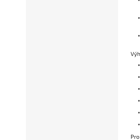
Výh
Pro