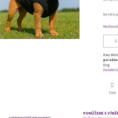
Na míru 
Možnosti
Rain Win
psí oble
Dog.
Detailní 
TISK
POMŮŽEME S VÝBĚ