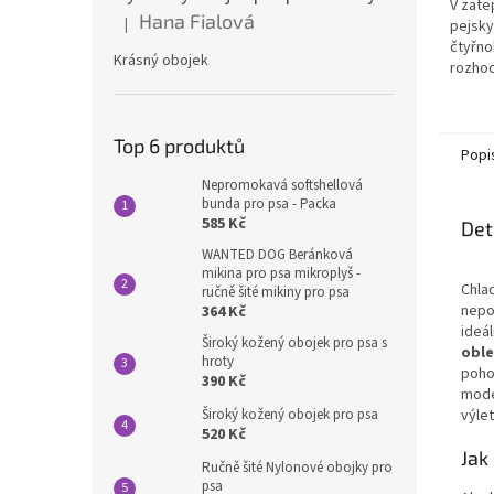
V zate
z
Hana Fialová
|
pejsky
Hodnocení produktu je 5 z 5 hvězdiček.
5
čtyřno
hvězdi
Krásný obojek
rozhod
máte n
varian
Top 6 produktů
Popi
Nepromokavá softshellová
bunda pro psa - Packa
585 Kč
Det
WANTED DOG Beránková
mikina pro psa mikroplyš -
Chla
ručně šité mikiny pro psa
nepo
364 Kč
ideá
Široký kožený obojek pro psa s
oble
hroty
pohod
390 Kč
mode
Široký kožený obojek pro psa
výle
520 Kč
Jak
Ručně šité Nylonové obojky pro
psa