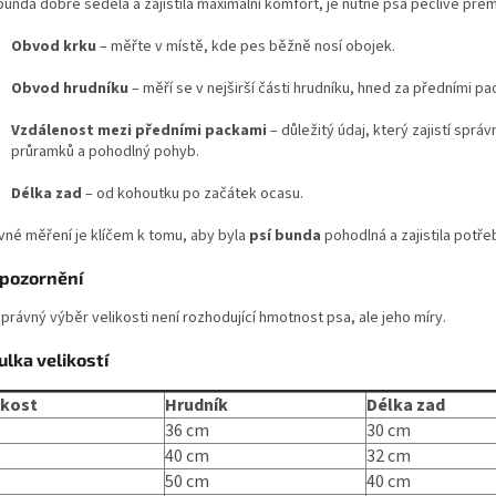
unda dobře seděla a zajistila maximální komfort, je nutné psa pečlivě přem
Obvod krku
– měřte v místě, kde pes běžně nosí obojek.
Obvod hrudníku
– měří se v nejširší části hrudníku, hned za předními pa
Vzdálenost mezi předními packami
– důležitý údaj, který zajistí sprá
průramků a pohodlný pohyb.
Délka zad
– od kohoutku po začátek ocasu.
vné měření je klíčem k tomu, aby byla
psí bunda
pohodlná a zajistila potř
Upozornění
právný výběr velikosti není rozhodující hmotnost psa, ale jeho míry.
ulka velikostí
ikost
Hrudník
Délka zad
36 cm
30 cm
40 cm
32 cm
50 cm
40 cm