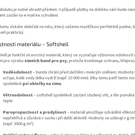
dnávku je nutné uhradit předem. V případě platby na dobírku vám bude náv
em zaslán na e-mail ke schválení.
 tomu získáte obleček na míru, který vašemu mazlíčkovi perfektně padne, 
veň praktický.
stnosti materiálu – Softshell
shell je funkční vícevrstvý materiál, který se vyznačuje výbornou odolností
lní pro výrobu
zimních bund pro psy
, protože kombinuje ochranu, hřejivos
Voděodolnost
– bunda chrání před deštěm i mokrým sněhem. Hodnota 
určuje, kolik vody látka vydrží (např. 10 000 mm). Díky tomu patří tento m
spolehlivé
psí oblečky na zimu
.
Větruodolnost
– softshell spolehlivě zastaví studený vítr, a tím pomáhá
teple.
Paropropustnost a prodyšnost
– materiál umožňuje odvádění vlhkost
nepřehřívá a zůstává v suchu i při delší aktivitě. Hodnoty se udávají v g/m
(např. 3000 g/m²).