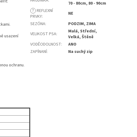
HRUDNÍKA
:
ěřit:
70 - 80cm, 80 - 90cm
?
REFLEXNÍ
NE
PRVKY
:
SEZÓNA
:
PODZIM, ZIMA
ckami.
Malá, Střední,
VELIKOST PSA
:
vné usazení
Velká, Štěně
VODĚODOLNOST
:
ANO
ZAPÍNANÍ
:
Na suchý zip
ebnou ochranu.