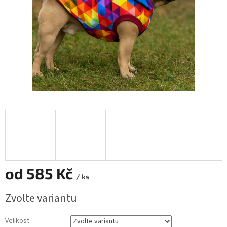
od
585 Kč
/ ks
Měrná
Zvolte variantu
cena:
Velikost