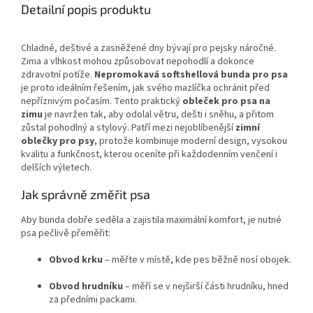
Detailní popis produktu
Chladné, deštivé a zasněžené dny bývají pro pejsky náročné.
Zima a vlhkost mohou způsobovat nepohodlí a dokonce
zdravotní potíže.
Nepromokavá softshellová bunda pro psa
je proto ideálním řešením, jak svého mazlíčka ochránit před
nepříznivým počasím. Tento praktický
obleček pro psa na
zimu
je navržen tak, aby odolal větru, dešti i sněhu, a přitom
zůstal pohodlný a stylový. Patří mezi nejoblíbenější
zimní
oblečky pro psy
, protože kombinuje moderní design, vysokou
kvalitu a funkčnost, kterou oceníte při každodenním venčení i
delších výletech.
Jak správně změřit psa
Aby bunda dobře seděla a zajistila maximální komfort, je nutné
psa pečlivě přeměřit:
Obvod krku
– měřte v místě, kde pes běžně nosí obojek.
Obvod hrudníku
– měří se v nejširší části hrudníku, hned
za předními packami.