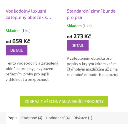
Voděodolný luxusní
Standardní zimní bunda
zateplený obleček s
pro psa
reflexními prvky pro psy
Skladem
(1 ks)
Průměrné
Skladem
(1 ks)
hodnocení
273 Kč
od
produktu
659 Kč
od
je
DETAIL
4,9
DETAIL
z
V zatepleném oblečku pro
5
Tento voděodolný a zateplený
pejsky s krytým krkem vašim
hvězdiček.
obleček pro psy je vybaven
čtyřnohým mazlíčkům už zima
reflexními prvky pro lepší
rozhodně nebude. K dispozici
viditelnost a bezpečnost
máte na výběr ze 3 barevných
vašeho psa ve tmě. Nastavitelná
variant.
konstrukce zajišťuje pohodlné
nošení...
ZOBRAZIT VŠECHNY SOUVISEJÍCÍ PRODUKTY
Popis
Podobné (4)
Hodnocení (4)
Diskuze (1)