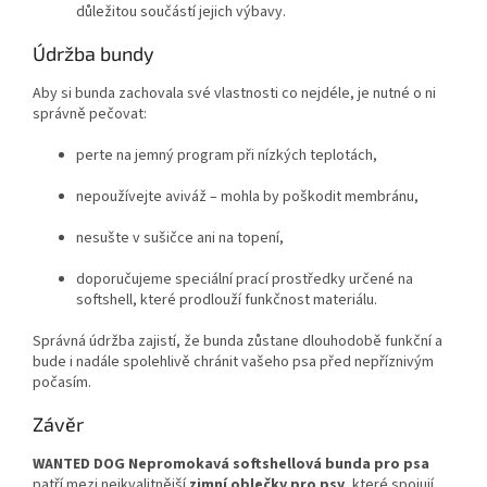
důležitou součástí jejich výbavy.
Údržba bundy
Aby si bunda zachovala své vlastnosti co nejdéle, je nutné o ni
správně pečovat:
perte na jemný program při nízkých teplotách,
nepoužívejte aviváž – mohla by poškodit membránu,
nesušte v sušičce ani na topení,
doporučujeme speciální prací prostředky určené na
softshell, které prodlouží funkčnost materiálu.
Správná údržba zajistí, že bunda zůstane dlouhodobě funkční a
bude i nadále spolehlivě chránit vašeho psa před nepříznivým
počasím.
Závěr
WANTED DOG Nepromokavá softshellová bunda pro psa
patří mezi nejkvalitnější
zimní oblečky pro psy
, které spojují