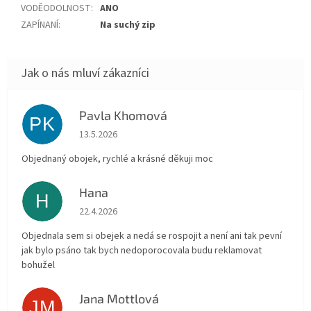
VODĚODOLNOST
:
ANO
ZAPÍNANÍ
:
Na suchý zip
Pavla Khomová
PK
Hodnocení obchodu je 5 z 5 hvězdiček.
13.5.2026
Objednaný obojek, rychlé a krásné děkuji moc
Hana
H
Hodnocení obchodu je 5 z 5 hvězdiček.
22.4.2026
Objednala sem si obejek a nedá se rospojit a není ani tak pevní
jak bylo psáno tak bych nedoporocovala budu reklamovat
bohužel
Jana Mottlová
JM