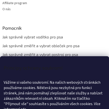
Affiliate program
O nás
Pomocník
Jak správně vybrat vodítko pro psa
Jak správně změřit a vybrat obleček pro psa
Jak správně změřit a vybrat postroj pro psa
Principy ochrany soukromí
Kontakt
Vážíme si vašeho soukromí. Na našich webových stránkách
info
@
wanteddog.cz
používáme cookies. Některá jsou nezbytná pro funkci
Wanted Dog
stránek, jiná nám pomáhají zlepšovat naše služby a nabízet
wanteddogcz
zákazníkům relevantní obsah. Kliknutím na tlačítko
"Přijmout vše" souhlasíte s používáním všech cookies.
Více