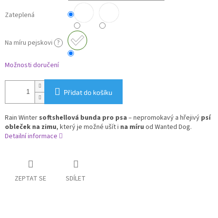
Zateplená
Na míru pejskovi
?
Možnosti doručení
Přidat do košíku
Rain Winter
softshellová bunda pro psa
– nepromokavý a hřejivý
psí
obleček na zimu
, který je možné ušít i
na míru
od Wanted Dog.
Detailní informace
ZEPTAT SE
SDÍLET