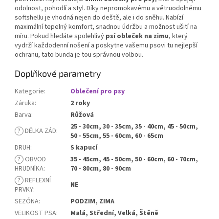
odolnost, pohodlí a styl. Díky nepromokavému a větruodolnému
softshellu je vhodná nejen do deště, ale i do sněhu. Nabízí
maximální tepelný komfort, snadnou údržbu a možnost ušití na
míru. Pokud hledáte spolehlivý
psí obleček na zimu
, který
vydrží každodenní nošení a poskytne vašemu psovi tu nejlepší
ochranu, tato bunda je tou správnou volbou.
Doplňkové parametry
Kategorie
:
Oblečení pro psy
Záruka
:
2 roky
Barva
:
Růžová
25 - 30cm, 30 - 35cm, 35 - 40cm, 45 - 50cm,
?
DÉLKA ZÁD
:
50 - 55cm, 55 - 60cm, 60 - 65cm
DRUH
:
S kapucí
?
OBVOD
35 - 45cm, 45 - 50cm, 50 - 60cm, 60 - 70cm,
HRUDNÍKA
:
70 - 80cm, 80 - 90cm
?
REFLEXNÍ
NE
PRVKY
:
SEZÓNA
:
PODZIM, ZIMA
VELIKOST PSA
:
Malá, Střední, Velká, Štěně