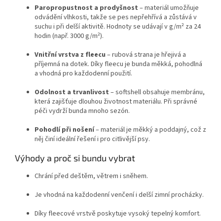
Paropropustnost a prodyšnost
– materiál umožňuje
odvádění vlhkosti, takže se pes nepřehřívá a zůstává v
suchu i při delší aktivitě. Hodnoty se udávají v g/m² za 24
hodin (např. 3000 g/m²).
Vnitřní vrstva z fleecu
– rubová strana je hřejivá a
příjemná na dotek. Díky fleecu je bunda měkká, pohodlná
a vhodná pro každodenní použití.
Odolnost a trvanlivost
– softshell obsahuje membránu,
která zajišťuje dlouhou životnost materiálu. Při správné
péči vydrží bunda mnoho sezón.
Pohodlí při nošení
– materiál je měkký a poddajný, což z
něj činí ideální řešení i pro citlivější psy.
Výhody a proč si bundu vybrat
Chrání před deštěm, větrem i sněhem.
Je vhodná na každodenní venčení i delší zimní procházky.
Díky fleecové vrstvě poskytuje vysoký tepelný komfort.