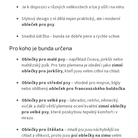
Je k dispozici v různých velikostech a lze ji ušít i na míru.
Stylový design z ní dělá nejen praktický, ale i moderní
obleček pro psy
.
Snadná údržba – bunda se dobře pere a rychle schne.
Pro koho je bunda určena
Oblečky pro malé psy
– například čivava, jorkšír nebo
maltézský psík. Pro tato plemena je ideální i jako
zimní
oblečky pro jorkšíry
, kteří jsou velmi citliví na chlad.
Oblečky pro střední psy
– vhodné pro mopse, bígly
nebo oblíbený
obleček pro francouzského buldočka
.
Oblečky pro velké psy
– labrador, retrívr, německý
ovčák a další větší plemena ocení kvalitní
zimní oblečky
pro velké psy
, které poskytnou tepelný komfort i v
mrazu.
Oblečky pro štěňata
– mladí psi jsou náchylnější na
chlad a vlhkost, proto jsou
psí oblečky na zimu
velmi