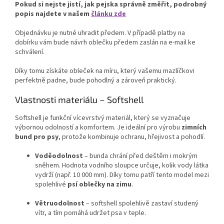
Pokud si nejste jistí, jak pejska správně změřit, podrobný
popis najdete v našem
článku zde
Objednávku je nutné uhradit předem. V případě platby na
dobírku vám bude návrh oblečku předem zaslán na e-mail ke
schválení.
Díky tomu získáte obleček na míru, který vašemu mazlíčkovi
perfektně padne, bude pohodlný a zároveň praktický.
Vlastnosti materiálu – Softshell
Softshell je funkční vícevrstvý materiál, který se vyznačuje
výbornou odolností a komfortem. Je ideální pro výrobu
zimních
bund pro psy
, protože kombinuje ochranu, hřejivost a pohodlí.
Voděodolnost
– bunda chrání před deštěm i mokrým
sněhem. Hodnota vodního sloupce určuje, kolik vody látka
vydrží (např. 10 000 mm). Díky tomu patří tento model mezi
spolehlivé
psí oblečky na zimu
.
Větruodolnost
– softshell spolehlivě zastaví studený
vítr, a tím pomáhá udržet psa v teple.