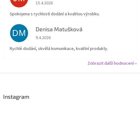
Hodnocení obchodu je 5 z 5 hvězdiček.
15.4.2026
Spokojena s rychlostí dodání a kvalitou výrobku.
Denisa Matušková
DM
Hodnocení obchodu je 5 z 5 hvězdiček.
9.4.2026
Rychlé dodání, skvělá komunikace, kvalitní produkty.
Zobrazit další hodnocení
Z
á
p
a
Instagram
t
í