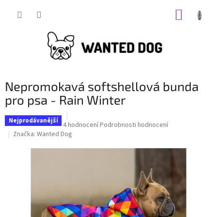
Přejít
NÁKUP
na
obsah
KOŠÍK
Nepromokavá softshellová bunda
pro psa - Rain Winter
Nejprodávanější
Průměrné
4 hodnocení
Podrobnosti hodnocení
hodnocení
Značka:
Wanted Dog
produktu
je
5,0
z
5
hvězdiček.