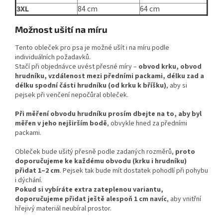
3XL
84 cm
64 cm
Možnost ušití na míru
Tento obleček pro psa je možné ušít i na míru podle
individuálních požadavků.
Stačí při objednávce uvést přesné míry –
obvod krku, obvod
hrudníku, vzdálenost mezi předními packami, délku zad a
délku spodní části hrudníku (od krku k bříšku)
, aby si
pejsek při venčení nepočůral obleček.
Při měření obvodu hrudníku prosím dbejte na to, aby byl
měřen v jeho nejširším bodě
, obvykle hned za předními
packami.
Obleček bude ušitý přesně podle zadaných rozměrů,
proto
doporučujeme ke každému obvodu (krku i hrudníku)
přidat 1–2 cm
. Pejsek tak bude mít dostatek pohodlí při pohybu
i dýchání.
Pokud si vybíráte extra zateplenou variantu,
doporučujeme přidat ještě alespoň 1 cm navíc
, aby vnitřní
hřejivý materiál neubíral prostor.