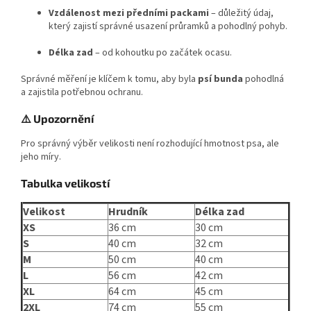
Vzdálenost mezi předními packami
– důležitý údaj,
který zajistí správné usazení průramků a pohodlný pohyb.
Délka zad
– od kohoutku po začátek ocasu.
Správné měření je klíčem k tomu, aby byla
psí bunda
pohodlná
a zajistila potřebnou ochranu.
⚠️ Upozornění
Pro správný výběr velikosti není rozhodující hmotnost psa, ale
jeho míry.
Tabulka velikostí
Velikost
Hrudník
Délka zad
XS
36 cm
30 cm
S
40 cm
32 cm
M
50 cm
40 cm
L
56 cm
42 cm
XL
64 cm
45 cm
2XL
74 cm
55 cm