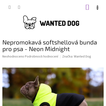
Přejít
NÁKUP
na
obsah
KOŠÍK
Nepromokavá softshellová bunda
pro psa - Neon Midnight
Průměrné
Neohodnoceno
Podrobnosti hodnocení
Značka:
Wanted Dog
hodnocení
produktu
je
0,0
z
5
hvězdiček.