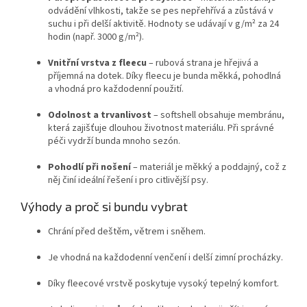
odvádění vlhkosti, takže se pes nepřehřívá a zůstává v
suchu i při delší aktivitě. Hodnoty se udávají v g/m² za 24
hodin (např. 3000 g/m²).
Vnitřní vrstva z fleecu
– rubová strana je hřejivá a
příjemná na dotek. Díky fleecu je bunda měkká, pohodlná
a vhodná pro každodenní použití.
Odolnost a trvanlivost
– softshell obsahuje membránu,
která zajišťuje dlouhou životnost materiálu. Při správné
péči vydrží bunda mnoho sezón.
Pohodlí při nošení
– materiál je měkký a poddajný, což z
něj činí ideální řešení i pro citlivější psy.
Výhody a proč si bundu vybrat
Chrání před deštěm, větrem i sněhem.
Je vhodná na každodenní venčení i delší zimní procházky.
Díky fleecové vrstvě poskytuje vysoký tepelný komfort.