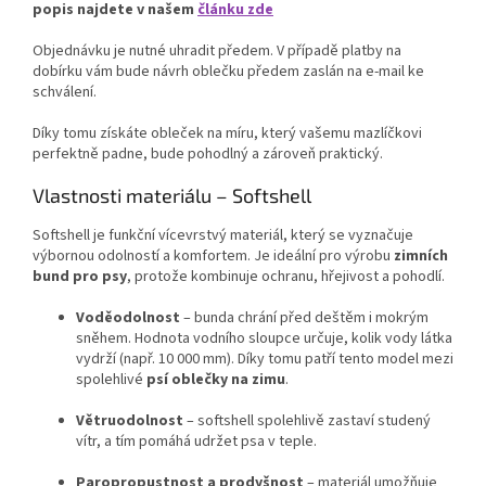
popis najdete v našem
článku zde
Objednávku je nutné uhradit předem. V případě platby na
dobírku vám bude návrh oblečku předem zaslán na e-mail ke
schválení.
Díky tomu získáte obleček na míru, který vašemu mazlíčkovi
perfektně padne, bude pohodlný a zároveň praktický.
Vlastnosti materiálu – Softshell
Softshell je funkční vícevrstvý materiál, který se vyznačuje
výbornou odolností a komfortem. Je ideální pro výrobu
zimních
bund pro psy
, protože kombinuje ochranu, hřejivost a pohodlí.
Voděodolnost
– bunda chrání před deštěm i mokrým
sněhem. Hodnota vodního sloupce určuje, kolik vody látka
vydrží (např. 10 000 mm). Díky tomu patří tento model mezi
spolehlivé
psí oblečky na zimu
.
Větruodolnost
– softshell spolehlivě zastaví studený
vítr, a tím pomáhá udržet psa v teple.
Paropropustnost a prodyšnost
– materiál umožňuje