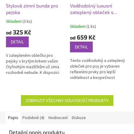
Stylová zimní bunda pro
Voděodolný luxusní
pejska
zateplený obleček s
reflexními prvky pro psy
Skladem
(3 ks)
Průměrné
Skladem
(1 ks)
hodnocení
325 Kč
od
produktu
659 Kč
od
je
DETAIL
5,0
DETAIL
z
V zatepleném oblečku pro
5
Tento voděodolný a zateplený
pejsky s krytým krkem vašim
hvězdiček.
obleček pro psy je vybaven
čtyřnohým mazlíčkům už zima
reflexními prvky pro lepší
rozhodně nebude. K dispozici
viditelnost a bezpečnost
máte na výběr ze 2 barevných
vašeho psa ve tmě. Nastavitelná
variant.
konstrukce zajišťuje pohodlné
nošení...
ZOBRAZIT VŠECHNY SOUVISEJÍCÍ PRODUKTY
Popis
Podobné (4)
Hodnocení
Diskuze
Detailní popis produktu