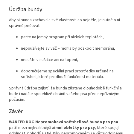
Údržba bundy
Aby si bunda zachovala své vlastnosti co nejdéle, je nutné o ni
správně pečovat:
perte na jemný program při nízkých teplotách,
nepoužívejte aviváž – mohla by poškodit membránu,
nesušte v sušičce ani na topení,
doporučujeme speciální prací prostředky určené na
softshell, které prodlouží funkčnost materiálu.
Správná údržba zajistí, že bunda zůstane dlouhodobě funkční a
bude i nadále spolehlivě chránit vašeho psa před nepříznivým
počasím.
Závěr
WANTED DOG Nepromokavá softshellová bunda pro psa
patří mezi nejkvalitnější
zimní oblečky pro psy
, které spojují
odolnost, pohodlí a styl. Díky nepromokavému a větruodolnému