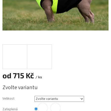
od
715 Kč
/ ks
Měrná
Zvolte variantu
cena:
Velikost
Zateplená