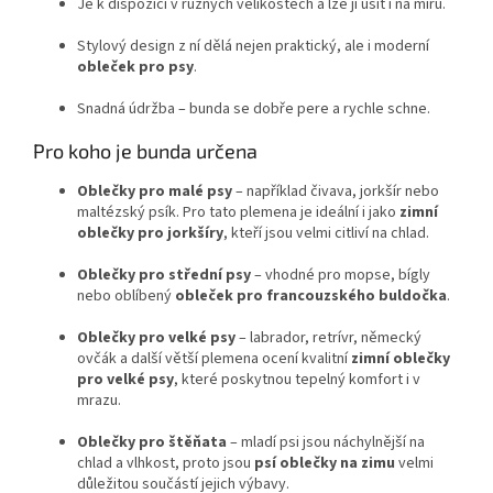
Je k dispozici v různých velikostech a lze ji ušít i na míru.
Stylový design z ní dělá nejen praktický, ale i moderní
obleček pro psy
.
Snadná údržba – bunda se dobře pere a rychle schne.
Pro koho je bunda určena
Oblečky pro malé psy
– například čivava, jorkšír nebo
maltézský psík. Pro tato plemena je ideální i jako
zimní
oblečky pro jorkšíry
, kteří jsou velmi citliví na chlad.
Oblečky pro střední psy
– vhodné pro mopse, bígly
nebo oblíbený
obleček pro francouzského buldočka
.
Oblečky pro velké psy
– labrador, retrívr, německý
ovčák a další větší plemena ocení kvalitní
zimní oblečky
pro velké psy
, které poskytnou tepelný komfort i v
mrazu.
Oblečky pro štěňata
– mladí psi jsou náchylnější na
chlad a vlhkost, proto jsou
psí oblečky na zimu
velmi
důležitou součástí jejich výbavy.