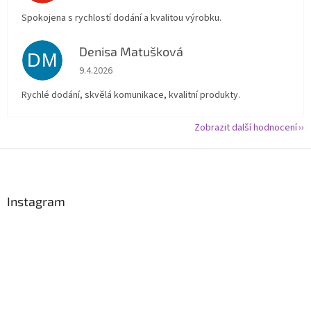
Spokojena s rychlostí dodání a kvalitou výrobku.
Denisa Matušková
DM
Hodnocení obchodu je 5 z 5 hvězdiček.
9.4.2026
Rychlé dodání, skvělá komunikace, kvalitní produkty.
Zobrazit další hodnocení
Z
á
p
a
Instagram
t
í