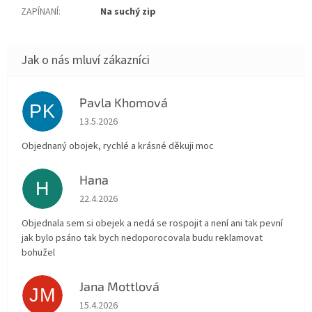
ZAPÍNANÍ
:
Na suchý zip
Pavla Khomová
PK
Hodnocení obchodu je 5 z 5 hvězdiček.
13.5.2026
Objednaný obojek, rychlé a krásné děkuji moc
Hana
H
Hodnocení obchodu je 5 z 5 hvězdiček.
22.4.2026
Objednala sem si obejek a nedá se rospojit a není ani tak pevní
jak bylo psáno tak bych nedoporocovala budu reklamovat
bohužel
Jana Mottlová
JM
Hodnocení obchodu je 5 z 5 hvězdiček.
15.4.2026