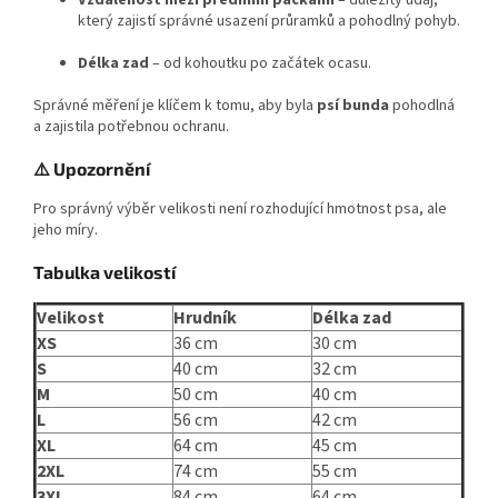
který zajistí správné usazení průramků a pohodlný pohyb.
Délka zad
– od kohoutku po začátek ocasu.
Správné měření je klíčem k tomu, aby byla
psí bunda
pohodlná
a zajistila potřebnou ochranu.
⚠️ Upozornění
Pro správný výběr velikosti není rozhodující hmotnost psa, ale
jeho míry.
Tabulka velikostí
Velikost
Hrudník
Délka zad
XS
36 cm
30 cm
S
40 cm
32 cm
M
50 cm
40 cm
L
56 cm
42 cm
XL
64 cm
45 cm
2XL
74 cm
55 cm
3XL
84 cm
64 cm