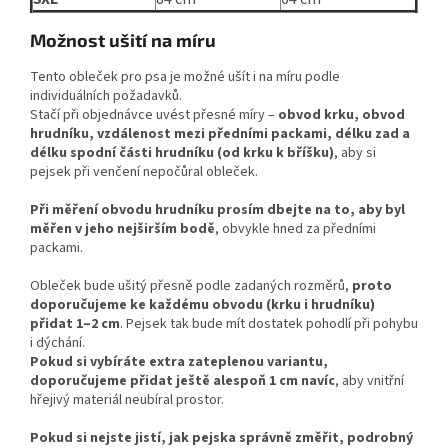
Možnost ušití na míru
Tento obleček pro psa je možné ušít i na míru podle
individuálních požadavků.
Stačí při objednávce uvést přesné míry –
obvod krku, obvod
hrudníku, vzdálenost mezi předními packami, délku zad a
délku spodní části hrudníku (od krku k bříšku)
, aby si
pejsek při venčení nepočůral obleček.
Při měření obvodu hrudníku prosím dbejte na to, aby byl
měřen v jeho nejširším bodě
, obvykle hned za předními
packami.
Obleček bude ušitý přesně podle zadaných rozměrů,
proto
doporučujeme ke každému obvodu (krku i hrudníku)
přidat 1–2 cm
. Pejsek tak bude mít dostatek pohodlí při pohybu
i dýchání.
Pokud si vybíráte extra zateplenou variantu,
doporučujeme přidat ještě alespoň 1 cm navíc
, aby vnitřní
hřejivý materiál neubíral prostor.
Pokud si nejste jistí, jak pejska správně změřit, podrobný