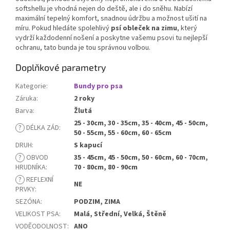
softshellu je vhodná nejen do deště, ale i do sněhu. Nabízí
maximální tepelný komfort, snadnou údržbu a možnost ušití na
míru. Pokud hledáte spolehlivý
psí obleček na zimu
, který
vydrží každodenní nošení a poskytne vašemu psovi tu nejlepší
ochranu, tato bunda je tou správnou volbou.
Doplňkové parametry
Kategorie
:
Bundy pro psa
Záruka
:
2 roky
Barva
:
Žlutá
25 - 30cm, 30 - 35cm, 35 - 40cm, 45 - 50cm,
?
DÉLKA ZÁD
:
50 - 55cm, 55 - 60cm, 60 - 65cm
DRUH
:
S kapucí
?
OBVOD
35 - 45cm, 45 - 50cm, 50 - 60cm, 60 - 70cm,
HRUDNÍKA
:
70 - 80cm, 80 - 90cm
?
REFLEXNÍ
NE
PRVKY
:
SEZÓNA
:
PODZIM, ZIMA
VELIKOST PSA
:
Malá, Střední, Velká, Štěně
VODĚODOLNOST
:
ANO