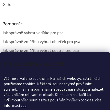
O nás
Pomocník
Jak správně vybrat vodítko pro psa
Jak správně změřit a vybrat obleček pro psa
Jak správně změřit a vybrat postroj pro psa
Principy ochrany soukromí
Kontakt
Vážíme si vašeho soukromí. Na našich webových stránkách
info
@
wanteddog.cz
používáme cookies. Některá jsou nezbytná pro funkci
Wanted Dog
stránek, jiná nám pomáhají zlepšovat naše služby a nabízet
wanteddogcz
zákazníkům relevantní obsah. Kliknutím na tlačítko
"Přijmout vše" souhlasíte s používáním všech cookies.
Více
informací
zde
.