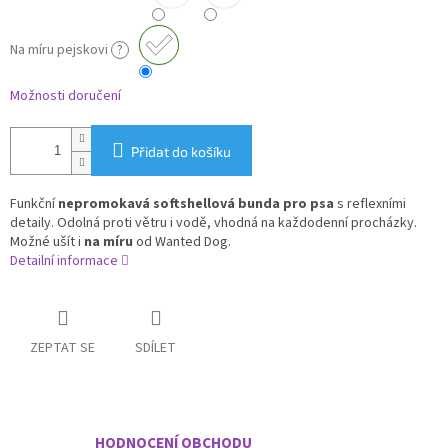
Na míru pejskovi
?
Možnosti doručení
Přidat do košíku
Funkční
nepromokavá softshellová bunda pro psa
s reflexními
detaily. Odolná proti větru i vodě, vhodná na každodenní procházky.
Možné ušít i
na míru
od Wanted Dog.
Detailní informace
ZEPTAT SE
SDÍLET
HODNOCENÍ OBCHODU