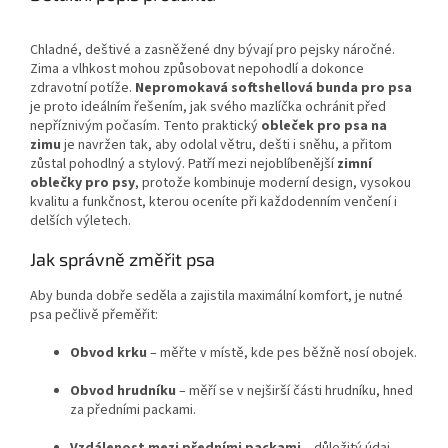
Chladné, deštivé a zasněžené dny bývají pro pejsky náročné.
Zima a vlhkost mohou způsobovat nepohodlí a dokonce
zdravotní potíže.
Nepromokavá softshellová bunda pro psa
je proto ideálním řešením, jak svého mazlíčka ochránit před
nepříznivým počasím. Tento praktický
obleček pro psa na
zimu
je navržen tak, aby odolal větru, dešti i sněhu, a přitom
zůstal pohodlný a stylový. Patří mezi nejoblíbenější
zimní
oblečky pro psy
, protože kombinuje moderní design, vysokou
kvalitu a funkčnost, kterou oceníte při každodenním venčení i
delších výletech.
Jak správně změřit psa
Aby bunda dobře seděla a zajistila maximální komfort, je nutné
psa pečlivě přeměřit:
Obvod krku
– měřte v místě, kde pes běžně nosí obojek.
Obvod hrudníku
– měří se v nejširší části hrudníku, hned
za předními packami.
Vzdálenost mezi předními packami
– důležitý údaj,