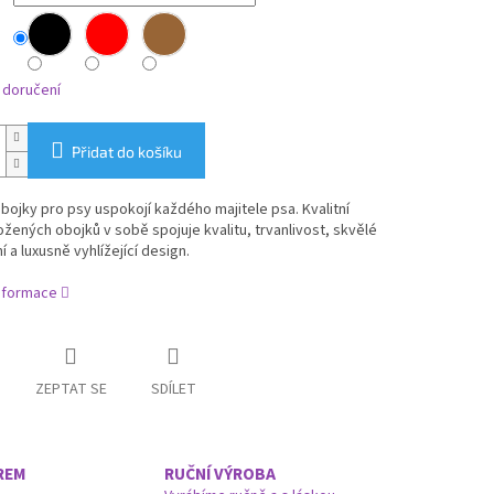
 doručení
Přidat do košíku
ojky pro psy uspokojí každého majitele psa. Kvalitní
žených obojků v sobě spojuje kvalitu, trvanlivost, skvělé
 a luxusně vyhlížející design.
informace
ZEPTAT SE
SDÍLET
REM
RUČNÍ VÝROBA