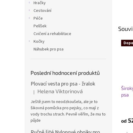
Hračky
Cestování
Péče
Pelíšek
Souvi
Cvičení a rehabilitace
Kočky
Dopo
Náhubek pro psa
Poslední hodnocení produktů
Plovací vesta pro psa - žralok
Širok
Helena Viktorinová
|
Hodnocení produktu je 5 z 5 hvězdiček.
psa
Ještě jsem to neodzkoušela, ale je to
Průmě
šikovná pomůcka pro pejsky, co mají z
hodno
vody trochu strach. Pevně věřím, že mu to
produ
5
půjde
od
je
5,0
Ručně šité Nylonové obojky pro psa