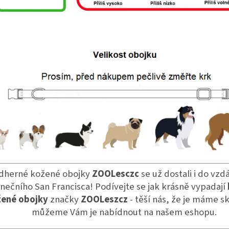
dherné kožené obojky
ZOOLesczc
se už dostali i do vzd
unečního San Francisca! Podívejte se jak krásně vypadají
žené obojky
značky
ZOOLeszcz
- těší nás, že je máme s
můžeme Vám je nabídnout na našem eshopu.