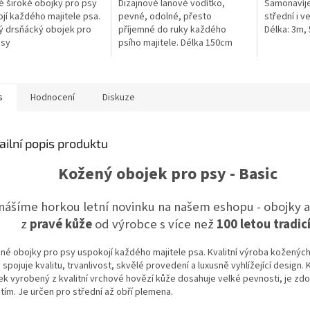
 široké obojky pro psy
Dizajnové lanové vodítko,
Samonavíje
z
jí každého majitele psa.
pevné, odolné, přesto
střední i v
5
ý drsňácký obojek pro
příjemné do ruky každého
Délka: 3m,
ček.
hvězdiček.
psy
psího majitele. Délka 150cm
s
Hodnocení
Diskuze
ailní popis produktu
Kožený obojek pro psy - Basic
inášíme horkou letní novinku na našem eshopu - obojky a
z
pravé kůže
od výrobce s více než
100 letou tradic
né obojky pro psy uspokojí každého majitele psa. Kvalitní výroba kožených
spojuje kvalitu, trvanlivost, skvělé provedení a luxusně vyhlížející design.
ek vyrobený z kvalitní vrchové hovězí kůže dosahuje velké pevnosti, je zd
tím. Je určen pro střední až obří plemena.