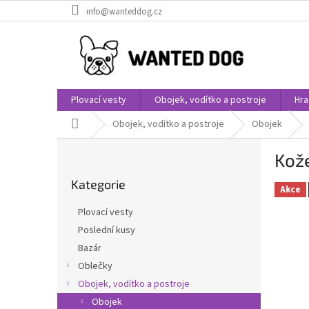
Přejít
info@wanteddog.cz
na
obsah
Plovací vesty
Obojek, vodítko a postroje
Hra
Domů
Obojek, vodítko a postroje
Obojek
P
Kože
o
Přeskočit
s
Kategorie
kategorie
t
Akce
r
Plovací vesty
a
Poslední kusy
n
Bazár
n
í
Oblečky
p
Obojek, vodítko a postroje
a
Obojek