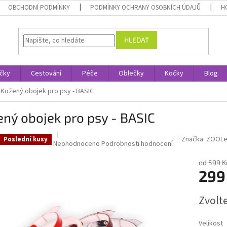
OBCHODNÍ PODMÍNKY
PODMÍNKY OCHRANY OSOBNÍCH ÚDAJŮ
H
HLEDAT
čky
Cestování
Péče
Oblečky
Kočky
Blog
Kožený obojek pro psy - BASIC
ný obojek pro psy - BASIC
Značka:
ZOOLe
Poslední kusy
Průměrné
Neohodnoceno
Podrobnosti hodnocení
hodnocení
produktu
od 599 K
299
je
0,0
z
Měrná
Zvolt
5
cena:
hvězdiček.
Velikost