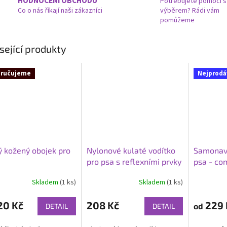
HODNOCENÍ OBCHODU
Potřebujete pomoci s
Co o nás říkají naši zákazníci
výběrem? Rádi vám
pomůžeme
sející produkty
ručujeme
Nejprodá
ý kožený obojek pro
Nylonové kulaté vodítko
Samonaví
pro psa s reflexními prvky
psa - co
Skladem
(1 ks)
Skladem
(1 ks)
rné
Průměrné
cení
hodnocení
ktu
produktu
20 Kč
208 Kč
229 
od
DETAIL
DETAIL
je
3,0