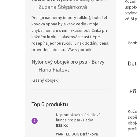
Kožené
z
Zuzana Štěpánková
uspoko
|
5
Hodnocení produktu je 4 z 5 hvězdiček.
Stylov
hvězdi
Design nádherný (modrý folklór), bohužel
větší 
kovová spona byla krok vedle - moje
chyba, nemám s nimi zkušenost. Cinká při
každém kroku a plastová se asi i lépe
Popi
rozepíná jednou rukou. Jinak dodání, cena,
provedení obojku... Vše v pořádku.
Nylonový obojek pro psa - Barvy
Det
Hana Fialová
|
Hodnocení produktu je 5 z 5 hvězdiček.
Krásný obojek
Př
Top 6 produktů
Kože
Nepromokavá softshellová
sobě 
bunda pro psa - Packa
oboj
585 Kč
proši
WANTED DOG Beránková