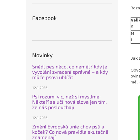
Rozm
Facebook
Veli
S
M
L
Novinky
Jak 
Snědl pes něco, co neměl? Kdy je
Obvo
vyvolání zvracení správné – a kdy
ovin
může psovi ublížit
měli
12.1.2026
Psi rozumí víc, než si myslíme:
Někteří se učí nová slova jen tím,
že nás poslouchají
12.1.2026
Změní Evropská unie chov psů a
koček? Co nová pravidla skutečně
znamenají