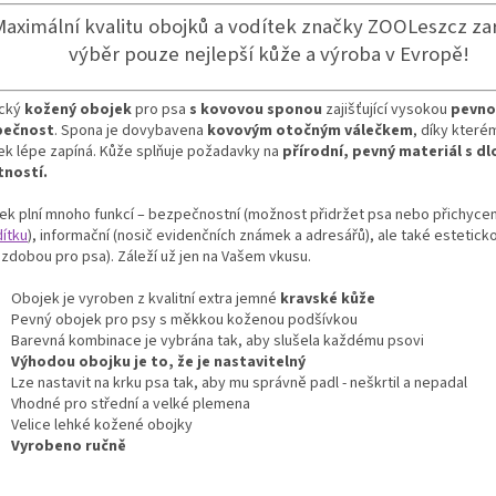
Maximální kvalitu obojků a vodítek značky ZOOLeszcz za
výběr pouze nejlepší kůže a výroba v Evropě!
ický
kožený obojek
pro psa
s kovovou sponou
zajišťující vysokou
pevno
pečnost
. Spona je dovybavena
kovovým otočným válečkem
, díky které
ek lépe zapíná. Kůže splňuje požadavky na
přírodní, pevný materiál s d
tností.
ek plní mnoho funkcí – bezpečnostní (možnost přidržet psa nebo přichycen
ítku
), informační (nosič evidenčních známek a adresářů), ale také estetic
ozdobou pro psa). Záleží už jen na Vašem vkusu.
Obojek je vyroben z kvalitní extra jemné
kravské kůže
Pevný obojek pro psy s měkkou koženou podšívkou
Barevná kombinace je vybrána tak, aby slušela každému psovi
Výhodou obojku je to, že je nastavitelný
Lze nastavit na krku psa tak, aby mu správně padl - neškrtil a nepadal
Vhodné pro střední a velké plemena
Velice lehké kožené obojky
Vyrobeno ručně