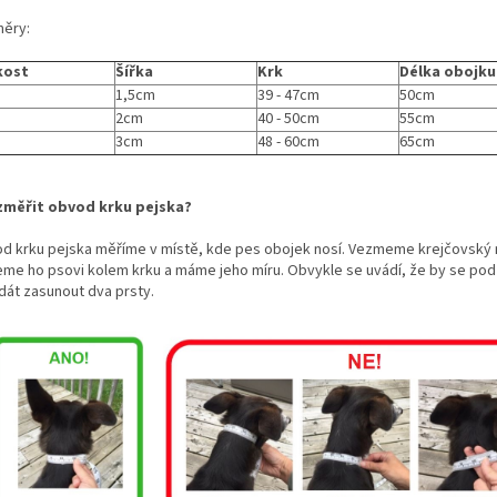
ěry:
kost
Šířka
Krk
Délka obojku
1,5cm
39 - 47cm
50cm
2cm
40 - 50cm
55cm
3cm
48 - 60cm
65cm
změřit obvod krku pejska?
d krku pejska měříme v místě, kde pes obojek nosí. Vezmeme krejčovský 
eme ho psovi kolem krku a máme jeho míru. Obvykle se uvádí, že by se pod
 dát zasunout dva prsty.