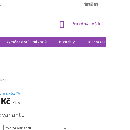
ODNOCENÍ OBCHODU
VÝMĚNA A VRÁCENÍ ZBOŽÍ
Přihlášení
ZPŮSOBY DORUČE
NÁKUPNÍ
Prázdný košík
KOŠÍK
Výměna a vrácení zboží
Kontakty
Hodnocení obchodu
szcz
č
až –62 %
 Kč
/ ks
e variantu