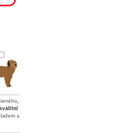
áleného,
kvalitní
kladem a