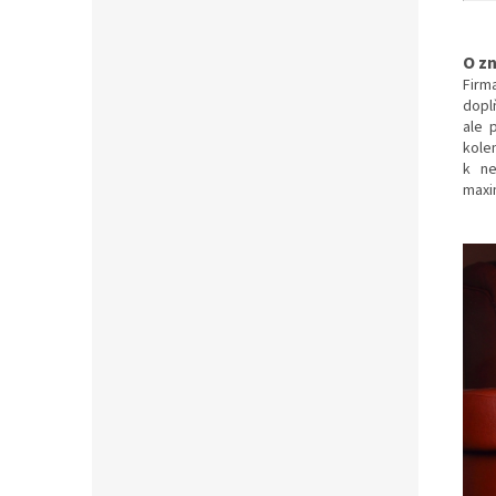
O z
Firm
dopl
ale 
kole
k ne
maxi