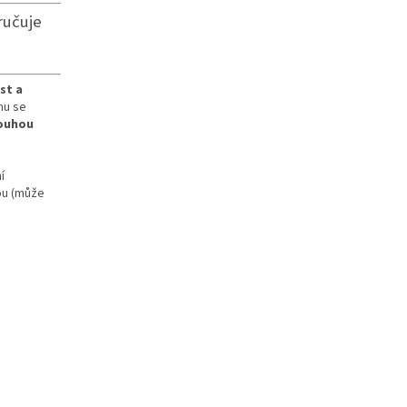
ručuje
st a
mu se
louhou
í
kou (může