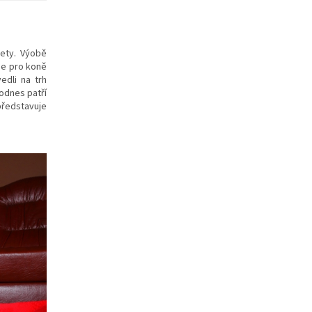
lety. Výobě
oje pro koně
edli na trh
dodnes patří
ředstavuje