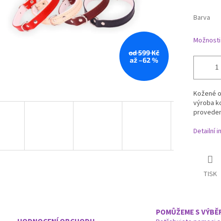
Barva
Možnosti
od 599 Kč
až –62 %
Kožené ob
výroba ko
provedení
Detailní 
TISK
POMŮŽEME S VÝBĚ