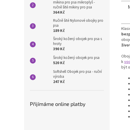
mikina pro psa mikroplyš -
ručně šité mikiny pro psa
364 Kč
Ručně šité Nylonové obojky pro
psa
Klas
189 Kč
bez
Široký kožený obojek pro psa s
oboj
hroty
živo
390 Kč
Oboj
Široký kožený obojek pro psa
k
vod
520 Kč
být 
Softshell Obojek pro psa - ruční
výroba
247 Kč
Přijímáme online platby