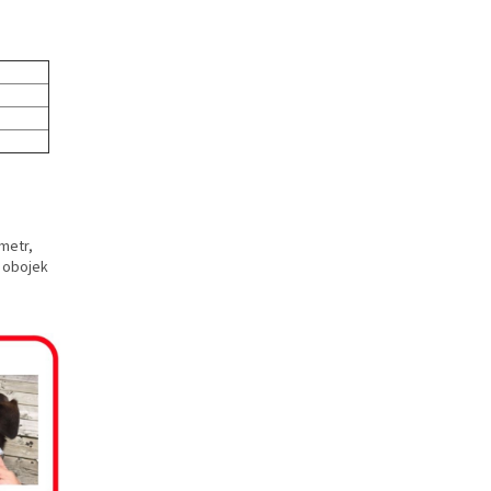
metr,
 obojek