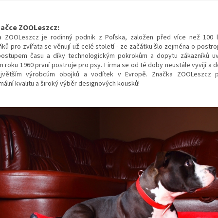
načce ZOOLeszcz:
a ZOOLeszcz je rodinný podnik z Poľska, založen před více než 100 
ňků pro zvířata se věnují už celé století - ze začátku šlo zejména o postr
postupem času a díky technologickým pokrokům a dopytu zákazníků uv
m roku 1960 první postroje pro psy. Firma se od té doby neustále vyvíjí a 
jvětším výrobcúm obojků a vodítek v Evropě. Značka ZOOLeszcz p
mální kvalitu a široký výběr designových kousků!