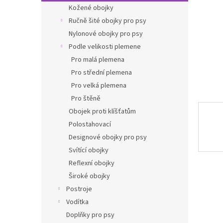
n
Kožené obojky
e
Ručně šité obojky pro psy
l
Nylonové obojky pro psy
Podle velikosti plemene
Pro malá plemena
Pro střední plemena
Pro velká plemena
Pro štěně
Obojek proti klíšťatům
Polostahovací
Designové obojky pro psy
Svítící obojky
Reflexní obojky
Široké obojky
Postroje
Vodítka
Doplňky pro psy