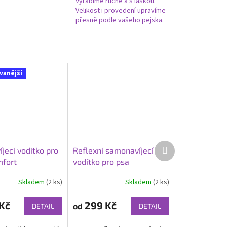
Vyrábíme ručně a s láskou.
Velikost i provedení upravíme
přesně podle vašeho pejska.
vanější
Další
jecí vodítko pro
Reflexní samonavíjecí
produkt
mfort
vodítko pro psa
Skladem
(2 ks)
Skladem
(2 ks)
Kč
299 Kč
od
DETAIL
DETAIL