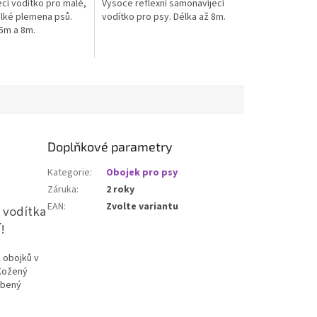
cí vodítko pro malé,
Vysoce reflexní samonavíjecí
elké plemena psů.
vodítko pro psy. Délka až 8m.
 5m a 8m.
Doplňkové parametry
Kategorie
:
Obojek pro psy
Záruka
:
2 roky
EAN
:
Zvolte variantu
 vodítka
í
!
 obojků v
Kožený
obený