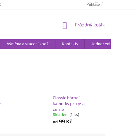
ODNOCENÍ OBCHODU
VÝMĚNA A VRÁCENÍ ZBOŽÍ
Přihlášení
ZPŮSOBY DORUČE
NÁKUPNÍ
Prázdný košík
KOŠÍK
Výměna a vrácení zboží
Kontakty
Hodnocení obchodu
Classic hárací
 s
kalhotky pro psa -
černé
Skladem
(1 ks)
99 Kč
od