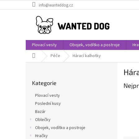
Přejít
info@wanteddog.cz
na
obsah
Plovací vesty
Obojek, vodítko a postroje
Hra
Domů
Péče
Hárací kalhotky
P
Hára
o
Přeskočit
s
Kategorie
kategorie
Nejpr
t
r
Plovací vesty
a
Poslední kusy
n
Bazár
n
í
Oblečky
p
Obojek, vodítko a postroje
a
Hračky