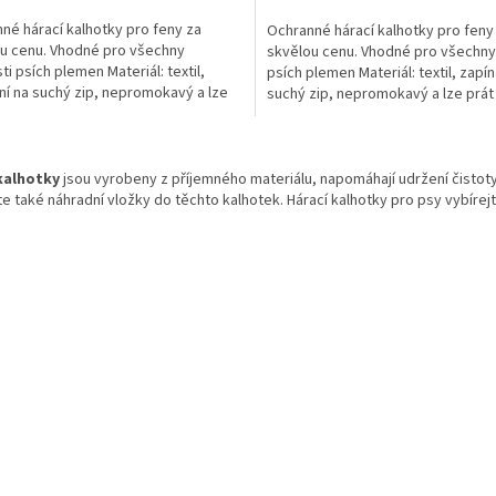
né hárací kalhotky pro feny za
Ochranné hárací kalhotky pro feny
u cenu. Vhodné pro všechny
skvělou cenu. Vhodné pro všechny 
ti psích plemen Materiál: textil,
psích plemen Materiál: textil, zapín
ní na suchý zip, nepromokavý a lze
suchý zip, nepromokavý a lze prát
 pračce
O
v
kalhotky
jsou vyrobeny z příjemného materiálu, napomáhají udržení čistoty 
l
e také náhradní vložky do těchto kalhotek. Hárací kalhotky pro psy vybírejte
á
d
a
c
í
p
r
v
k
y
v
ý
p
i