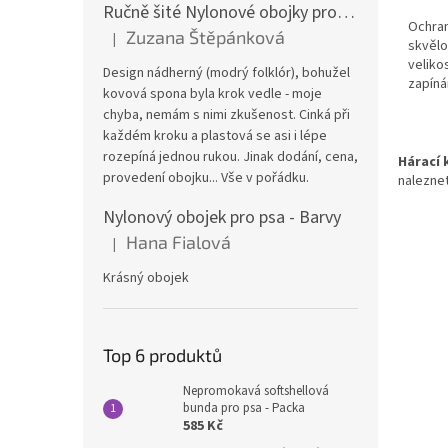
Ručně šité Nylonové obojky pro psa
Ochran
Zuzana Štěpánková
|
Hodnocení produktu je 4 z 5 hvězdiček.
skvělo
velikos
Design nádherný (modrý folklór), bohužel
zapíná
kovová spona byla krok vedle - moje
prát v
chyba, nemám s nimi zkušenost. Cinká při
každém kroku a plastová se asi i lépe
rozepíná jednou rukou. Jinak dodání, cena,
Hárací 
provedení obojku... Vše v pořádku.
naleznet
Nylonový obojek pro psa - Barvy
Hana Fialová
|
Hodnocení produktu je 5 z 5 hvězdiček.
Krásný obojek
Top 6 produktů
Nepromokavá softshellová
bunda pro psa - Packa
585 Kč