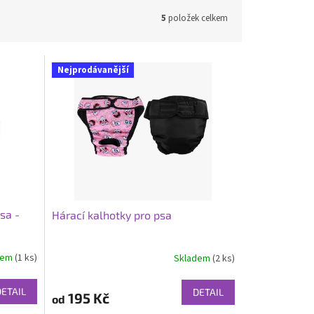
5
položek celkem
Nejprodávanější
sa -
Hárací kalhotky pro psa
dem
(1 ks)
Skladem
(2 ks)
Průměrné
hodnocení
produktu
DETAIL
DETAIL
195 Kč
od
je
5,0