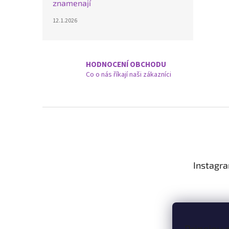
znamenají
12.1.2026
HODNOCENÍ OBCHODU
Co o nás říkají naši zákazníci
Z
á
p
a
t
Instagr
í
Principy