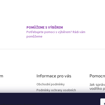
POMŮŽEME S VÝBĚREM
Potřebujete pomoci s výběrem? Rádi vám
pomůžeme
am
Informace pro vás
Pomocn
Obchodní podmínky
Jak sprá
vodítko 
Podmínky ochrany osobních
údajů
Jak sprá
Hodnocení obchodu
vybrat o
 ochrany soukromí