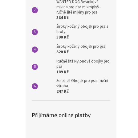
WANTED DOG Beránková
mikina pro psa mikroplyš -
ručně šité mikiny pro psa
364 Kč
Široký kožený obojek pro psa s
hroty
390 Kč
Široký kožený obojek pro psa
520 Kč
Ručně šité Nylonové obojky pro
psa
189 Kč
Softshell Obojek pro psa - ruční
výroba
247 Kč
Přijímáme online platby