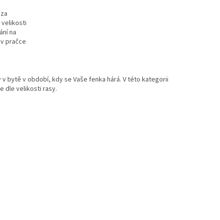
 za
velikosti
ání na
 v pračce
v bytě v období, kdy se Vaše fenka hárá. V této kategorii
 dle velikosti rasy.