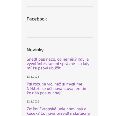
Facebook
Novinky
Snědl pes něco, co neměl? Kdy je
vyvolání zvracení správné – a kdy
může psovi ublížit
12.1.2026
Psi rozumí víc, než si myslíme:
Někteří se učí nová slova jen tím,
že nás poslouchají
12.1.2026
Změní Evropská unie chov psů a
koček? Co nová pravidla skutečně