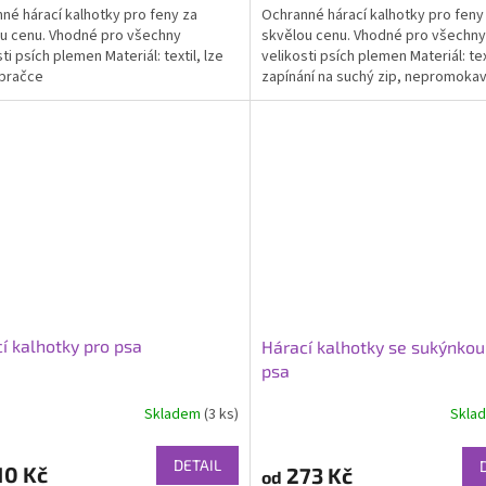
né hárací kalhotky pro feny za
Ochranné hárací kalhotky pro feny
u cenu. Vhodné pro všechny
skvělou cenu. Vhodné pro všechny
ti psích plemen Materiál: textil, lze
velikosti psích plemen Materiál: tex
ček.
 pračce
zapínání na suchý zip, nepromokav
prát v pračce
í kalhotky pro psa
Hárací kalhotky se sukýnkou
psa
Skladem
(3 ks)
Skla
DETAIL
10 Kč
273 Kč
od