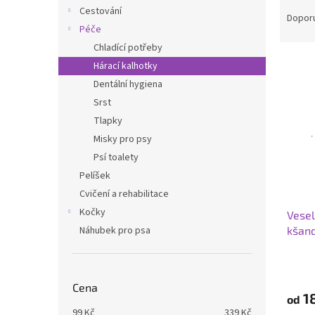
Ř
n
Cestování
a
e
Dopor
Péče
z
l
e
Chladící potřeby
V
n
Hárací kalhotky
ý
í
Dentální hygiena
p
p
Srst
i
r
Tlapky
s
o
p
Misky pro psy
d
r
u
Psí toalety
o
k
Pelíšek
d
t
Cvičení a rehabilitace
u
ů
Kočky
Vesel
k
kšan
Náhubek pro psa
t
ů
Průmě
hodno
produ
Cena
1
od
je
99
Kč
339
Kč
5,0