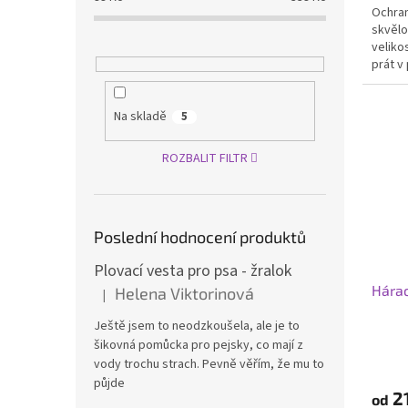
Ochran
z
skvělo
5
velikos
hvězdi
prát v
Na skladě
5
ROZBALIT FILTR
Poslední hodnocení produktů
Plovací vesta pro psa - žralok
Hárac
Helena Viktorinová
|
Hodnocení produktu je 5 z 5 hvězdiček.
Ještě jsem to neodzkoušela, ale je to
šikovná pomůcka pro pejsky, co mají z
vody trochu strach. Pevně věřím, že mu to
půjde
2
od