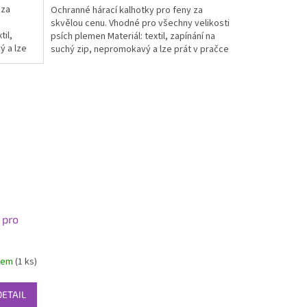
 za
Ochranné hárací kalhotky pro feny za
z
skvělou cenu. Vhodné pro všechny velikosti
5
til,
psích plemen Materiál: textil, zapínání na
hvězdiček.
ý a lze
suchý zip, nepromokavý a lze prát v pračce
 pro
dem
(1 ks)
DETAIL