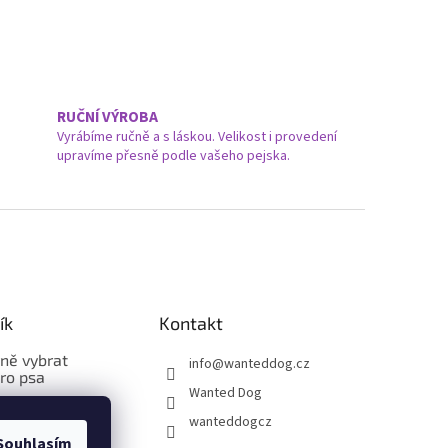
RUČNÍ VÝROBA
Vyrábíme ručně a s láskou. Velikost i provedení
upravíme přesně podle vašeho pejska.
ík
Kontakt
vně vybrat
info
@
wanteddog.cz
pro psa
Wanted Dog
vně změřit a
wanteddogcz
bleček pro psa
Souhlasím