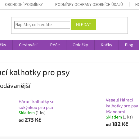
OBCHODNÍ PODMÍNKY
PODMÍNKY OCHRANY OSOBNÍCH ÚDAJŮ
H
HLEDAT
čky
Cestování
Péče
Oblečky
Kočky
Blog
cí kalhotky pro psy
odávanější
Veselé Hárací
Hárací kalhotky se
kalhotky pro psa
sukýnkou pro psa
kšandami
Skladem
(1 ks)
Skladem
(1 ks)
273 Kč
od
182 Kč
od