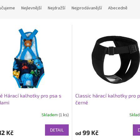
učujeme
Nejlevnější
Nejdražší
Nejprodávanější
Abecedně
é Hárací kalhotky pro psa s
Classic hárací kalhotky pro p
dami
černé
Skladem
(1 ks)
Skla
rné
cení
ktu
DETAIL
82 Kč
99 Kč
od