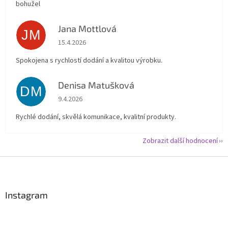
bohužel
Jana Mottlová
JM
Hodnocení obchodu je 5 z 5 hvězdiček.
15.4.2026
Spokojena s rychlostí dodání a kvalitou výrobku.
Denisa Matušková
DM
Hodnocení obchodu je 5 z 5 hvězdiček.
9.4.2026
Rychlé dodání, skvělá komunikace, kvalitní produkty.
Zobrazit další hodnocení
Z
á
p
a
Instagram
t
í