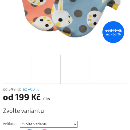
od 549 Kč
až –63 %
od 549 Kč
až –63 %
od
199 Kč
/ ks
Měrná
Zvolte variantu
cena:
Velikost