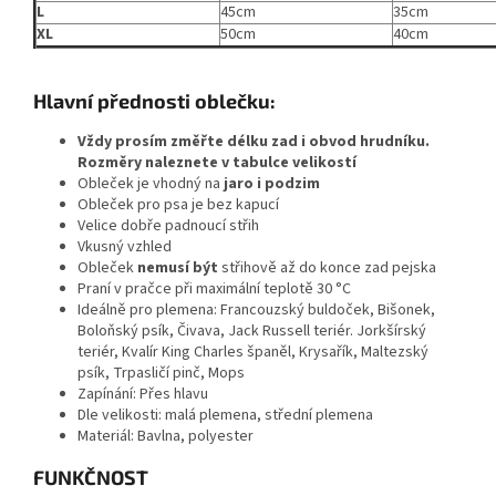
L
45cm
35cm
XL
50cm
40cm
Hlavní přednosti oblečku:
Vždy prosím změřte délku zad i obvod hrudníku.
Rozměry naleznete v tabulce velikostí
Obleček je vhodný na
jaro i podzim
Obleček pro psa je bez kapucí
Velice dobře padnoucí střih
Vkusný vzhled
Obleček
nemusí být
střihově až do konce zad pejska
Praní v pračce při maximální teplotě 30 °C
Ideálně pro plemena: Francouzský buldoček, Bišonek,
Boloňský psík, Čivava, Jack Russell teriér. Jorkšírský
teriér, Kvalír King Charles španěl, Krysařík, Maltezský
psík, Trpasličí pinč, Mops
Zapínání: Přes hlavu
Dle velikosti: malá plemena, střední plemena
Materiál: Bavlna, polyester
FUNKČNOST