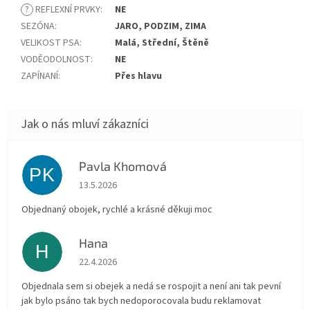
?
REFLEXNÍ PRVKY
:
NE
SEZÓNA
:
JARO, PODZIM, ZIMA
VELIKOST PSA
:
Malá, Střední, Štěně
VODĚODOLNOST
:
NE
ZAPÍNANÍ
:
Přes hlavu
Pavla Khomová
PK
Hodnocení obchodu je 5 z 5 hvězdiček.
13.5.2026
Objednaný obojek, rychlé a krásné děkuji moc
Hana
H
Hodnocení obchodu je 5 z 5 hvězdiček.
22.4.2026
Objednala sem si obejek a nedá se rospojit a není ani tak pevní
jak bylo psáno tak bych nedoporocovala budu reklamovat