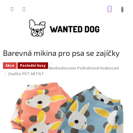
Přejít
NÁKUP
na
obsah
KOŠÍK
Barevná mikina pro psa se zajíčky
Akce
Poslední kusy
Průměrné
Neohodnoceno
Podrobnosti hodnocení
hodnocení
Značka:
PET ARTIST
produktu
je
0,0
z
5
hvězdiček.