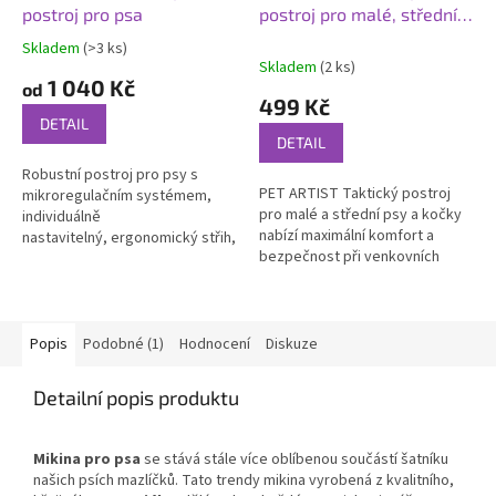
postroj pro psa
postroj pro malé, střední
psy a kočky
Skladem
(>3 ks)
Průměrné
Skladem
(2 ks)
hodnocení
1 040 Kč
od
produktu
499 Kč
je
DETAIL
5,0
DETAIL
z
Robustní postroj pro psy s
5
PET ARTIST Taktický postroj
mikroregulačním systémem,
hvězdiček.
pro malé a střední psy a kočky
individuálně
nabízí maximální komfort a
nastavitelný, ergonomický střih,
bezpečnost při venkovních
měkké polstrování, s rukojetí a
aktivitách díky odolnému a
D-kroužkem na zádech, reflexní
prodyšnému materiálu a
prvky
nastavitelným...
Popis
Podobné (1)
Hodnocení
Diskuze
Detailní popis produktu
Mikina pro psa
se stává stále více oblíbenou součástí šatníku
našich psích mazlíčků. Tato trendy mikina vyrobená z kvalitního,