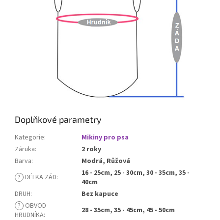
Doplňkové parametry
Kategorie
:
Mikiny pro psa
Záruka
:
2 roky
Barva
:
Modrá, Růžová
16 - 25cm, 25 - 30cm, 30 - 35cm, 35 -
?
DÉLKA ZÁD
:
40cm
DRUH
:
Bez kapuce
?
OBVOD
28 - 35cm, 35 - 45cm, 45 - 50cm
HRUDNÍKA
: