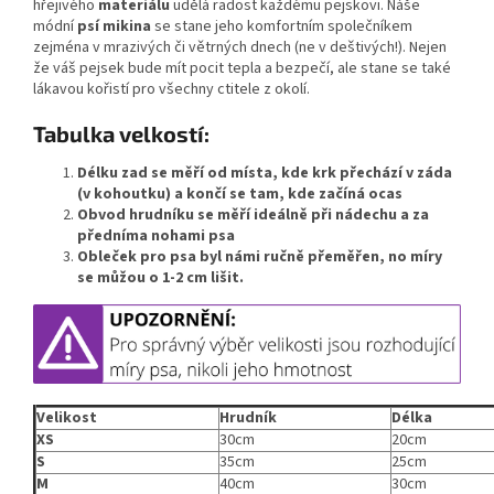
hřejivého
materiálu
udělá radost každému pejskovi. Náše
módní
psí mikina
se stane jeho komfortním společníkem
zejména v mrazivých či větrných dnech (ne v deštivých!). Nejen
že váš pejsek bude mít pocit tepla a bezpečí, ale stane se také
lákavou kořistí pro všechny ctitele z okolí.
Tabulka velkostí
:
Délku zad se měří od místa, kde krk přechází v záda
(v kohoutku) a končí se tam, kde začíná ocas
Obvod hrudníku se
měří ideálně při nádechu a za
předníma nohami psa
Obleček pro psa byl námi ručně přeměřen, no míry
se můžou o 1-2 cm lišit.
Velikost
Hrudník
Délka
XS
30cm
20cm
S
35cm
25cm
M
40cm
30cm