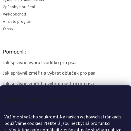
Způsoby doručení
Velkoobchod
Affiliate program
O nás
Pomocník
Jak správně vybrat vodítko pro psa
Jak správně změřit a vybrat obleček pro psa
Jak správně změřit a vybrat postroj pro psa
Principy ochrany soukromí
Kontakt
Vážíme si vašeho soukromí. Na našich webových stránkách
info
@
wanteddog.cz
používáme cookies. Některá jsou nezbytná pro funkci
Wanted Dog
stránek, jiná nám pomáhají zlepšovat naše služby a nabízet