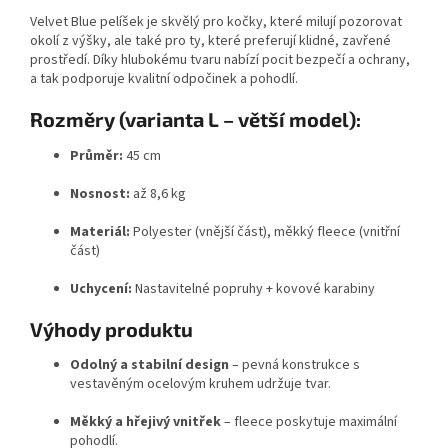
Velvet Blue pelíšek je skvělý pro kočky, které milují pozorovat
okolí z výšky, ale také pro ty, které preferují klidné, zavřené
prostředí. Díky hlubokému tvaru nabízí pocit bezpečí a ochrany,
a tak podporuje kvalitní odpočinek a pohodlí.
Rozměry (varianta L – větší model):
Průměr:
45 cm
Nosnost:
až 8,6 kg
Materiál:
Polyester (vnější část), měkký fleece (vnitřní
část)
Uchycení:
Nastavitelné popruhy + kovové karabiny
Výhody produktu
Odolný a stabilní design
– pevná konstrukce s
vestavěným ocelovým kruhem udržuje tvar.
Měkký a hřejivý vnitřek
– fleece poskytuje maximální
pohodlí.