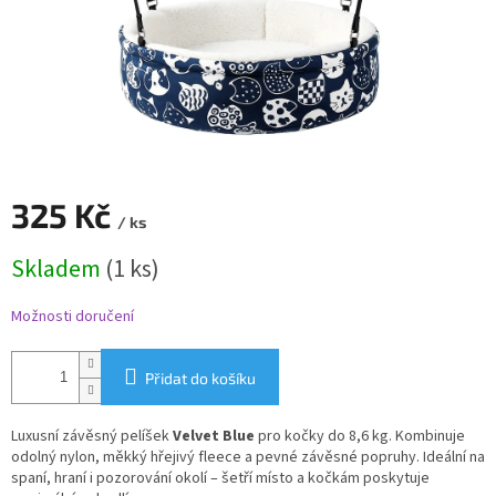
325 Kč
/ ks
Měrná
Skladem
(1 ks)
cena:
Možnosti doručení
Přidat do košíku
Luxusní závěsný pelíšek
Velvet Blue
pro kočky do 8,6 kg. Kombinuje
odolný nylon, měkký hřejivý fleece a pevné závěsné popruhy. Ideální na
spaní, hraní i pozorování okolí – šetří místo a kočkám poskytuje