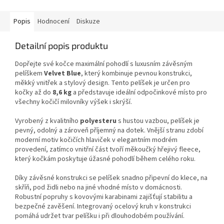
Popis
Hodnocení
Diskuze
Detailní popis produktu
Dopřejte své kočce maximální pohodlí s luxusním závěsným
pelíškem
Velvet Blue
, který kombinuje pevnou konstrukci,
měkký vnitřek a stylový design. Tento pelíšek je určen pro
kočky až do
8,6 kg
a představuje ideální odpočinkové místo pro
všechny kočičí milovníky výšek i skrýší.
Vyrobený z kvalitního
polyesteru
s hustou vazbou, pelíšek je
pevný, odolný a zároveň příjemný na dotek. Vnější stranu zdobí
moderní motiv kočičích hlaviček v elegantním modrém
provedení, zatímco vnitřní část tvoří měkoučký hřejivý fleece,
který kočkám poskytuje úžasné pohodlí během celého roku.
Díky závěsné konstrukci se pelíšek snadno připevní do klece, na
skříň, pod židli nebo na jiné vhodné místo v domácnosti.
Robustní popruhy s kovovými karabinami zajišťují stabilitu a
bezpečné zavěšení. Integrovaný ocelový kruh v konstrukci
pomáhá udržet tvar pelíšku i při dlouhodobém používání.