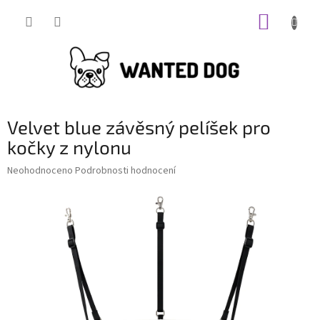
Přejít
NÁKUP
na
obsah
KOŠÍK
Velvet blue závěsný pelíšek pro
kočky z nylonu
Průměrné
Neohodnoceno
Podrobnosti hodnocení
hodnocení
produktu
je
0,0
z
5
hvězdiček.