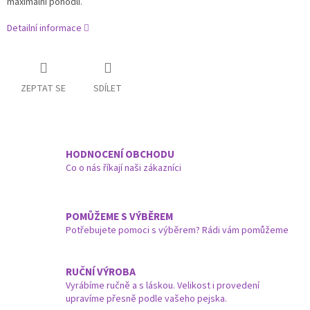
maximální pohodlí.
Detailní informace
ZEPTAT SE
SDÍLET
HODNOCENÍ OBCHODU
Co o nás říkají naši zákazníci
POMŮŽEME S VÝBĚREM
Potřebujete pomoci s výběrem? Rádi vám pomůžeme
RUČNÍ VÝROBA
Vyrábíme ručně a s láskou. Velikost i provedení
upravíme přesně podle vašeho pejska.