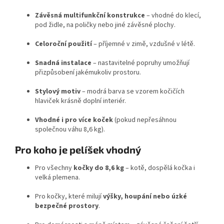
Závěsná multifunkční konstrukce
– vhodné do klecí,
pod židle, na poličky nebo jiné závěsné plochy.
Celoroční použití
– příjemné v zimě, vzdušné v létě.
Snadná instalace
– nastavitelné popruhy umožňují
přizpůsobení jakémukoliv prostoru.
Stylový motiv
– modrá barva se vzorem kočičích
hlaviček krásně doplní interiér.
Vhodné i pro více koček
(pokud nepřesáhnou
společnou váhu 8,6 kg).
Pro koho je pelíšek vhodný
Pro všechny
kočky do 8,6 kg
– kotě, dospělá kočka i
velká plemena.
Pro kočky, které milují
výšky, houpání nebo úzké
bezpečné prostory
.