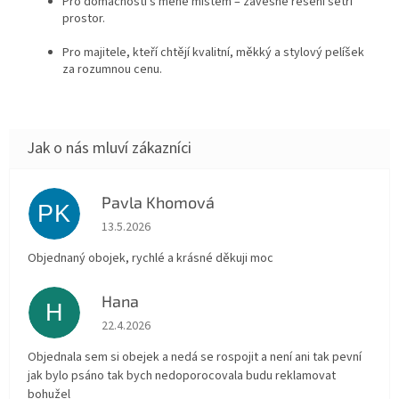
Pro domácnosti s méně místem – závěsné řešení šetří
prostor.
Pro majitele, kteří chtějí kvalitní, měkký a stylový pelíšek
za rozumnou cenu.
Pavla Khomová
PK
Hodnocení obchodu je 5 z 5 hvězdiček.
13.5.2026
Objednaný obojek, rychlé a krásné děkuji moc
Hana
H
Hodnocení obchodu je 5 z 5 hvězdiček.
22.4.2026
Objednala sem si obejek a nedá se rospojit a není ani tak pevní
jak bylo psáno tak bych nedoporocovala budu reklamovat
bohužel