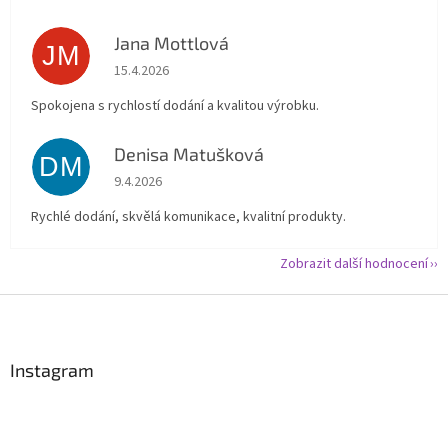
Jana Mottlová
JM
Hodnocení obchodu je 5 z 5 hvězdiček.
15.4.2026
Spokojena s rychlostí dodání a kvalitou výrobku.
Denisa Matušková
DM
Hodnocení obchodu je 5 z 5 hvězdiček.
9.4.2026
Rychlé dodání, skvělá komunikace, kvalitní produkty.
Zobrazit další hodnocení
Z
á
p
a
Instagram
t
í