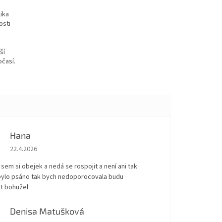
lika
osti
ší
časí.
Hana
Hodnocení obchodu je 5 z 5 hvězdiček.
22.4.2026
sem si obejek a nedá se rospojit a není ani tak
 bylo psáno tak bych nedoporocovala budu
t bohužel
Denisa Matušková