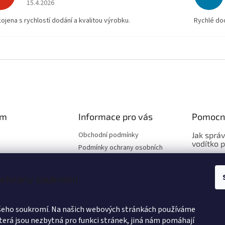
Hodnocení obchodu je 5 z 5 hvězdiček.
15.4.2026
ojena s rychlostí dodání a kvalitou výrobku.
Rychlé dod
am
Informace pro vás
Pomocn
Obchodní podmínky
Jak sprá
vodítko 
Podmínky ochrany osobních
údajů
Jak sprá
Hodnocení obchodu
vybrat o
 ochrany soukromí
Výměna a vrácení zboží
Jak sprá
Způsoby doručení
vybrat po
Velkoobchod
ašeho soukromí. Na našich webových stránkách používáme
terá jsou nezbytná pro funkci stránek, jiná nám pomáhají
Affiliate program