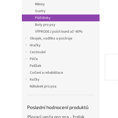
n
Mikiny
e
Svetry
l
Pláštěnky
Boty pro psy
VÝPRODEJ psích bund až -60%
Obojek, vodítko a postroje
Hračky
Cestování
Péče
Pelíšek
Cvičení a rehabilitace
Kočky
Náhubek pro psa
Poslední hodnocení produktů
Plovací vesta pro psa - žralok