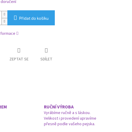
 doručení
Přidat do košíku
informace
ZEPTAT SE
SDÍLET
REM
RUČNÍ VÝROBA
Vyrábíme ručně a s láskou.
Velikost i provedení upravíme
přesně podle vašeho pejska.