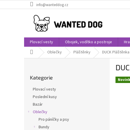
Přejít
info@wanteddog.cz
na
obsah
Plovací vesty
Obojek, vodítko a postroje
Hra
Domů
Oblečky
Pláštěnky
DUCK Pláštěnka 
P
DUCK
o
Přeskočit
s
Kategorie
kategorie
t
Novin
r
Plovací vesty
a
Poslední kusy
n
Bazár
n
í
Oblečky
p
Pro páníčky a psy
a
Bundy