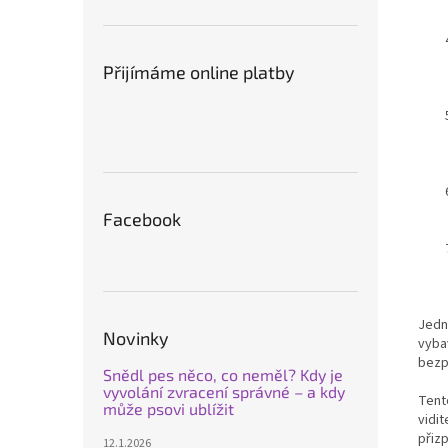
Přijímáme online platby
Facebook
Jední
Novinky
vybav
bezp
Snědl pes něco, co neměl? Kdy je
vyvolání zvracení správné – a kdy
Tent
může psovi ublížit
vidi
přizp
12.1.2026