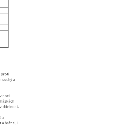
 proti
h suchý a
v noci
cházkách
iditelnost.
é a
 hrát si, i