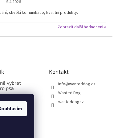
Hodnocení obchodu je 5 z 5 hvězdiček.
9.4.2026
ání, skvělá komunikace, kvalitní produkty.
Zobrazit další hodnocení
ík
Kontakt
vně vybrat
info
@
wanteddog.cz
pro psa
Wanted Dog
vně změřit a
wanteddogcz
bleček pro psa
Souhlasím
vně změřit a
stroj pro psa