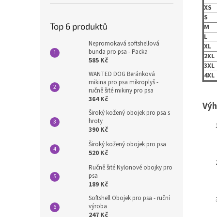
XS
S
Top 6 produktů
M
L
Nepromokavá softshellová
XL
bunda pro psa - Packa
2XL
585 Kč
3XL
WANTED DOG Beránková
4XL
mikina pro psa mikroplyš -
ručně šité mikiny pro psa
364 Kč
Výh
Široký kožený obojek pro psa s
hroty
390 Kč
Široký kožený obojek pro psa
520 Kč
Ručně šité Nylonové obojky pro
psa
189 Kč
Softshell Obojek pro psa - ruční
výroba
247 Kč