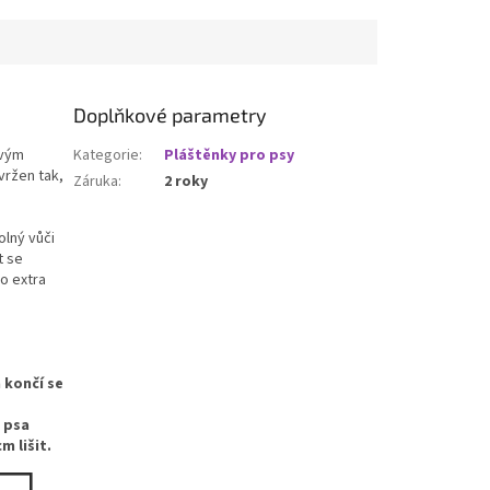
Doplňkové parametry
svým
Kategorie
:
Pláštěnky pro psy
vržen tak,
Záruka
:
2 roky
olný vůči
t se
o extra
 končí se
 psa
m lišit.