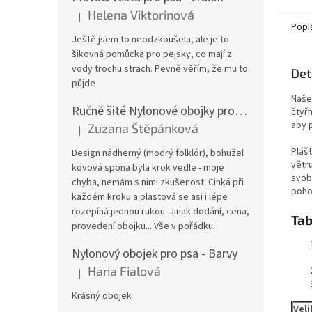
Helena Viktorinová
|
Hodnocení produktu je 5 z 5 hvězdiček.
Popi
Ještě jsem to neodzkoušela, ale je to
šikovná pomůcka pro pejsky, co mají z
vody trochu strach. Pevně věřím, že mu to
Det
půjde
Naše 
Ručně šité Nylonové obojky pro psa
čtyř
aby 
Zuzana Štěpánková
|
Hodnocení produktu je 4 z 5 hvězdiček.
Pláš
Design nádherný (modrý folklór), bohužel
větr
kovová spona byla krok vedle - moje
svob
chyba, nemám s nimi zkušenost. Cinká při
pohod
každém kroku a plastová se asi i lépe
rozepíná jednou rukou. Jinak dodání, cena,
Tab
provedení obojku... Vše v pořádku.
Nylonový obojek pro psa - Barvy
Hana Fialová
|
Hodnocení produktu je 5 z 5 hvězdiček.
Krásný obojek
Vel