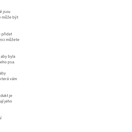
é jsou
ce může být
 přidat
zici můžete
 aby byla
šeho psa.
 aby
 která vám
odukt je
jí jeho
í
o