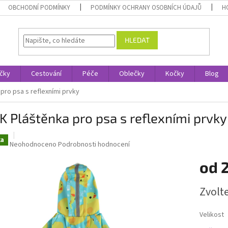
OBCHODNÍ PODMÍNKY
PODMÍNKY OCHRANY OSOBNÍCH ÚDAJŮ
H
HLEDAT
čky
Cestování
Péče
Oblečky
Kočky
Blog
pro psa s reflexními prvky
 Pláštěnka pro psa s reflexními prvky
ka
Průměrné
Neohodnoceno
Podrobnosti hodnocení
hodnocení
od
produktu
je
0,0
Měrná
Zvolt
z
cena:
5
hvězdiček.
Velikost