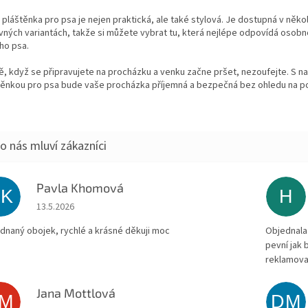
pláštěnka pro psa je nejen praktická, ale také stylová. Je dostupná v něko
vných variantách, takže si můžete vybrat tu, která nejlépe odpovídá osobn
ho psa.
tě, když se připravujete na procházku a venku začne pršet, nezoufejte. S na
těnkou pro psa bude vaše procházka příjemná a bezpečná bez ohledu na po
Pavla Khomová
PK
H
Hodnocení obchodu je 5 z 5 hvězdiček.
13.5.2026
dnaný obojek, rychlé a krásné děkuji moc
Objednala 
pevní jak
reklamova
Jana Mottlová
JM
DM