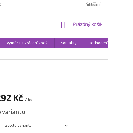
ODNOCENÍ OBCHODU
VÝMĚNA A VRÁCENÍ ZBOŽÍ
Přihlášení
ZPŮSOBY DORUČE
NÁKUPNÍ
Prázdný košík
KOŠÍK
Výměna a vrácení zboží
Kontakty
Hodnocení obchodu
292 Kč
/ ks
e variantu