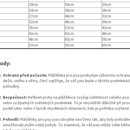
20cm
30cm
20cm
24cm
36cm
26cm
27cm
44cm
32cm
32cm
48cm
36cm
35cm
52cm
42cm
42cm
62cm
48cm
48cm
80cm
58cm
53cm
92cm
65cm
ody:
Ochrana před počasím:
Pláštěnka pro psa poskytuje výbornou ochranu
dešti, sněhu a větru, čímž zajišťuje, že váš pes bude v těchto podmínkác
pohodlný.
Bezpečnost:
Reflexní prvky na pláštěnce zvyšují viditelnost vašeho psa 
nebo za špatných světelných podmínek. To je obzvláště důležité při pro
podél silnic nebo v hustě obydlených oblastech, kde je potřeba zvýšená v
Pohodlí:
Pláštěnky pro psy jsou obvykle navrženy tak, aby byly pohodln
umožňovaly psům volný pohyb. To znamená, že váš pes může stále běhat a