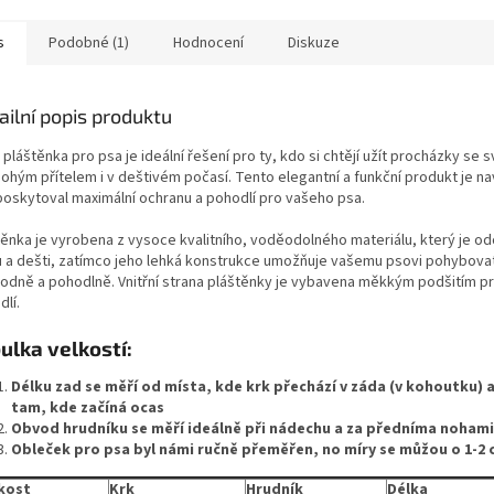
s
Podobné (1)
Hodnocení
Diskuze
ailní popis produktu
pláštěnka pro psa je ideální řešení pro ty, kdo si chtějí užít procházky se 
nohým přítelem i v deštivém počasí. Tento elegantní a funkční produkt je na
poskytoval maximální ochranu a pohodlí pro vašeho psa.
těnka je vyrobena z vysoce kvalitního, voděodolného materiálu, který je od
u a dešti, zatímco jeho lehká konstrukce umožňuje vašemu psovi pohybova
odně a pohodlně. Vnitřní strana pláštěnky je vybavena měkkým podšitím pr
lí.
ulka velkostí
:
Délku zad se měří od místa, kde krk přechází v záda (v kohoutku) a
tam, kde začíná ocas
Obvod hrudníku se
měří ideálně při nádechu a za předníma nohami
Obleček pro psa byl námi ručně přeměřen, no míry se můžou o 1-2 c
ikost
Krk
Hrudník
Délka