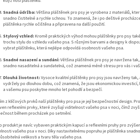
když nosí pláštěnku.
Snadná údržba:
Většina pláštěnek pro psy je vyrobena z materiálů, kter
snadno čistitelné a rychle schnou. To znamená, že i po deštivé procház
pláštěnka rychle očištěna a připravena na další použití.
Stylový vzhled:
Kromě praktických výhod mohou pláštěnky pro psy také
trochu stylu do vzhledu vašeho psa. S různými barvami a designy k dispo
vybrat pláštěnku, která nejlépe odpovídá osobnosti vašeho psa.
Snadné nasazení a sundání:
Většina pláštěnek pro psy je navržena tak,
snadno nasaditelná a sundatelná, což znamená méně stresu pro vás i va
Dlouhá životnost:
Vysoce kvalitní pláštěnky pro psy jsou navrženy tak,
vydržely po dlouhou dobu, což znamená, že jsou ekonomickou investicí,
a vašemu psu poskytne mnoho let pohodlí a bezpečí.
m z klíčových prvků naší pláštěnky pro psa je její bezpečnostní design. Pr
en reflexními prvky, které zvyšují viditelnost vašeho psa v noci, čímž zvyšu
ečnost během procházek po setmění.
o produkt je navíc vybaven praktickým kapucí a reflexními pruhy pro zvýšen
telnosti vašeho psa v noci. Díky nastavitelnému popruhu je pláštěnka snadn
ůsobitelná velikosti a tvaru těla vašeho psa.