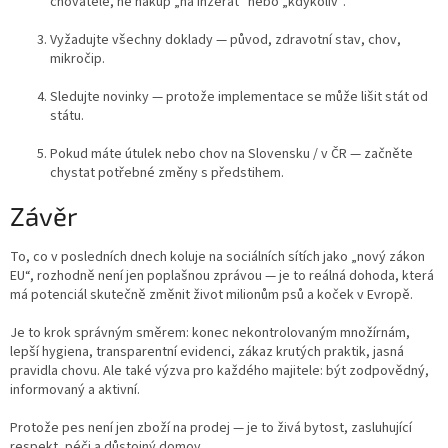
chovatele, ne nákup „na inzerát“ nebo „kdykoliv“.
Vyžadujte všechny doklady — původ, zdravotní stav, chov,
mikročip.
Sledujte novinky — protože implementace se může lišit stát od
státu.
Pokud máte útulek nebo chov na Slovensku / v ČR — začněte
chystat potřebné změny s předstihem.
Závěr
To, co v posledních dnech koluje na sociálních sítích jako „nový zákon
EU“, rozhodně není jen poplašnou zprávou — je to reálná dohoda, která
má potenciál skutečně změnit život milionům psů a koček v Evropě.
Je to krok správným směrem: konec nekontrolovaným množírnám,
lepší hygiena, transparentní evidenci, zákaz krutých praktik, jasná
pravidla chovu. Ale také výzva pro každého majitele: být zodpovědný,
informovaný a aktivní.
Protože pes není jen zboží na prodej — je to živá bytost, zasluhující
respekt, péči a důstojný domov.