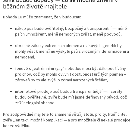
běžném životě majitele
Dohoda EU může znamenat, že v budoucnu:
nákup psa bude ověřitelný, bezpečný a transparentní — méně
psích „množíren“, méně nemocných zvířat, méně podvodů,
obranné zákazy extrémních plemen a rizikových genetik by
mohly vést k menšímu výskytu psů s vrozenými deformacemi a
nemocemi,
fenové s „extrémními rysy“ nebudou moci být dále používány
pro chov, což by mohlo ovlivnit dostupnost určitých plemen –
zároveň by to ale zvýšilo zdraví narozených štěňat,
internetové prodeje psů budou transparentnější — inzeráty
budou ověřitelné, zvíře bude mít jasně definovaný původ, což
ztíží nelegální obchod.
Pro zodpovědné majitele to znamená větší jistotu, pro ty, kteří chtěli
zvíře „jen tak“, možná komplikaci — a pro množitele či nekalé prodejce
konec výdělku.