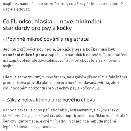
majitele znamená — co se změní teď, co až za pár let, a co rozhodně
ostře sledovat.
Co EU odsouhlasila — nové minimální
standardy pro psy a kočky
• Povinné mikročipování a registrace
Jednou z klíčových novinek je, že
každý pes a kočka musí být
označeni mikročipem
a zapsáni do národních databází. Toto opatření
má zajistit plnou sledovatelnost zvířat — od chovatele až k novému
majiteli.
Cílem je zamezit krutým množírnám, nelegálním převozům a falešnému
prodeji. Nová pravidla platí nejen pro nově prodávaná zvířata, ale v
dlouhodobém horizontu i pro všechny psy a kočky v EU.
• Zákaz nekvalitního a rizikového chovu
Dohoda zakazuje chov psů a koček s „extrémními fyzickými znaky“,
které ohrožují jejich zdraví či způsobují utrpení — například velmi krátké
čenichy, deformace, extrémní vady. Tyto jedince nebude možné
legálně chovat ani vystavovat.