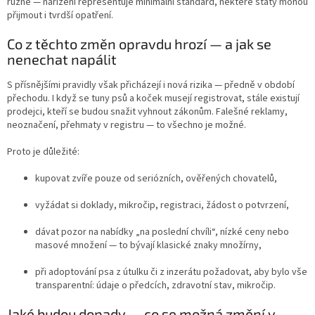
různě — nařízení representuje minimální standard, některé státy mohou
přijmout i tvrdší opatření.
Co z těchto změn opravdu hrozí — a jak se
nenechat napálit
S přísnějšími pravidly však přicházejí i nová rizika — předně v období
přechodu. I když se tuny psů a koček musejí registrovat, stále existují
prodejci, kteří se budou snažit vyhnout zákonům. Falešné reklamy,
neoznačení, přehmaty v registru — to všechno je možné.
Proto je důležité:
kupovat zvíře pouze od seriózních, ověřených chovatelů,
vyžádat si doklady, mikročip, registraci, žádost o potvrzení,
dávat pozor na nabídky „na poslední chvíli“, nízké ceny nebo
masové množení — to bývají klasické znaky množírny,
při adoptování psa z útulku či z inzerátu požadovat, aby bylo vše
transparentní: údaje o předcích, zdravotní stav, mikročip.
Jaké budou dopady — co se možná změní v