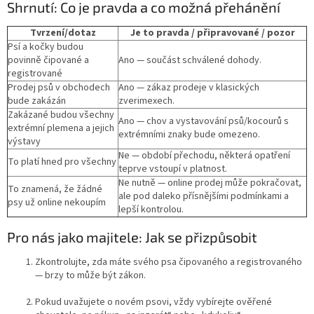
Shrnutí: Co je pravda a co možná přehánění
Tvrzení/dotaz
Je to pravda / připravované / pozor
Psí a kočky budou
povinně čipované a
Ano — součást schválené dohody.
registrované
Prodej psů v obchodech
Ano — zákaz prodeje v klasických
bude zakázán
zverimexech.
Zakázané budou všechny
Ano — chov a vystavování psů/kocourů s
extrémní plemena a jejich
extrémními znaky bude omezeno.
výstavy
Ne — období přechodu, některá opatření
To platí hned pro všechny
teprve vstoupí v platnost.
Ne nutně — online prodej může pokračovat,
To znamená, že žádné
ale pod daleko přísnějšími podmínkami a
psy už online nekoupím
lepší kontrolou.
Pro nás jako majitele: Jak se přizpůsobit
Zkontrolujte, zda máte svého psa čipovaného a registrovaného
— brzy to může být zákon.
Pokud uvažujete o novém psovi, vždy vybírejte ověřené