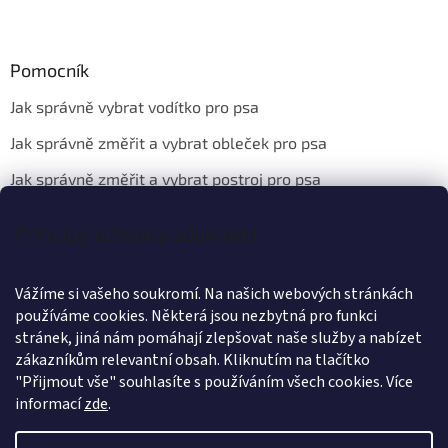
Pomocník
Jak správně vybrat vodítko pro psa
Jak správně změřit a vybrat obleček pro psa
Jak správně změřit a vybrat postroj pro psa
Principy ochrany soukromí
Kontakt
Vážíme si vašeho soukromí. Na našich webových stránkách
info
@
wanteddog.cz
používáme cookies. Některá jsou nezbytná pro funkci
Wanted Dog
stránek, jiná nám pomáhají zlepšovat naše služby a nabízet
wanteddogcz
zákazníkům relevantní obsah. Kliknutím na tlačítko
"Přijmout vše" souhlasíte s používáním všech cookies.
Více
informací
zde
.