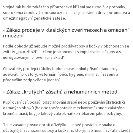
Stejně tak bude zakázáno příbuzenské křížení mezi rodiči a potomky,
sourozenci či polovičními sourozenci — cíl je chránit zdraví potomstva a
omezit negativní genetické zátěže.
• Zákaz prodeje v klasických zverimexech a omezení
množení
Podle dohody už nebude možné prodávat psy a kočky v obchodech se
zvířaty „jako zboží“ — cílem je skoncovat s impulzivními nákupy a s
neregulovaným chovem „na sklad“.
Chovatelé, prodejci i útulky budou muset splnit přísné standardy —
adekvátní prostory, veterinární péči, hygienu, minimální zázemí a
především zodpovědné jednání.
• Zákaz „krutých“ zásahů a nehumánních metod
Kupírování uší, ocasů, odstraňování drápů nebo používání škrticích či
ostnatých obojků (bez bezpečnostních mechanismů) bude zakázáno —
kromě situací, kdy je takový zákrok nařízen lékařem jako nezbytný.
To je zásadní posun oproti dřívějšku — nové pravidlo je snaha o
důstojnější zacházení se psy a kočkami, kterým se nesmí zvířata stavět