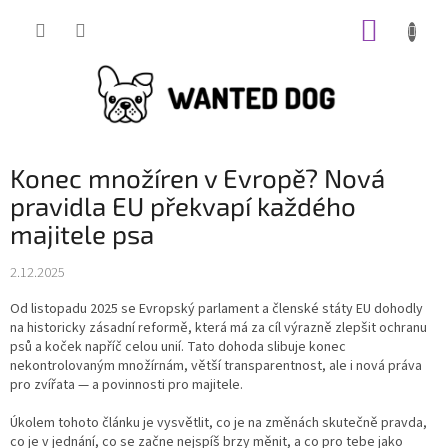
Přejít
NÁKUP
na
obsah
KOŠÍK
Konec množíren v Evropě? Nová
pravidla EU překvapí každého
majitele psa
2.12.2025
Od listopadu 2025 se Evropský parlament a členské státy EU dohodly
na historicky zásadní reformě, která má za cíl výrazně zlepšit ochranu
psů a koček napříč celou unií. Tato dohoda slibuje konec
nekontrolovaným množírnám, větší transparentnost, ale i nová práva
pro zvířata — a povinnosti pro majitele.
Úkolem tohoto článku je vysvětlit, co je na změnách skutečně pravda,
co je v jednání, co se začne nejspíš brzy měnit, a co pro tebe jako