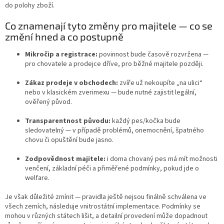
do polohy zboží.
Co znamenají tyto změny pro majitele — co se
změní hned a co postupně
Mikročip a registrace:
povinnost bude časově rozvržena —
pro chovatele a prodejce dříve, pro běžné majitele později.
Zákaz prodeje v obchodech:
zvíře už nekoupíte „na ulici“
nebo v klasickém zverimexu — bude nutné zajistit legální,
ověřený původ.
Transparentnost původu:
každý pes/kočka bude
sledovatelný — v případě problémů, onemocnění, špatného
chovu či opuštění bude jasno.
Zodpovědnost majitele:
i doma chovaný pes má mít možnosti
venčení, základní péči a přiměřené podmínky, pokud jde o
welfare.
Je však důležité zmínit — pravidla ještě nejsou finálně schválena ve
všech zemích, následuje vnitrostátní implementace. Podmínky se
mohou v různých státech lišit, a detailní provedení může dopadnout