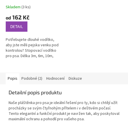
Skladem
(3 ks)
Průměrné
hodnocení
162 Kč
od
produktu
je
DETAIL
5,0
z
Potřebujete dlouhé vodítko,
5
aby jste měli pejska venku pod
hvězdiček.
kontrolou? Stopovací vodítko
pro psa. Délka 3m, 6m, 10m,
15m, 20m, 30m a 50m. Vyrobeno
z pevného nylonu. Měkké a
pevné...
Popis
Podobné (2)
Hodnocení
Diskuze
Detailní popis produktu
Naše pláštěnka pro psa je ideální řešení pro ty, kdo si chtějí užít
procházky se svým čtyřnohým přítelem i v deštivém počasí.
Tento elegantní a funkční produkt je navržen tak, aby poskytoval
maximální ochranu a pohodlí pro vašeho psa.