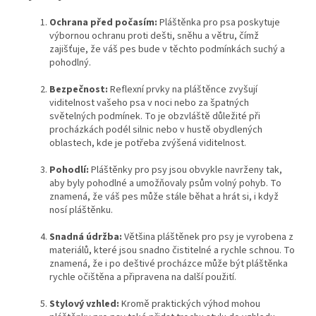
Ochrana před počasím:
Pláštěnka pro psa poskytuje
výbornou ochranu proti dešti, sněhu a větru, čímž
zajišťuje, že váš pes bude v těchto podmínkách suchý a
pohodlný.
Bezpečnost:
Reflexní prvky na pláštěnce zvyšují
viditelnost vašeho psa v noci nebo za špatných
světelných podmínek. To je obzvláště důležité při
procházkách podél silnic nebo v hustě obydlených
oblastech, kde je potřeba zvýšená viditelnost.
Pohodlí:
Pláštěnky pro psy jsou obvykle navrženy tak,
aby byly pohodlné a umožňovaly psům volný pohyb. To
znamená, že váš pes může stále běhat a hrát si, i když
nosí pláštěnku.
Snadná údržba:
Většina pláštěnek pro psy je vyrobena z
materiálů, které jsou snadno čistitelné a rychle schnou. To
znamená, že i po deštivé procházce může být pláštěnka
rychle očištěna a připravena na další použití.
Stylový vzhled:
Kromě praktických výhod mohou