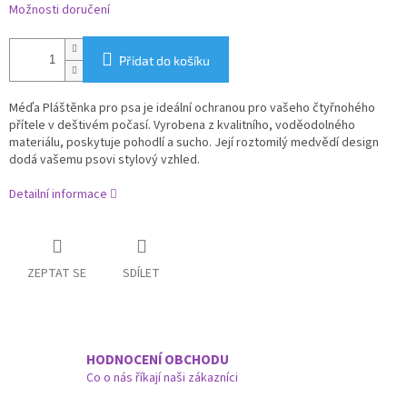
Možnosti doručení
Přidat do košíku
Méďa Pláštěnka pro psa je ideální ochranou pro vašeho čtyřnohého
přítele v deštivém počasí. Vyrobena z kvalitního, voděodolného
materiálu, poskytuje pohodlí a sucho. Její roztomilý medvědí design
dodá vašemu psovi stylový vzhled.
Detailní informace
ZEPTAT SE
SDÍLET
HODNOCENÍ OBCHODU
Co o nás říkají naši zákazníci