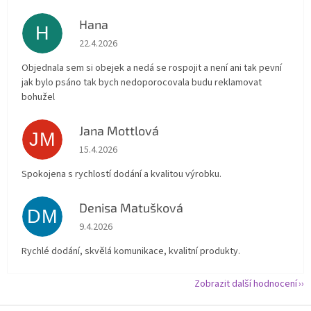
Hana
H
Hodnocení obchodu je 5 z 5 hvězdiček.
22.4.2026
Objednala sem si obejek a nedá se rospojit a není ani tak pevní
jak bylo psáno tak bych nedoporocovala budu reklamovat
bohužel
Jana Mottlová
JM
Hodnocení obchodu je 5 z 5 hvězdiček.
15.4.2026
Spokojena s rychlostí dodání a kvalitou výrobku.
Denisa Matušková
DM
Hodnocení obchodu je 5 z 5 hvězdiček.
9.4.2026
Rychlé dodání, skvělá komunikace, kvalitní produkty.
Zobrazit další hodnocení