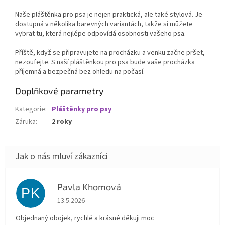
Naše pláštěnka pro psa je nejen praktická, ale také stylová. Je
dostupná v několika barevných variantách, takže si můžete
vybrat tu, která nejlépe odpovídá osobnosti vašeho psa.
Příště, když se připravujete na procházku a venku začne pršet,
nezoufejte. S naší pláštěnkou pro psa bude vaše procházka
příjemná a bezpečná bez ohledu na počasí.
Doplňkové parametry
Kategorie
:
Pláštěnky pro psy
Záruka
:
2 roky
Pavla Khomová
PK
Hodnocení obchodu je 5 z 5 hvězdiček.
13.5.2026
Objednaný obojek, rychlé a krásné děkuji moc