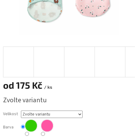
od
175 Kč
/ ks
Měrná
Zvolte variantu
cena:
Velikost
Barva