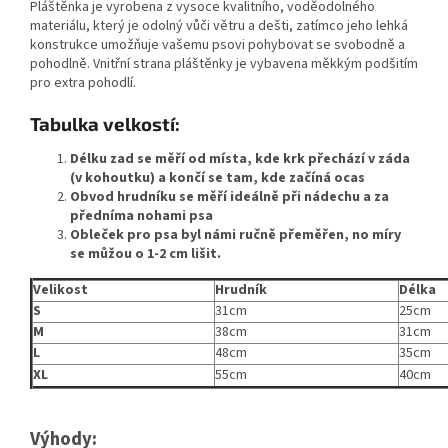
Pláštěnka je vyrobena z vysoce kvalitního, voděodolného
materiálu, který je odolný vůči větru a dešti, zatímco jeho lehká
konstrukce umožňuje vašemu psovi pohybovat se svobodně a
pohodlně. Vnitřní strana pláštěnky je vybavena měkkým podšitím
pro extra pohodlí.
Tabulka velkostí
:
Délku zad se měří od místa, kde krk přechází v záda
(v kohoutku) a končí se tam, kde začíná ocas
Obvod hrudníku se
měří ideálně při nádechu a za
předníma nohami psa
Obleček pro psa byl námi ručně přeměřen, no míry
se můžou o 1-2 cm lišit.
Velikost
Hrudník
Délka
S
31cm
25cm
M
38cm
31cm
L
48cm
35cm
XL
55cm
40cm
Výhody: