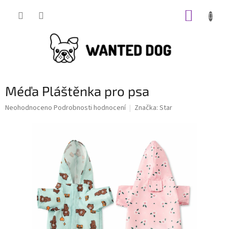
Přejít
NÁKUP
na
obsah
KOŠÍK
Méďa Pláštěnka pro psa
Průměrné
Neohodnoceno
Podrobnosti hodnocení
Značka:
Star
hodnocení
produktu
je
0,0
z
5
hvězdiček.