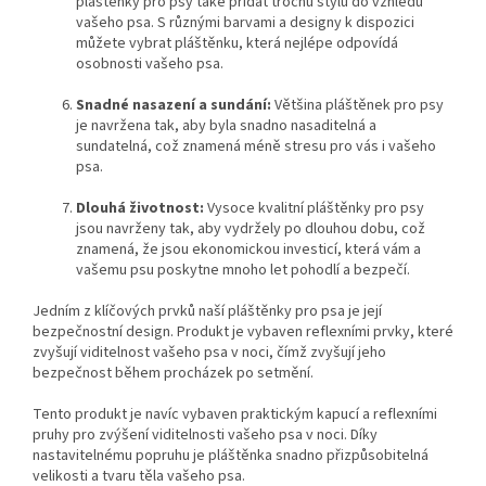
pláštěnky pro psy také přidat trochu stylu do vzhledu
vašeho psa. S různými barvami a designy k dispozici
můžete vybrat pláštěnku, která nejlépe odpovídá
osobnosti vašeho psa.
Snadné nasazení a sundání:
Většina pláštěnek pro psy
je navržena tak, aby byla snadno nasaditelná a
sundatelná, což znamená méně stresu pro vás i vašeho
psa.
Dlouhá životnost:
Vysoce kvalitní pláštěnky pro psy
jsou navrženy tak, aby vydržely po dlouhou dobu, což
znamená, že jsou ekonomickou investicí, která vám a
vašemu psu poskytne mnoho let pohodlí a bezpečí.
Jedním z klíčových prvků naší pláštěnky pro psa je její
bezpečnostní design. Produkt je vybaven reflexními prvky, které
zvyšují viditelnost vašeho psa v noci, čímž zvyšují jeho
bezpečnost během procházek po setmění.
Tento produkt je navíc vybaven praktickým kapucí a reflexními
pruhy pro zvýšení viditelnosti vašeho psa v noci. Díky
nastavitelnému popruhu je pláštěnka snadno přizpůsobitelná
velikosti a tvaru těla vašeho psa.