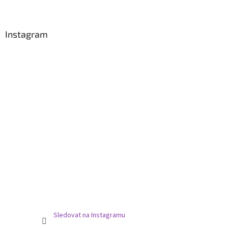
Z
á
p
a
Instagram
t
í
Sledovat na Instagramu