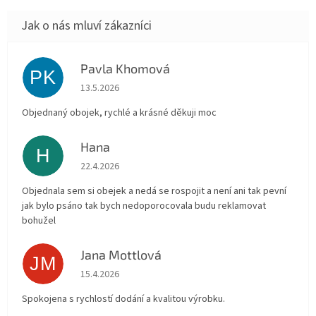
Pavla Khomová
PK
Hodnocení obchodu je 5 z 5 hvězdiček.
13.5.2026
Objednaný obojek, rychlé a krásné děkuji moc
Hana
H
Hodnocení obchodu je 5 z 5 hvězdiček.
22.4.2026
Objednala sem si obejek a nedá se rospojit a není ani tak pevní
jak bylo psáno tak bych nedoporocovala budu reklamovat
bohužel
Jana Mottlová
JM
Hodnocení obchodu je 5 z 5 hvězdiček.
15.4.2026
Spokojena s rychlostí dodání a kvalitou výrobku.