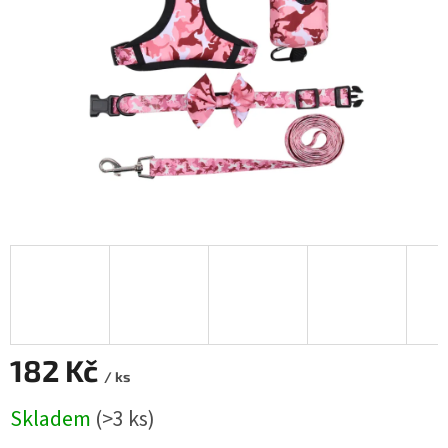
182 Kč
/ ks
Měrná
Skladem
(>3 ks)
cena: