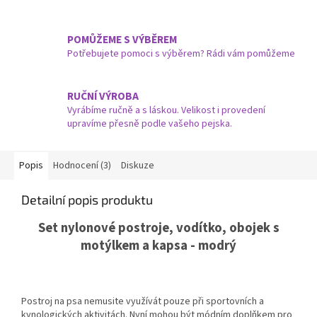
POMŮŽEME S VÝBĚREM
Potřebujete pomoci s výběrem? Rádi vám pomůžeme
RUČNÍ VÝROBA
Vyrábíme ručně a s láskou. Velikost i provedení
upravíme přesně podle vašeho pejska.
Popis
Hodnocení (3)
Diskuze
Detailní popis produktu
Set nylonové postroje, vodítko, obojek s
motýlkem a kapsa - modrý
Postroj na psa nemusite využívát pouze při sportovních a
kynologických aktivitách. Nyní mohou být módním doplňkem pro