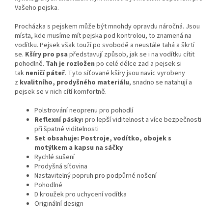
Vašeho pejska.
Procházka s pejskem může být mnohdy opravdu náročná. Jsou
místa, kde musíme mít pejska pod kontrolou, to znamená na
vodítku. Pejsek však touží po svobodě a neustále tahá a škrtí
se.
Kšíry pro psa
představují způsob, jak se i na vodítku cítit
pohodlně.
Tah je rozložen
po celé délce zad a pejsek si
tak
neničí páteř
. Tyto síťované kšíry jsou navíc vyrobeny
z
kvalitního, prodyšného materiálu
, snadno se natahují a
pejsek se v nich cítí komfortně.
Polstrování neoprenu pro pohodlí
Reflexní pásky:
pro lepší viditelnost a více bezpečnosti
při špatné viditelnosti
Set obsahuje: Postroje, vodítko, obojek s
motýlkem a kapsu na sáčky
Rychlé sušení
Prodyšná síťovina
Nastavitelný popruh pro podpůrné nošení
Pohodlné
D kroužek pro uchycení vodítka
Originální design