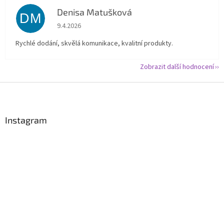
Denisa Matušková
DM
Hodnocení obchodu je 5 z 5 hvězdiček.
9.4.2026
Rychlé dodání, skvělá komunikace, kvalitní produkty.
Zobrazit další hodnocení
Z
á
p
a
Instagram
t
í