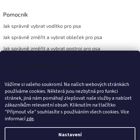
Pomocník
Jak správně vybrat vodítko pro psa
Jak správně změřit a vybrat obleček pro psa
Jak správně změřit a vybrat postroj pro psa
Principy ochrany soukromí
Kontakt
Vážíme si vašeho soukromí. Na našich webových stránkách
info
@
wanteddog.cz
používáme cookies. Některá jsou nezbytná pro funkci
Wanted Dog
stránek, jiná nám pomáhají zlepšovat naše služby a nabízet
wanteddogcz
zákazníkům relevantní obsah. Kliknutím na tlačítko
"Přijmout vše" souhlasíte s používáním všech cookies.
Více
informací
zde
.
Nastavení
Vytvořil Shoptet