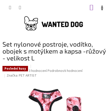
Přejít
NÁKUP
na
obsah
KOŠÍK
Set nylonové postroje, vodítko,
obojek s motýlkem a kapsa -růžový
- velikost L
Poslední kusy
Průměrné
3 hodnocení
Podrobnosti hodnocení
hodnocení
Značka:
PET ARTIST
produktu
je
5,0
z
5
hvězdiček.