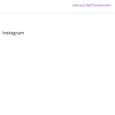
Zobrazit další hodnocení
Z
á
p
a
Instagram
t
í