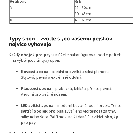
Velikost
Krk
M
25 - 30cm
L
30 - 45cm
XL
45 - 63cm
Typy spon – zvolte si, co vašemu pejskovi
nejvíce vyhovuje
Každý
obojek pro psy
si můžete nakonfigurovat podle potřeb
– na výběr jsou tři typy spon:
Kovová spona
– ideální pro velká a silná plemena.
Stylová, pevná a extrémně odolná.
Plastová spona
– praktická, lehká a přesto pevná.
Vhodná pro běžné nošení.
LED svítící spona
– moderní bezpečnostní prvek. Tento
svítící obojek pro psa
zvýší jeho viditelnost za tmy,
mlhy nebo šera. Patří mezi nejžádanější
svítící obojky
pro psy
.