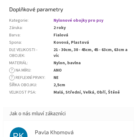
Doplňkové parametry
Kategorie
:
Nylonové obojky pro psy
Záruka
:
2 roky
Barva
:
Fialová
Spona
:
Kovová, Plastová
DLE VELIKOSTI -
21 - 30cm, 30 - 45cm, 45 - 63cm, 63cm a
OBOJEK
:
víc
MATERIÁL
:
Nylon, bavlna
?
NA MÍRU
:
ANO
?
REFLEXNÍ PRVKY
:
NE
ŠÍŘKA OBOJKU
:
2,5cm
VELIKOST PSA
:
Malá, Střední, Velká, Obří, Štěně
Pavla Khomová
PK