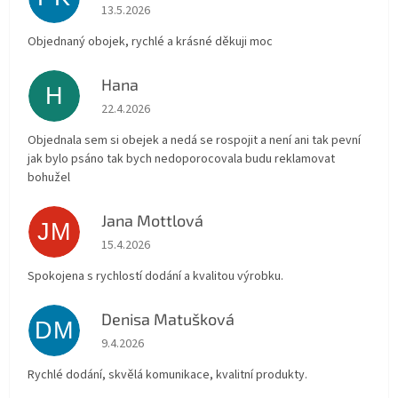
Hodnocení obchodu je 5 z 5 hvězdiček.
13.5.2026
Objednaný obojek, rychlé a krásné děkuji moc
Hana
H
Hodnocení obchodu je 5 z 5 hvězdiček.
22.4.2026
Objednala sem si obejek a nedá se rospojit a není ani tak pevní
jak bylo psáno tak bych nedoporocovala budu reklamovat
bohužel
Jana Mottlová
JM
Hodnocení obchodu je 5 z 5 hvězdiček.
15.4.2026
Spokojena s rychlostí dodání a kvalitou výrobku.
Denisa Matušková
DM
Hodnocení obchodu je 5 z 5 hvězdiček.
9.4.2026
Rychlé dodání, skvělá komunikace, kvalitní produkty.