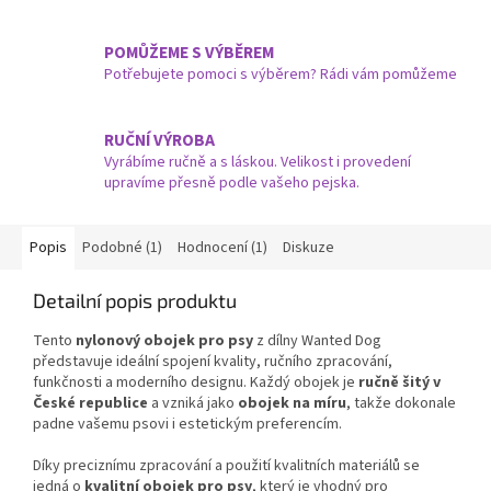
POMŮŽEME S VÝBĚREM
Potřebujete pomoci s výběrem? Rádi vám pomůžeme
RUČNÍ VÝROBA
Vyrábíme ručně a s láskou. Velikost i provedení
upravíme přesně podle vašeho pejska.
Popis
Podobné (1)
Hodnocení (1)
Diskuze
Detailní popis produktu
Tento
nylonový obojek pro psy
z dílny Wanted Dog
představuje ideální spojení kvality, ručního zpracování,
funkčnosti a moderního designu. Každý obojek je
ručně šitý v
České republice
a vzniká jako
obojek na míru
, takže dokonale
padne vašemu psovi i estetickým preferencím.
Díky preciznímu zpracování a použití kvalitních materiálů se
jedná o
kvalitní obojek pro psy
, který je vhodný pro