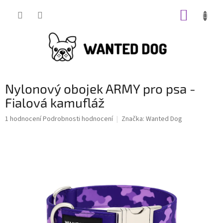
Přejít
NÁKUP
na
obsah
KOŠÍK
Nylonový obojek ARMY pro psa -
Fialová kamufláž
Průměrné
1 hodnocení
Podrobnosti hodnocení
Značka:
Wanted Dog
hodnocení
produktu
je
5,0
z
5
hvězdiček.