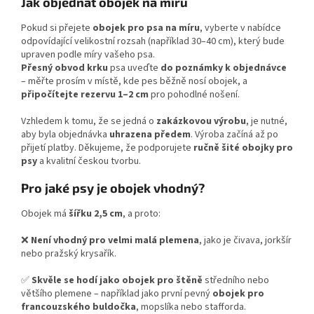
Jak objednat obojek na míru
Pokud si přejete
obojek pro psa na míru
, vyberte v nabídce
odpovídající velikostní rozsah (například 30–40 cm), který bude
upraven podle míry vašeho psa.
Přesný obvod krku
psa uveďte
do poznámky k objednávce
– měřte prosím v místě, kde pes běžně nosí obojek, a
připočítejte rezervu 1–2 cm
pro pohodlné nošení.
Vzhledem k tomu, že se jedná o
zakázkovou výrobu
, je nutné,
aby byla objednávka
uhrazena předem
. Výroba začíná až po
přijetí platby. Děkujeme, že podporujete
ručně šité obojky pro
psy
a kvalitní českou tvorbu.
Pro jaké psy je obojek vhodný?
Obojek má
šířku 2,5 cm
, a proto:
❌
Není vhodný pro velmi malá plemena
, jako je čivava, jorkšír
nebo pražský krysařík.
✅
Skvěle se hodí jako obojek pro štěně
středního nebo
většího plemene – například jako první pevný
obojek pro
francouzského buldočka
, mopslíka nebo stafforda.