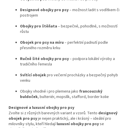
Designové obojky pro psy
– možnost ladit s vodítkem či
postrojem
Obojky pro štěňata
– bezpečné, pohodlné, s možností
růstu
Obojek pro psy na míru
– perfektní padnutí podle
přesného rozměru krku
Ručně šité obojky pro psy
– podpora lokální výroby a
tradičního řemesla
Svítící obojek
pro večerní procházky a bezpečný pohyb
venku
Obojky vhodné i pro plemena jako
francouzský
buldoček
, bulteriér, mopslík, stafford, border kolie
Designové a luxusní obojky pro psy
Zvolte si z různých barevných variant a vzorů. Tento
designový
obojek pro psy
je nejen praktický, ale i krásný – ideální pro
milovníky stylu, kteří hledají
luxusní obojky pro psy
se