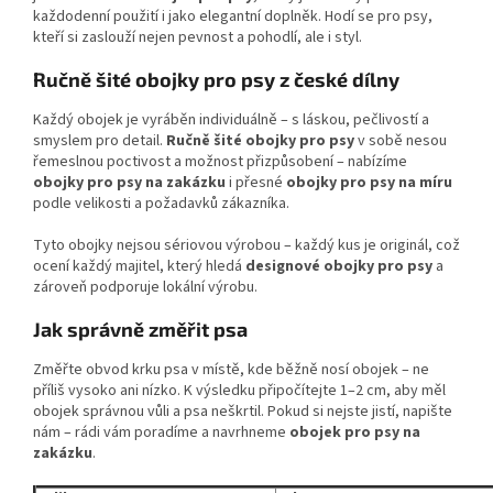
každodenní použití i jako elegantní doplněk. Hodí se pro psy,
kteří si zaslouží nejen pevnost a pohodlí, ale i styl.
Ručně šité obojky pro psy z české dílny
Každý obojek je vyráběn individuálně – s láskou, pečlivostí a
smyslem pro detail.
Ručně šité obojky pro psy
v sobě nesou
řemeslnou poctivost a možnost přizpůsobení – nabízíme
obojky pro psy na zakázku
i přesné
obojky pro psy na míru
podle velikosti a požadavků zákazníka.
Tyto obojky nejsou sériovou výrobou – každý kus je originál, což
ocení každý majitel, který hledá
designové obojky pro psy
a
zároveň podporuje lokální výrobu.
Jak správně změřit psa
Změřte obvod krku psa v místě, kde běžně nosí obojek – ne
příliš vysoko ani nízko. K výsledku připočítejte 1–2 cm, aby měl
obojek správnou vůli a psa neškrtil. Pokud si nejste jistí, napište
nám – rádi vám poradíme a navrhneme
obojek pro psy na
zakázku
.