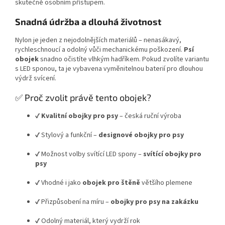
skutečně osobním přístupem.
Snadná údržba a dlouhá životnost
Nylon je jeden z nejodolnějších materiálů – nenasákavý,
rychleschnoucí a odolný vůči mechanickému poškození.
Psí
obojek
snadno očistíte vlhkým hadříkem. Pokud zvolíte variantu
s LED sponou, ta je vybavena vyměnitelnou baterií pro dlouhou
výdrž svícení.
✅ Proč zvolit právě tento obojek?
✔
Kvalitní obojky pro psy
– česká ruční výroba
✔ Stylový a funkční –
designové obojky pro psy
✔ Možnost volby svítící LED spony –
svítící obojky pro
psy
✔ Vhodné i jako
obojek pro štěně
většího plemene
✔ Přizpůsobení na míru –
obojky pro psy na zakázku
✔ Odolný materiál, který vydrží rok