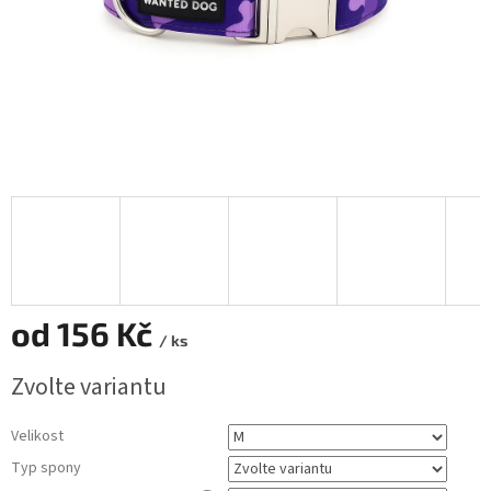
od
156 Kč
/ ks
Měrná
Zvolte variantu
cena:
Velikost
Typ spony