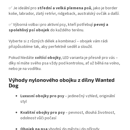
✅ Je ideální pro
střední a velká plemena psů
, jako je border
kolie, labrador, zlatý retrívr, ridgeback, australský ovčák a další.
✅ Výborná volba i pro aktivní psy, kteří potřebují
pevný a
spolehlivý psí obojek
do každého terénu.
Vyberte si z různých délek a kombinací – obojek vám rádi
přizpůsobíme tak, aby perfektně seděl a sloužil.
Pokud hledáte
svítící obojky
, LED varianta je přesně pro vás –
díky ní máte svého psa vždy pod kontrolou, ať už běhá na volno,
nebo je na vodítku.
Výhody nylonového obojku z dílny Wanted
Dog
Luxusní obojky pro psy
– jedinečný vzhled, originální
styl
Kvalitní obojky pro psy
– pevnost, dlouhá životnost,
odolnost vůči počasí
Obojek na psa
vhodný do města i do přírody