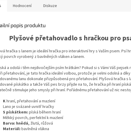
s
Hodnocení
Diskuze
ailní popis produktu
Plyšové přetahovadlo s hračkou pro ps
vá hračka s lanem je ideální hračka pro interaktivní hry s Vaším psem. Psí 
ý povrch vyrobený z bavlněných vláken a lanem.
íská a odolá i těm nejdivočejším psím hrátkám? Pokud si s Vámi Váš pejsek 
při přetahování, je tato hračka ideální volbou, protože je velmi odolná a díky
dovanému lanu dokonale přizpůsobená pro přetahování. Plyšová hračka s 
ované pískátko a takže Váš pes brzy přijde na to, že hračka při hraní píská
tečně stimuluje jeho smysly při hraní. Pořádnému přetahování už nic nestoj
K
hraní, přetahování a mazlení
Lano je svázané uvnitř hračky
S pískátkem:
píská během hraní
Měkký povrch, perfektní k mazlení
Barva: hnědá,
žlutá, růžová
Materiál:
bavlněná vlákna