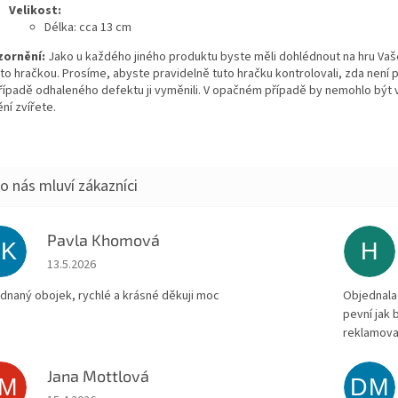
Velikost:
Délka: cca 13 cm
ornění:
Jako u každého jiného produktu byste měli dohlédnout na hru Vaš
uto hračkou. Prosíme, abyste pravidelně tuto hračku kontrolovali, zda není
případě odhaleného defektu ji vyměnili. V opačném případě by nemohlo být
ní zvířete.
Pavla Khomová
PK
H
Hodnocení obchodu je 5 z 5 hvězdiček.
13.5.2026
dnaný obojek, rychlé a krásné děkuji moc
Objednala 
pevní jak
reklamova
Jana Mottlová
JM
DM
Hodnocení obchodu je 5 z 5 hvězdiček.