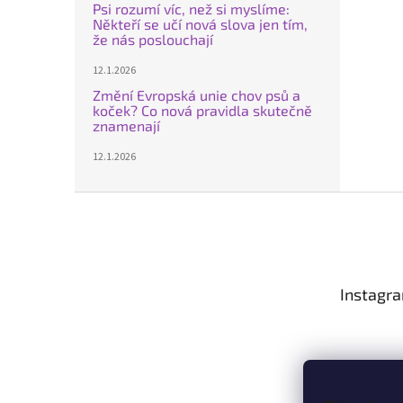
Psi rozumí víc, než si myslíme:
Někteří se učí nová slova jen tím,
že nás poslouchají
12.1.2026
Změní Evropská unie chov psů a
koček? Co nová pravidla skutečně
znamenají
12.1.2026
Z
á
p
a
t
Instagr
í