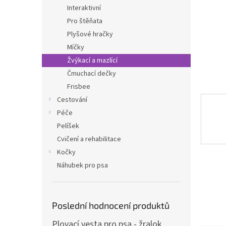
n
Interaktivní
e
Pro štěňata
l
Plyšové hračky
Míčky
Žvýkací a mazlící
Čmuchací dečky
Frisbee
Cestování
Péče
Pelíšek
Cvičení a rehabilitace
Kočky
Náhubek pro psa
Poslední hodnocení produktů
Plovací vesta pro psa - žralok