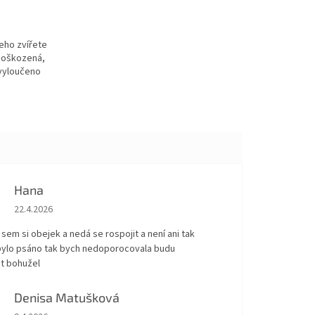
eho zvířete
 poškozená,
 vyloučeno
Hana
Hodnocení obchodu je 5 z 5 hvězdiček.
22.4.2026
sem si obejek a nedá se rospojit a není ani tak
 bylo psáno tak bych nedoporocovala budu
t bohužel
Denisa Matušková
Hodnocení obchodu je 5 z 5 hvězdiček.