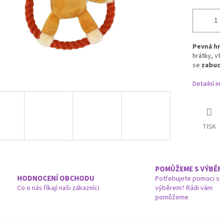
Pevná hr
hrátky, 
se
zabu
Detailní 
TISK
POMŮŽEME S VÝBĚ
HODNOCENÍ OBCHODU
Potřebujete pomoci s
Co o nás říkají naši zákazníci
výběrem? Rádi vám
pomůžeme