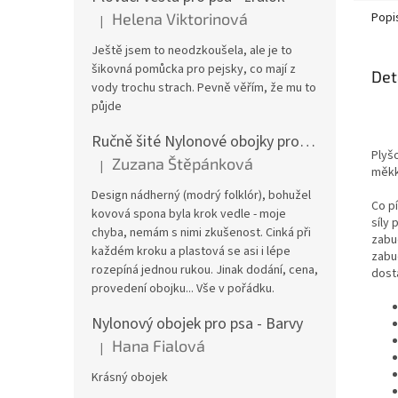
Popi
Helena Viktorinová
|
Hodnocení produktu je 5 z 5 hvězdiček.
Ještě jsem to neodzkoušela, ale je to
šikovná pomůcka pro pejsky, co mají z
Det
vody trochu strach. Pevně věřím, že mu to
půjde
Ručně šité Nylonové obojky pro psa
Plyšo
Zuzana Štěpánková
|
Hodnocení produktu je 4 z 5 hvězdiček.
měkk
Design nádherný (modrý folklór), bohužel
Co p
kovová spona byla krok vedle - moje
síly 
chyba, nemám s nimi zkušenost. Cinká při
zabu
každém kroku a plastová se asi i lépe
zabud
rozepíná jednou rukou. Jinak dodání, cena,
dosta
provedení obojku... Vše v pořádku.
Nylonový obojek pro psa - Barvy
Hana Fialová
|
Hodnocení produktu je 5 z 5 hvězdiček.
Krásný obojek