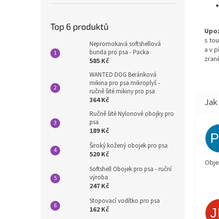
Top 6 produktů
Upoz
s to
Nepromokavá softshellová
a v 
bunda pro psa - Packa
zraně
585 Kč
WANTED DOG Beránková
mikina pro psa mikroplyš -
ručně šité mikiny pro psa
364 Kč
Ručně šité Nylonové obojky pro
psa
189 Kč
Široký kožený obojek pro psa
520 Kč
Obje
Softshell Obojek pro psa - ruční
výroba
247 Kč
Stopovací vodítko pro psa
162 Kč