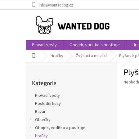
Přejít
info@wanteddog.cz
na
obsah
Plovací vesty
Obojek, vodítko a postroje
Hra
Domů
Hračky
Žvýkací a mazlící
Plyšové př
P
Plyš
o
Přeskočit
s
Průměr
Neohod
Kategorie
kategorie
t
hodnoce
r
produkt
Plovací vesty
a
je
Poslední kusy
0,0
n
z
Bazár
n
5
í
Oblečky
hvězdič
p
Obojek, vodítko a postroje
a
Hračky