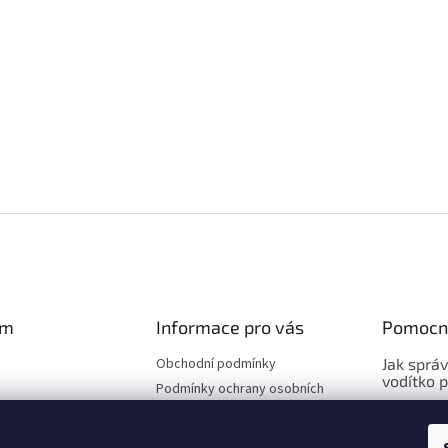
am
Informace pro vás
Pomocn
Obchodní podmínky
Jak sprá
vodítko 
Podmínky ochrany osobních
údajů
Jak sprá
Hodnocení obchodu
vybrat o