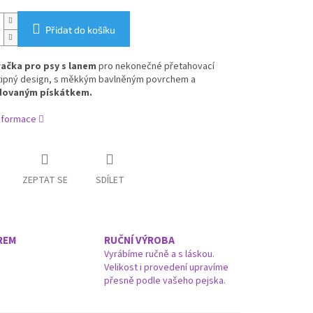
Přidat do košíku
ačka pro psy s lanem
pro nekonečné přetahovací
vtipný design, s měkkým bavlněným povrchem a
dovaným pískátkem.
informace
ZEPTAT SE
SDÍLET
REM
RUČNÍ VÝROBA
Vyrábíme ručně a s láskou.
Velikost i provedení upravíme
přesně podle vašeho pejska.