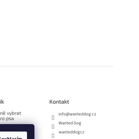
ík
Kontakt
vně vybrat
info
@
wanteddog.cz
pro psa
Wanted Dog
vně změřit a
wanteddogcz
bleček pro psa
Souhlasím