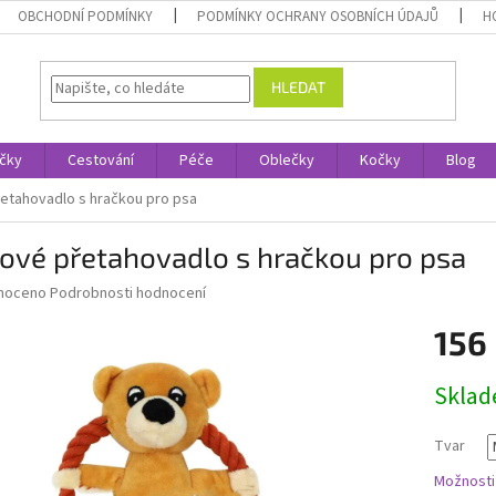
OBCHODNÍ PODMÍNKY
PODMÍNKY OCHRANY OSOBNÍCH ÚDAJŮ
H
HLEDAT
čky
Cestování
Péče
Oblečky
Kočky
Blog
etahovadlo s hračkou pro psa
ové přetahovadlo s hračkou pro psa
né
noceno
Podrobnosti hodnocení
ní
156
u
Měrná
Skla
cena:
ek.
Tvar
Možnosti