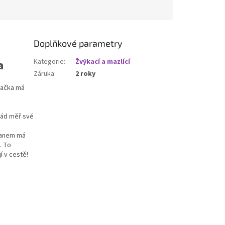
Doplňkové parametry
a
Kategorie
:
Žvýkací a mazlící
Záruka
:
2 roky
hračka má
rád měř své
lanem má
. To
í v cestě!