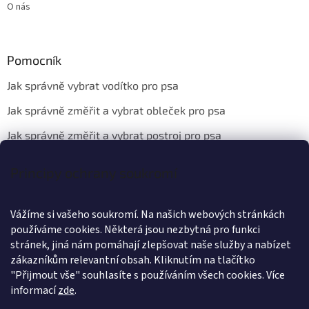
O nás
Pomocník
Jak správně vybrat vodítko pro psa
Jak správně změřit a vybrat obleček pro psa
Jak správně změřit a vybrat postroj pro psa
Principy ochrany soukromí
Kontakt
Vážíme si vašeho soukromí. Na našich webových stránkách
info
@
wanteddog.cz
používáme cookies. Některá jsou nezbytná pro funkci
Wanted Dog
stránek, jiná nám pomáhají zlepšovat naše služby a nabízet
wanteddogcz
zákazníkům relevantní obsah. Kliknutím na tlačítko
"Přijmout vše" souhlasíte s používáním všech cookies.
Více
informací
zde
.