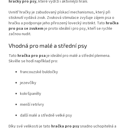
hračky pro psy
, které vydrží i aktivnější hraní.
Uvnitř hračky je zabudovaný pískací mechanismus, který při
stisknutí vydává zvuk. Zvuková stimulace zvyšuje zájem psa o
hračku a podporuje jeho přirozený lovecký instinkt. Tato
hračka
pro psa se zvukem
je proto ideální i pro psy, kteří se rychle
začnou nudit.
Vhodná pro malé a střední psy
Tato
hračka pro psa
je ideální pro malé a střední plemena.
Skvěle se hodí například pro:
francouzské buldočky
jezevčíky
kokršpaněly
menší retrívry
další malé a středně velké psy
Díky své velikosti je tato
hračka pro psy
snadno uchopitelná a