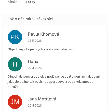
Záruka
:
2 roky
Pavla Khomová
PK
Hodnocení obchodu je 5 z 5 hvězdiček.
13.5.2026
Objednaný obojek, rychlé a krásné děkuji moc
Hana
H
Hodnocení obchodu je 5 z 5 hvězdiček.
22.4.2026
Objednala sem si obejek a nedá se rospojit a není ani tak pevní
jak bylo psáno tak bych nedoporocovala budu reklamovat
bohužel
Jana Mottlová
JM
Hodnocení obchodu je 5 z 5 hvězdiček.
15.4.2026