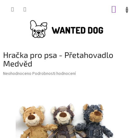
Přejít
NÁKUP
na
obsah
KOŠÍK
Hračka pro psa - Přetahovadlo
Medvěd
Průměrné
Neohodnoceno
Podrobnosti hodnocení
hodnocení
produktu
je
0,0
z
5
hvězdiček.