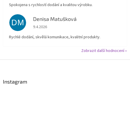
Spokojena s rychlostí dodání a kvalitou výrobku.
Denisa Matušková
DM
Hodnocení obchodu je 5 z 5 hvězdiček.
9.4.2026
Rychlé dodání, skvělá komunikace, kvalitní produkty.
Zobrazit další hodnocení
Z
á
p
a
Instagram
t
í