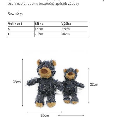
psa a nabídnout mu bezpečný způsob zábavy
Rozměry:
Velikost
Šířka
Výška
S
15cm
22cm
L
20cm
28cm