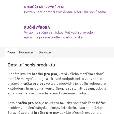
POMŮŽEME S VÝBĚREM
Potřebujete pomoci s výběrem? Rádi vám pomůžeme
RUČNÍ VÝROBA
Vyrábíme ručně a s láskou. Velikost i provedení
upravíme přesně podle vašeho pejska.
Popis
Hodnocení
Diskuze
Detailní popis produktu
Hledáte kvalitní
hračku pro psa
, která vašeho mazlíčka zabaví,
pomůže mu vybít energii a zároveň podpoří péči o zuby? Tato
plyšová
hračka pro psy
ve tvaru medvídka je ideální volbou pro
každodenní hraní doma i venku. Spojuje roztomilý design, odolné
zpracování a praktickou funkčnost v jednom produktu.
Tato
hračka pro psa
je navržena tak, aby pomáhala řešit běžné
problémy – ničení nábytku, okusování kabelů, nudu nebo úzkost.
Správně zvolená
hračka pro psy
dokáže přesměrovat energii