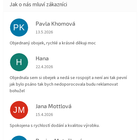
Pavla Khomová
PK
Hodnocení obchodu je 5 z 5 hvězdiček.
13.5.2026
Objednaný obojek, rychlé a krásné děkuji moc
Hana
H
Hodnocení obchodu je 5 z 5 hvězdiček.
22.4.2026
Objednala sem si obejek a nedá se rospojit a není ani tak pevní
jak bylo psáno tak bych nedoporocovala budu reklamovat
bohužel
Jana Mottlová
JM
Hodnocení obchodu je 5 z 5 hvězdiček.
15.4.2026
Spokojena s rychlostí dodání a kvalitou výrobku.