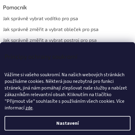
Pomocník
Jak správně vybrat vodítko pro psa
Jak správně změřit a vybrat obleček pro psa
Jak správně změřit a vybrat postroj pro psa
Principy ochrany soukromí
Kontakt
Vážíme si vašeho soukromí. Na našich webových stránkách
info
@
wanteddog.cz
používáme cookies. Některá jsou nezbytná pro funkci
Wanted Dog
stránek, jiná nám pomáhají zlepšovat naše služby a nabízet
wanteddogcz
zákazníkům relevantní obsah. Kliknutím na tlačítko
"Přijmout vše" souhlasíte s používáním všech cookies.
Více
informací
zde
.
Nastavení
Vytvořil Shoptet