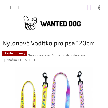
Přejít
NÁKUP
na
obsah
KOŠÍK
Nylonové Vodítko pro psa 120cm
Poslední kusy
Průměrné
Neohodnoceno
Podrobnosti hodnocení
hodnocení
Značka:
PET ARTIST
produktu
je
0,0
z
5
hvězdiček.