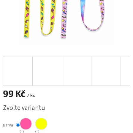
99 Kč
/ ks
Měrná
Zvolte variantu
cena:
Barva