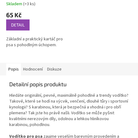
Skladem
(>3 ks)
65 Kč
DETAIL
Základní a praktický kartáč pro
psa s pohodlným úchopem.
Popis
Hodnocení
Diskuze
Detailní popis produktu
Hledáte originální, pevné, maximálně pohodlné a trendy vodítko?
Takové, které se hodí na výcvik, venčení, dlouhé tůry i sportovní
kynologii? S karabinou, která je bezpečná a vhodná i pro obří
plemena? Tak jste ho právě našli. Vodítko se může pyšnit
kvalitními nerezovým díly, odolnou a lehkou hliníkovou
karabinou, pohodlnou.
Vodítko pro psa
zaujme veselým barevným provedením a