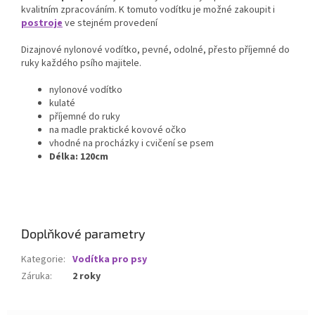
kvalitním zpracováním. K tomuto vodítku je možné zakoupit i
postroje
ve stejném provedení
Dizajnové nylonové vodítko, pevné, odolné, přesto příjemné do
ruky každého psího majitele.
nylonové vodítko
kulaté
příjemné do ruky
na madle praktické kovové očko
vhodné na procházky i cvičení se psem
Délka: 120cm
Doplňkové parametry
Kategorie
:
Vodítka pro psy
Záruka
:
2 roky