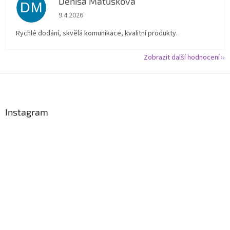
Denisa Matušková
DM
Hodnocení obchodu je 5 z 5 hvězdiček.
9.4.2026
Rychlé dodání, skvělá komunikace, kvalitní produkty.
Zobrazit další hodnocení
Z
á
p
a
Instagram
t
í